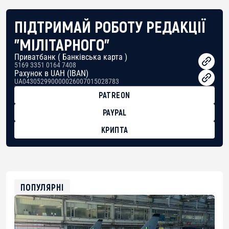
ПІДТРИМАЙ РОБОТУ РЕДАКЦІЇ
"МІЛІТАРНОГО"
Приватбанк ( Банківська карта )
5169 3351 0164 7408
Рахунок в UAH (IBAN)
UA043052990000026007015028783
PATREON
PAYPAL
КРИПТА
BTC
bc1qg0z99m95fte7kj8faa7h2kvnq92wvc53exe8gm
USDT
0x8676644fA7B6d328310283cAC1065Ae01d97CEe7
ETH
0xfD02863D3289416fcF50975c9DFda13623f97758
ПОПУЛЯРНІ