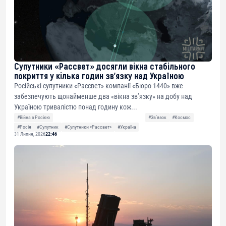
Супутники «Рассвет» досягли вікна стабільного
покриття у кілька годин зв’язку над Україною
Російські супутники «Рассвет» компанії «Бюро 1440» вже
забезпечують щонайменше два «вікна зв’язку» на добу над
Україною тривалістю понад годину кож...
#Війна з Росією
#Звʼязок
#Космос
#Росія
#Супутник
#Супутники «Рассвет»
#Україна
31 Липня, 2026
22:46