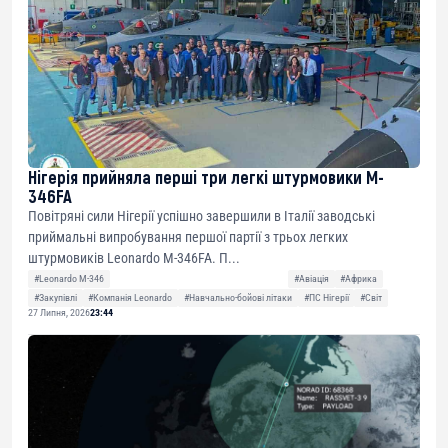
Нігерія прийняла перші три легкі штурмовики M-
346FA
Повітряні сили Нігерії успішно завершили в Італії заводські
приймальні випробування першої партії з трьох легких
штурмовиків Leonardo M-346FA. П...
#Leonardo M-346
#Авіація
#Африка
#Закупівлі
#Компанія Leonardo
#Навчально-бойові літаки
#ПС Нігерії
#Світ
27 Липня, 2026
23:44