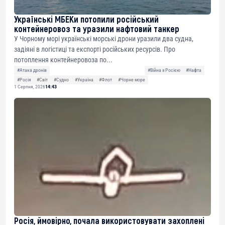
Українські МБЕКи потопили російський
контейнеровоз та уразили нафтовий танкер
У Чорному морі українські морські дрони уразили два судна,
задіяні в логістиці та експорті російських ресурсів. Про
потоплення контейнеровоза по...
#Атака дронів
#Війна з Росією
#Нафта
#Росія
#Світ
#Судно
#Україна
#Флот
#Чорне море
1 Серпня, 2026
14:43
Росія, ймовірно, почала використовувати захоплені