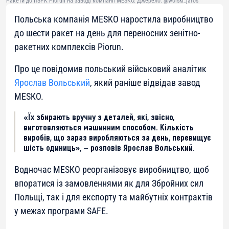
Ракети до ПЗРК Piorun на заводі компанії MESKO. Джерело: @wolski_jaros
Польська компанія MESKO наростила виробництво
до шести ракет на день для переносних зенітно-
ракетних комплексів Piorun.
Про це повідомив польський військовий аналітик
Ярослав Вольський
, який раніше відвідав завод
MESKO.
«Їх збирають вручну з деталей, які, звісно,
виготовляються машинним способом. Кількість
виробів, що зараз виробляються за день, перевищує
шість одиниць», — розповів Ярослав Вольський.
Водночас MESKO реорганізовує виробництво, щоб
впоратися із замовленнями як для Збройних сил
Польщі, так і для експорту та майбутніх контрактів
у межах програми SAFE.