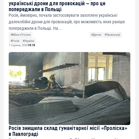
українські дрони для провокацій — про це
попереджали в Польщі
Росія, ймовірно, почала застосовувати захоплені українські
далекобійні дрони для провокацій, про можливість яких раніше
попереджали в Польщі. На...
#Війна з Росією
#Дрони
#Провокації
#Росія
#Україна
1 Серпня, 2026
19:19
Росія знищила склад гуманітарної місії «Проліска»
в Павлограді