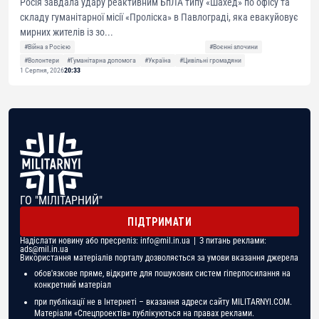
Росія завдала удару реактивним БпЛА типу «Шахед» по офісу та
складу гуманітарної місії «Проліска» в Павлограді, яка евакуйовує
мирних жителів із зо...
#Війна з Росією
#Воєнні злочини
#Волонтери
#Гуманітарна допомога
#Україна
#Цивільні громадяни
1 Серпня, 2026
20:33
ГО "МІЛІТАРНИЙ"
ПІДТРИМАТИ
Надіслати новину або пресреліз:
info@mil.in.ua
| З питань реклами:
ads@mil.in.ua
Використання матеріалів порталу дозволяється за умови вказання джерела
обов'язкове пряме, відкрите для пошукових систем гіперпосилання на
конкретний матеріал
при публікації не в Інтернеті – вказання адреси сайту MILITARNYI.COM.
Матеріали «Спецпроектів» публікуються на правах реклами.