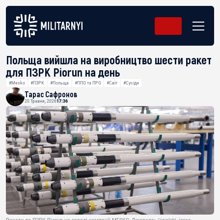
Польща вийшла на виробництво шести ракет
для ПЗРК Piorun на день
#Mesko
#ПЗРК
#Польща
#ППО та ПРО
#Світ
#Сусіди
Тарас Сафронов
20 Травня, 2026
17:36