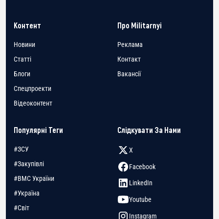
Контент
Про Militarnyi
Новини
Реклама
Статті
Контакт
Блоги
Вакансії
Спецпроекти
Відеоконтент
Популярні Теги
Слідкувати За Нами
#ЗСУ
X
#Закупівлі
Facebook
#ВМС України
LinkedIn
#Україна
Youtube
#Світ
Instagram