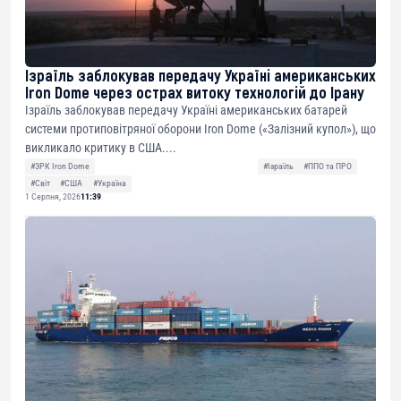
Ізраїль заблокував передачу Україні американських
Iron Dome через острах витоку технологій до Ірану
Ізраїль заблокував передачу Україні американських батарей
системи протиповітряної оборони Iron Dome («Залізний купол»), що
викликало критику в США....
#ЗРК Iron Dome
#Ізраїль
#ППО та ПРО
#Світ
#США
#Україна
1 Серпня, 2026
11:39