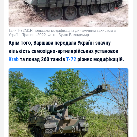
Танк Т-72М1R польської модифікації з динамічним захистом в
Україні. Травень 2022. Фото: Бучко Володимир
Крім того, Варшава передала Україні значну
кількість самохідно-артилерійських установок
Krab
та понад 260 танків
Т-72
різних модифікацій.