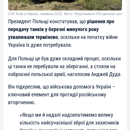
САУ Krab в Україні, червень 2022. Фото: Угруповання Об’єднаних сил
Президент Польщі констатував, що
рішення про
передачу танків у березні минулого року
ухвалювали терміново
, оскільки на початку війни
Україна їх дуже потребувала.
Для Польщі це був дуже складний процес, оскільки
ці танки не перебували на зберіганні, а стояли на
озброєнні польської армії, наголосив Анджей Дуда.
Він підкреслив, що військова допомога Україні –
ключовий елемент для протидії російському
вторгненню.
«Якщо ми й надалі надсилатимемо велику
кількість найсучаснішої зброї для захисників