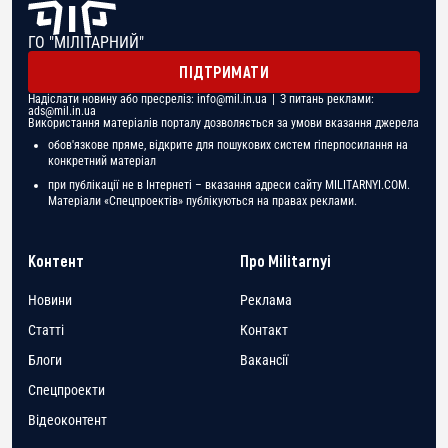
ГО "МІЛІТАРНИЙ"
ПІДТРИМАТИ
Надіслати новину або пресреліз:
info@mil.in.ua
| З питань реклами:
ads@mil.in.ua
Використання матеріалів порталу дозволяється за умови вказання джерела
обов'язкове пряме, відкрите для пошукових систем гіперпосилання на
конкретний матеріал
при публікації не в Інтернеті – вказання адреси сайту MILITARNYI.COM.
Матеріали «Спецпроектів» публікуються на правах реклами.
Контент
Про Militarnyi
Новини
Реклама
Статті
Контакт
Блоги
Вакансії
Спецпроекти
Відеоконтент