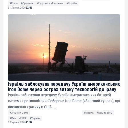
#Росія
#Супутник
#Супутники «Рассвет»
#Україна
31 Липня, 2026
22:46
Ізраїль заблокував передачу Україні американських
Iron Dome через острах витоку технологій до Ірану
Ізраїль заблокував передачу Україні американських батарей
системи протиповітряної оборони Iron Dome («Залізний купол»), що
викликало критику в США....
#ЗРК Iron Dome
#Ізраїль
#ППО та ПРО
#Світ
#США
#Україна
1 Серпня, 2026
11:39