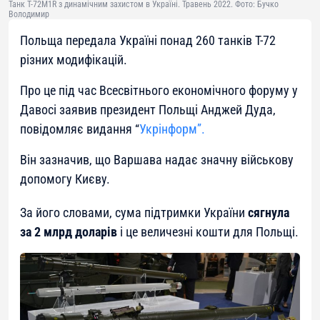
Танк Т-72М1R з динамічним захистом в Україні. Травень 2022. Фото: Бучко
Володимир
Польща передала Україні понад 260 танків Т-72
різних модифікацій.
Про це під час Всесвітнього економічного форуму у
Давосі заявив президент Польщі Анджей Дуда,
повідомляє видання “
Укрінформ”.
Він зазначив, що Варшава надає значну військову
допомогу Києву.
За його словами, сума підтримки України
сягнула
за 2 млрд доларів
і це величезні кошти для Польщі.