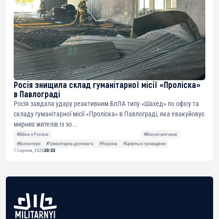
Росія знищила склад гуманітарної місії «Проліска»
в Павлограді
Росія завдала удару реактивним БпЛА типу «Шахед» по офісу та
складу гуманітарної місії «Проліска» в Павлограді, яка евакуйовує
мирних жителів із зо...
#Війна з Росією
#Воєнні злочини
#Волонтери
#Гуманітарна допомога
#Україна
#Цивільні громадяни
1 Серпня, 2026
20:33