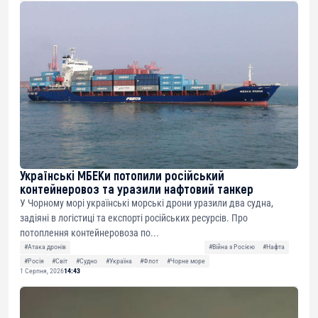
Українські МБЕКи потопили російський
контейнеровоз та уразили нафтовий танкер
У Чорному морі українські морські дрони уразили два судна,
задіяні в логістиці та експорті російських ресурсів. Про
потоплення контейнеровоза по...
#Атака дронів
#Війна з Росією
#Нафта
#Росія
#Світ
#Судно
#Україна
#Флот
#Чорне море
1 Серпня, 2026
14:43