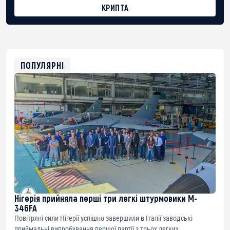
КРИПТА
BTC
bc1qg0z99m95fte7kj8faa7h2kvnq92wvc53exe8gm
USDT
0x8676644fA7B6d328310283cAC1065Ae01d97CEe7
ETH
0xfD02863D3289416fcF50975c9DFda13623f97758
ПОПУЛЯРНІ
Нігерія прийняла перші три легкі штурмовики M-
346FA
Повітряні сили Нігерії успішно завершили в Італії заводські
приймальні випробування першої партії з трьох легких