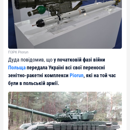
ПЗРК Piorun
Дуда повідомив, що
у початковій фазі війни
Польща
передала Україні всі свої переносні
зенітно-ракетні комплекси
Piorun
, які на той час
були в польській армії.