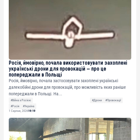
Росія, ймовірно, почала використовувати захоплені
українські дрони для провокацій — про це
попереджали в Польщі
Росія, ймовірно, почала застосовувати захоплені українські
далекобійні дрони для провокацій, про можливість яких раніше
попереджали в Польщі. На...
#Війна з Росією
#Дрони
#Провокації
#Росія
#Україна
1 Серпня, 2026
19:19