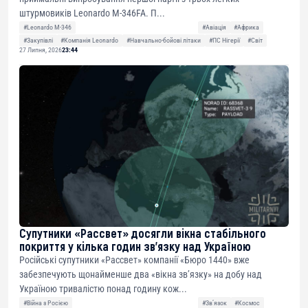
штурмовиків Leonardo M-346FA. П...
#Leonardo M-346
#Авіація
#Африка
#Закупівлі
#Компанія Leonardo
#Навчально-бойові літаки
#ПС Нігерії
#Світ
27 Липня, 2026
23:44
Супутники «Рассвет» досягли вікна стабільного
покриття у кілька годин зв’язку над Україною
Російські супутники «Рассвет» компанії «Бюро 1440» вже
забезпечують щонайменше два «вікна зв’язку» на добу над
Україною тривалістю понад годину кож...
#Війна з Росією
#Звʼязок
#Космос