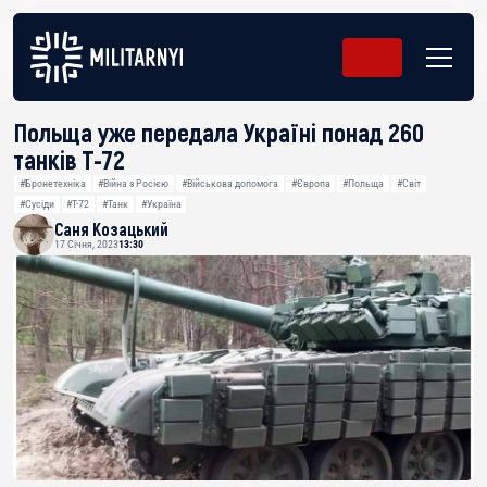
Польща уже передала Україні понад 260
танків Т-72
#Бронетехніка
#Війна з Росією
#Військова допомога
#Європа
#Польща
#Світ
#Сусіди
#Т-72
#Танк
#Україна
Саня Козацький
17 Січня, 2023
13:30