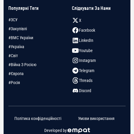
Популярні Теги
Слідкувати За Нами
#ЗСУ
X
#Закупівлі
Facebook
#ВМС України
LinkedIn
#Україна
Youtube
#Світ
Instagram
#Війна З Росією
Telegram
#Європа
Threads
#Росія
Discord
Політика конфіденційності
Умови використання
Developed by: