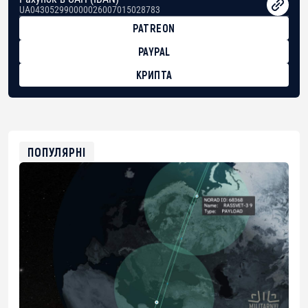
UA043052990000026007015028783
PATREON
PAYPAL
КРИПТА
BTC
bc1qg0z99m95fte7kj8faa7h2kvnq92wvc53exe8gm
USDT
0x8676644fA7B6d328310283cAC1065Ae01d97CEe7
ETH
0xfD02863D3289416fcF50975c9DFda13623f97758
ПОПУЛЯРНІ