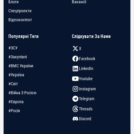
Блоги
Вакансії
Спецпроекти
Відеоконтент
Популярні Теги
Слідкувати За Нами
#ЗСУ
X
#Закупівлі
Facebook
#ВМС України
LinkedIn
#Україна
Youtube
#Світ
Instagram
#Війна З Росією
Telegram
#Європа
Threads
#Росія
Discord