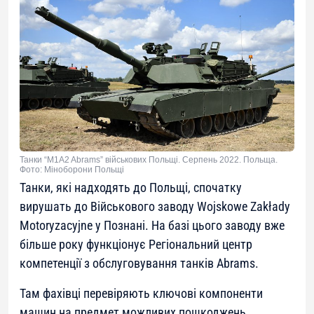
Танки “M1A2 Abrams” військових Польщі. Серпень 2022. Польща.
Фото: Міноборони Польщі
Танки, які надходять до Польщі, спочатку
вирушать до Військового заводу Wojskowe Zakłady
Motoryzacyjne у Познані. На базі цього заводу вже
більше року функціонує Регіональний центр
компетенції з обслуговування танків Abrams.
Там фахівці перевіряють ключові компоненти
машин на предмет можливих пошкоджень,