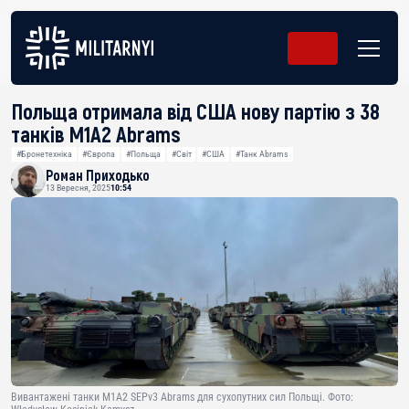
Польща отримала від США нову партію з 38
танків M1A2 Abrams
#Бронетехніка
#Європа
#Польща
#Світ
#США
#Танк Abrams
Роман Приходько
13 Вересня, 2025
10:54
Вивантажені танки M1A2 SEPv3 Abrams для сухопутних сил Польщі. Фото: