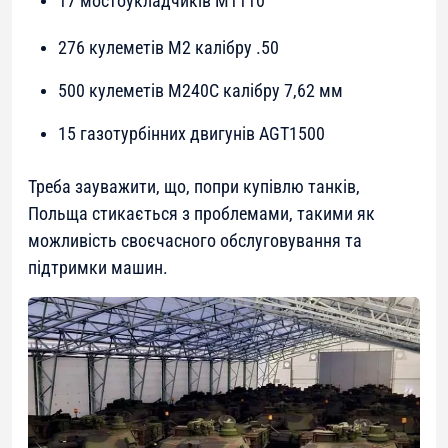
17 мостоукладчиків М1110
276 кулеметів М2 калібру .50
500 кулеметів М240C калібру 7,62 мм
15 газотурбінних двигунів AGT1500
Треба зауважити, що, попри купівлю танків,
Польща стикається з проблемами, такими як
можливість своєчасного обслуговування та
підтримки машин.