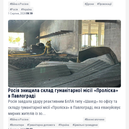
#Війна з Росією
#Дрони
#Провокації
#Росія
#Україна
1 Серпня, 2026
19:19
Росія знищила склад гуманітарної місії «Проліска»
в Павлограді
Росія завдала удару реактивним БпЛА типу «Шахед» по офісу та
складу гуманітарної місії «Проліска» в Павлограді, яка евакуйовує
мирних жителів із зо...
#Війна з Росією
#Воєнні злочини
#Волонтери
#Гуманітарна допомога
#Україна
#Цивільні громадяни