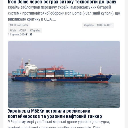
Iron Dome через острах витоку технологій до Ірану
Ізраїль заблокував передачу Україні американських батарей
системи протиповітряної оборони Iron Dome («Залізний купол»), що
викликало критику в США....
#ЗРК Iron Dome
#Ізраїль
#ППО та ПРО
#Світ
#США
#Україна
1 Серпня, 2026
11:39
Українські МБЕКи потопили російський
контейнеровоз та уразили нафтовий танкер
У Чорному морі українські морські дрони уразили два судна,
задіяні в логістиці та експорті російських ресурсів. Про