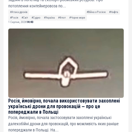
потоплення контейнеровоза по...
#Атака дронів
#Війна з Росією
#Нафта
#Росія
#Світ
#Судно
#Україна
#Флот
#Чорне море
1 Серпня, 2026
14:43
Росія, ймовірно, почала використовувати захоплені
українські дрони для провокацій — про це
попереджали в Польщі
Росія, ймовірно, почала застосовувати захоплені українські
далекобійні дрони для провокацій, про можливість яких раніше
попереджали в Польщі. На...