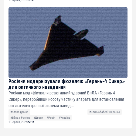
1 Серпня, 2026
20:33
Росіяни модернізували фюзеляж «Герань-4 Сикер»
для оптичного наведення
Росіяни модифікували реактивний ударний БпЛА «Герань-4
Сикер», переробивши носову частину апарата для встановлення
оптико-електронної системи навед...
#Атака дронів
#БпЛА Shahed/«Герань»
#Війна з Росією
#Дрони
#Росія
#Україна
1 Серпня, 2026
22:16