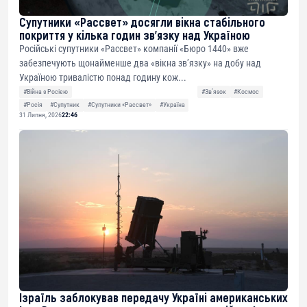
Супутники «Рассвет» досягли вікна стабільного
покриття у кілька годин зв’язку над Україною
Російські супутники «Рассвет» компанії «Бюро 1440» вже
забезпечують щонайменше два «вікна зв’язку» на добу над
Україною тривалістю понад годину кож...
#Війна з Росією
#Звʼязок
#Космос
#Росія
#Супутник
#Супутники «Рассвет»
#Україна
31 Липня, 2026
22:46
Ізраїль заблокував передачу Україні американських