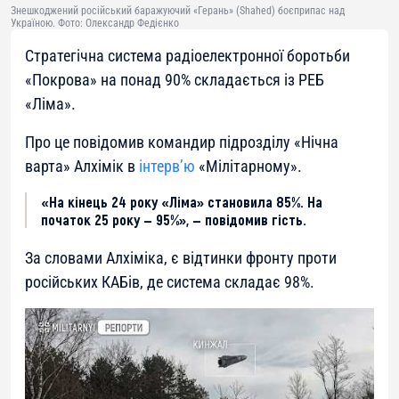
Знешкоджений російський баражуючий «Герань» (Shahed) боєприпас над
Україною. Фото: Олександр Федієнко
Стратегічна система радіоелектронної боротьби
«Покрова» на понад 90% складається із РЕБ
«Ліма».
Про це повідомив командир підрозділу «Нічна
варта» Алхімік в
інтерв’ю
«Мілітарному».
«На кінець 24 року «Ліма» становила 85%. На
початок 25 року — 95%», — повідомив гість.
За словами Алхіміка, є відтинки фронту проти
російських КАБів, де система складає 98%.