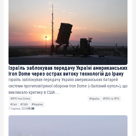
Ізраїль заблокував передачу Україні американських
Iron Dome через острах витоку технологій до Ірану
Ізраїль заблокував передачу Україні американських батарей
системи протиповітряної оборони Iron Dome («Залізний купол»), що
викликало критику в США....
#ЗРК Iron Dome
#Ізраїль
#ППО та ПРО
#Світ
#США
#Україна
1 Серпня, 2026
11:39