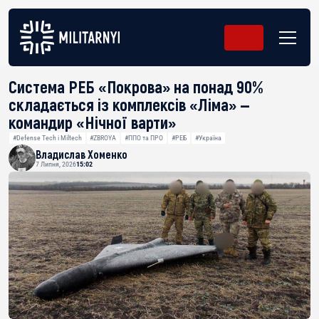
Система РЕБ «Покрова» на понад 90%
складається із комплексів «Ліма» —
командир «Нічної варти»
#Defense Tech і Miltech
#ZBROYA
#ППО та ПРО
#РЕБ
#Україна
Владислав Хоменко
7 Липня, 2026
15:02