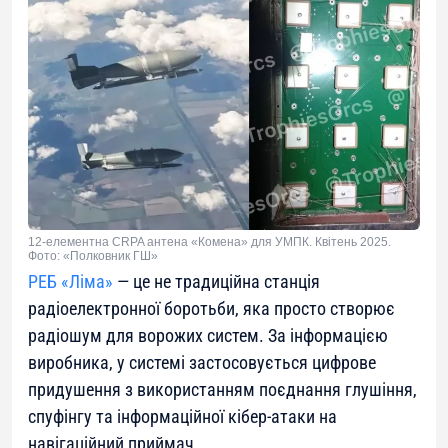
12-елементна CRPA антена «Комена» для УМПК. Квітень 2025.
Фото: «Полковник ГШ»
РЕБ «Ліма»
— це не традиційна станція
радіоелектронної боротьби, яка просто створює
радіошум для ворожих систем. За інформацією
виробника, у системі застосовується цифрове
придушення з використанням поєднання глушіння,
спуфінгу та інформаційної кібер-атаки на
навігаційний приймач.