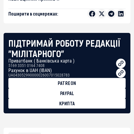
Поширити в соцмережах:
ПІДТРИМАЙ РОБОТУ РЕДАКЦІЇ
"МІЛІТАРНОГО"
Приватбанк ( Банківська карта )
5169 3351 0164 7408
Рахунок в UAH (IBAN)
UA043052990000026007015028783
PATREON
PAYPAL
КРИПТА
BTC
bc1qg0z99m95fte7kj8faa7h2kvnq92wvc53exe8gm
USDT
0x8676644fA7B6d328310283cAC1065Ae01d97CEe7
ETH