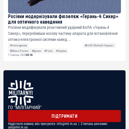
Росіяни модернізували фюзеляж «Герань-4 Сикер»
для оптичного наведення
Росіяни модифікували реактивний ударний БпЛА «Герань-4
Сикер», переробивши носову частину апарата для встановлення
оптико-електронної системи навед...
#Атака дронів
#БпЛА Shahed/«Герань»
#Війна з Росією
#Дрони
#Росія
#Україна
1 Серпня, 2026
22:16
ГО "МІЛІТАРНИЙ"
ПІДТРИМАТИ
Надіслати новину або пресреліз:
info@mil.in.ua
| З питань реклами:
ads@mil.in.ua