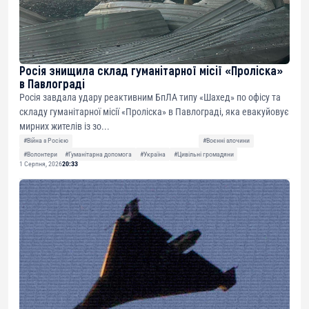
Росія знищила склад гуманітарної місії «Проліска»
в Павлограді
Росія завдала удару реактивним БпЛА типу «Шахед» по офісу та
складу гуманітарної місії «Проліска» в Павлограді, яка евакуйовує
мирних жителів із зо...
#Війна з Росією
#Воєнні злочини
#Волонтери
#Гуманітарна допомога
#Україна
#Цивільні громадяни
1 Серпня, 2026
20:33