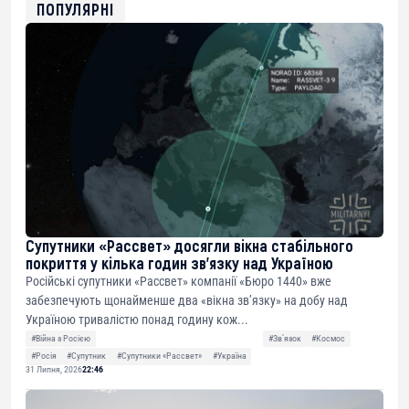
0xfD02863D3289416fcF50975c9DFda13623f97758
ПОПУЛЯРНІ
Супутники «Рассвет» досягли вікна стабільного
покриття у кілька годин зв’язку над Україною
Російські супутники «Рассвет» компанії «Бюро 1440» вже
забезпечують щонайменше два «вікна зв’язку» на добу над
Україною тривалістю понад годину кож...
#Війна з Росією
#Звʼязок
#Космос
#Росія
#Супутник
#Супутники «Рассвет»
#Україна
31 Липня, 2026
22:46