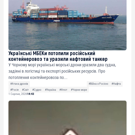
Українські МБЕКи потопили російський
контейнеровоз та уразили нафтовий танкер
У Чорному морі українські морські дрони уразили два судна,
задіяні в логістиці та експорті російських ресурсів. Про
потоплення контейнеровоза по...
#Атака дронів
#Війна з Росією
#Нафта
#Росія
#Світ
#Судно
#Україна
#Флот
#Чорне море
1 Серпня, 2026
14:43