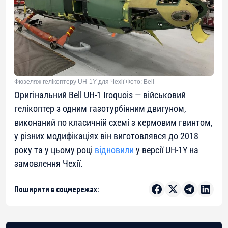
Фюзеляж гелікоптеру UH-1Y для Чехії Фото: Bell
Оригінальний Bell UH-1 Iroquois — військовий
гелікоптер з одним газотурбінним двигуном,
виконаний по класичній схемі з кермовим гвинтом,
у різних модифікаціях він виготовлявся до 2018
року та у цьому році
відновили
у версії UH-1Y на
замовлення Чехії.
Поширити в соцмережах: