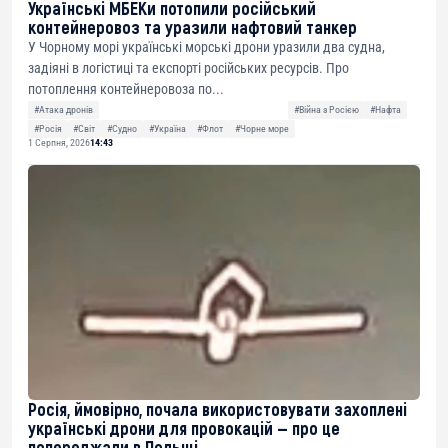
Українські МБЕКи потопили російський
контейнеровоз та уразили нафтовий танкер
У Чорному морі українські морські дрони уразили два судна,
задіяні в логістиці та експорті російських ресурсів. Про
потоплення контейнеровоза по...
#Атака дронів
#Війна з Росією
#Нафта
#Росія
#Світ
#Судно
#Україна
#Флот
#Чорне море
1 Серпня, 2026
14:43
Росія, ймовірно, почала використовувати захоплені
українські дрони для провокацій — про це
попереджали в Польщі