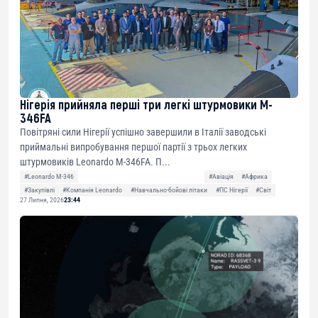
Нігерія прийняла перші три легкі штурмовики M-
346FA
Повітряні сили Нігерії успішно завершили в Італії заводські
приймальні випробування першої партії з трьох легких
штурмовиків Leonardo M-346FA. П...
#Leonardo M-346
#Авіація
#Африка
#Закупівлі
#Компанія Leonardo
#Навчально-бойові літаки
#ПС Нігерії
#Світ
27 Липня, 2026
23:44