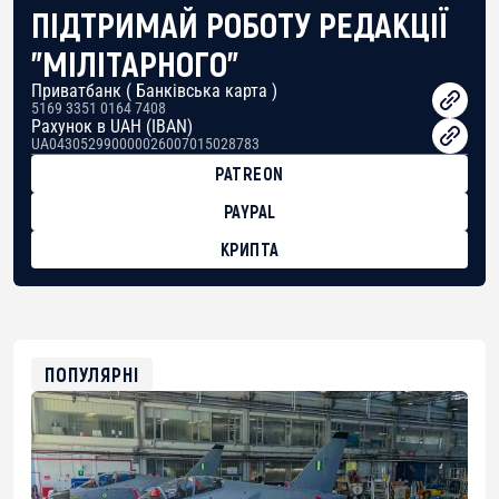
ПІДТРИМАЙ РОБОТУ РЕДАКЦІЇ
"МІЛІТАРНОГО"
Приватбанк ( Банківська карта )
5169 3351 0164 7408
Рахунок в UAH (IBAN)
UA043052990000026007015028783
PATREON
PAYPAL
КРИПТА
BTC
bc1qg0z99m95fte7kj8faa7h2kvnq92wvc53exe8gm
USDT
0x8676644fA7B6d328310283cAC1065Ae01d97CEe7
ETH
0xfD02863D3289416fcF50975c9DFda13623f97758
ПОПУЛЯРНІ