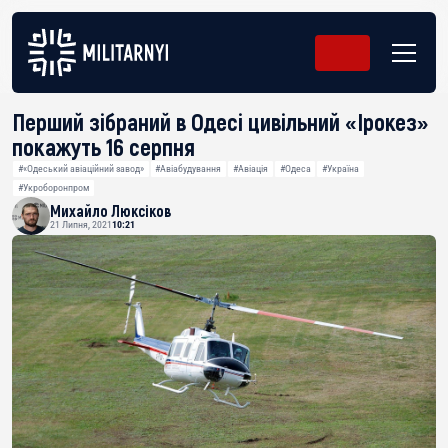
Перший зібраний в Одесі цивільний «Ірокез»
покажуть 16 серпня
#«Одеський авіаційний завод»
#Авіабудування
#Авіація
#Одеса
#Україна
#Укроборонпром
Михайло Люксіков
21 Липня, 2021
10:21