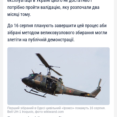
експлуатації в Україні цього не достатньо і
потрібно пройти валідацію, яку розпочали два
місяці тому.
До 16 серпня планують завершити цей процес аби
зібрані методом великовузлового збирання могли
злетіти на публічній демонстрації.
Перший зібраний в Одесі цивільний «Ірокез» покажуть 16 серпня.
Bell UH-1 Iroquois, фото wikiwand.com