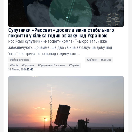
Супутники «Рассвет» досягли вікна стабільного
покриття у кілька годин зв’язку над Україною
Російські супутники «Рассвет» компанії «Бюро 1440» вже
забезпечують щонайменше два «вікна зв’язку» на добу над
Україною тривалістю понад годину кож...
#Війна з Росією
#Звʼязок
#Космос
#Росія
#Супутник
#Супутники «Рассвет»
#Україна
31 Липня, 2026
22:46