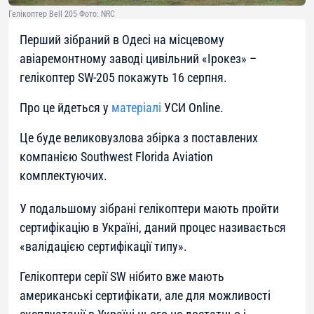
Гелікоптер Bell 205 Фото: NRC
Перший зібраний в Одесі на місцевому
авіаремонтному заводі цивільний «Ірокез» –
гелікоптер SW-205 покажуть 16 серпня.
Про це йдеться у
матеріалі
УСИ Online.
Це буде великовузлова збірка з поставлених
компанією Southwest Florida Aviation
комплектуючих.
У подальшому зібрані гелікоптери мають пройти
сертифікацію в Україні, даний процес називається
«валідацією сертифікації типу».
Гелікоптери серії SW нібито вже мають
американські сертифікати, але для можливості