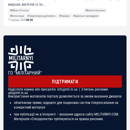
мирних жителів із зо...
#Війна з Росією
#Воєнні злочини
#Волонтери
#Гуманітарна допомога
#Україна
#Цивільні громадяни
1 Серпня, 2026
20:33
ГО "МІЛІТАРНИЙ"
ПІДТРИМАТИ
Надіслати новину або пресреліз:
info@mil.in.ua
| З питань реклами:
ads@mil.in.ua
Використання матеріалів порталу дозволяється за умови вказання джерела
обов'язкове пряме, відкрите для пошукових систем гіперпосилання на
конкретний матеріал
при публікації не в Інтернеті – вказання адреси сайту MILITARNYI.COM.
Матеріали «Спецпроектів» публікуються на правах реклами.