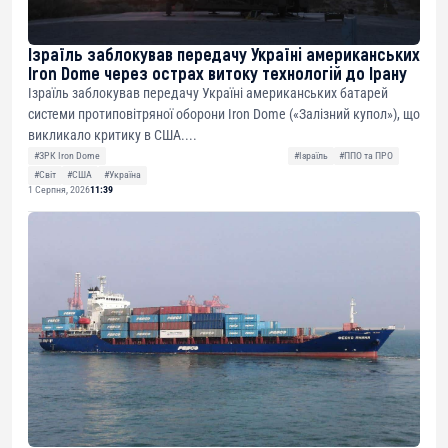
Ізраїль заблокував передачу Україні американських
Iron Dome через острах витоку технологій до Ірану
Ізраїль заблокував передачу Україні американських батарей
системи протиповітряної оборони Iron Dome («Залізний купол»), що
викликало критику в США....
#ЗРК Iron Dome
#Ізраїль
#ППО та ПРО
#Світ
#США
#Україна
1 Серпня, 2026
11:39