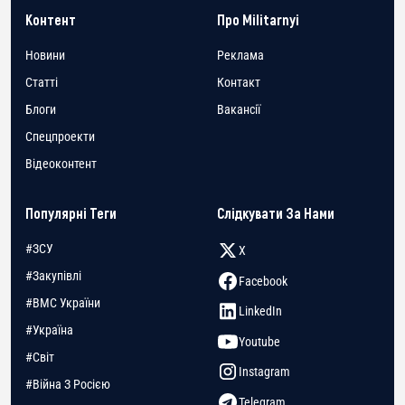
Контент
Про Militarnyi
Новини
Реклама
Статті
Контакт
Блоги
Вакансії
Спецпроекти
Відеоконтент
Популярні Теги
Слідкувати За Нами
#ЗСУ
X
#Закупівлі
Facebook
#ВМС України
LinkedIn
#Україна
Youtube
#Світ
Instagram
#Війна З Росією
Telegram