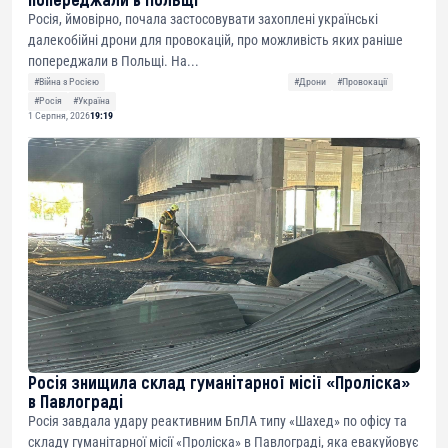
Росія, ймовірно, почала застосовувати захоплені українські
далекобійні дрони для провокацій, про можливість яких раніше
попереджали в Польщі. На...
#Війна з Росією
#Дрони
#Провокації
#Росія
#Україна
1 Серпня, 2026
19:19
Росія знищила склад гуманітарної місії «Проліска»
в Павлограді
Росія завдала удару реактивним БпЛА типу «Шахед» по офісу та
складу гуманітарної місії «Проліска» в Павлограді, яка евакуйовує