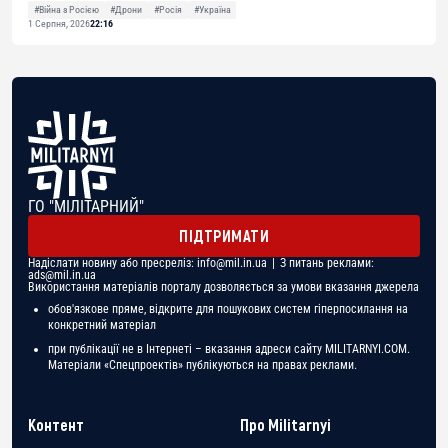
#Війна з Росією
#Дрони
#Росія
#Україна
1 Серпня, 2026
22:16
ГО "МІЛІТАРНИЙ"
ПІДТРИМАТИ
Надіслати новину або пресреліз:
info@mil.in.ua
| З питань реклами:
ads@mil.in.ua
Використання матеріалів порталу дозволяється за умови вказання джерела
обов'язкове пряме, відкрите для пошукових систем гіперпосилання на
конкретний матеріал
при публікації не в Інтернеті – вказання адреси сайту MILITARNYI.COM.
Матеріали «Спецпроектів» публікуються на правах реклами.
Контент
Про Militarnyi