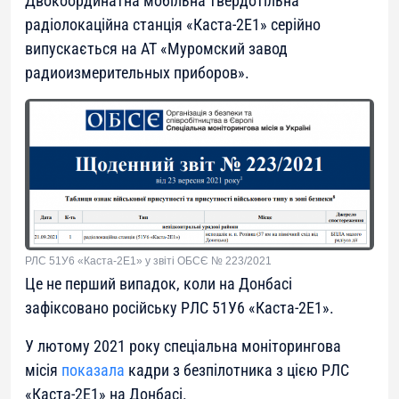
Двокоординатна мобільна твердотільна
радіолокаційна станція «Каста-2Е1» серійно
випускається на АТ «Муромский завод
радиоизмерительных приборов».
РЛС 51У6 «Каста-2Е1» у звіті ОБСЄ № 223/2021
Це не перший випадок, коли на Донбасі
зафіксовано російську РЛС 51У6 «Каста-2Е1».
У лютому 2021 року спеціальна моніторингова
місія
показала
кадри з безпілотника з цією РЛС
«Каста-2Е1» на Донбасі.