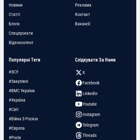
Новини
Реклама
Статті
Контакт
Блоги
Вакансії
Спецпроекти
Відеоконтент
Популярні Теги
Слідкувати За Нами
#ЗСУ
X
#Закупівлі
Facebook
#ВМС України
LinkedIn
#Україна
Youtube
#Світ
Instagram
#Війна З Росією
Telegram
#Європа
Threads
#Росія