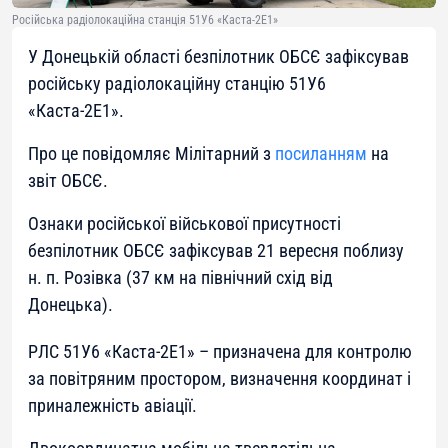
Російська радіолокаційна станція 51У6 «Каста-2Е1»
У Донецькій області безпілотник ОБСЄ зафіксував
російську радіолокаційну станцію 51У6
«Каста-2Е1».
Про це повідомляє Мілітарний з
посиланням
на
звіт ОБСЄ.
Ознаки російської військової присутності
безпілотник ОБСЄ зафіксував 21 вересня поблизу
н. п. Розівка ​​(37 км на північний схід від
Донецька).
РЛС 51У6 «Каста-2Е1» – призначена для контролю
за повітряним простором, визначення координат і
приналежність авіації.