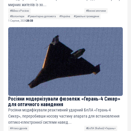
мирних жителів із зо...
#Війна з Росією
#Воєнні злочини
#Волонтери
#Гуманітарна допомога
#Україна
#Цивільні громадяни
1 Серпня, 2026
20:33
Росіяни модернізували фюзеляж «Герань-4 Сикер»
для оптичного наведення
Росіяни модифікували реактивний ударний БпЛА «Герань-4
Сикер», переробивши носову частину апарата для встановлення
оптико-електронної системи навед...
#Атака дронів
#БпЛА Shahed/«Герань»