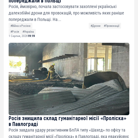
попереджали в Польщі
Росія, ймовірно, почала застосовувати захоплені українські
далекобійні дрони для провокацій, про можливість яких раніше
попереджали в Польщі. На...
#Війна з Росією
#Дрони
#Провокації
#Росія
#Україна
1 Серпня, 2026
19:19
Росія знищила склад гуманітарної місії «Проліска»
в Павлограді
Росія завдала удару реактивним БпЛА типу «Шахед» по офісу та
складу гуманітарної місії «Проліска» в Павлограді, яка евакуйовує