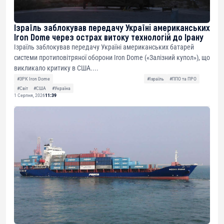
Ізраїль заблокував передачу Україні американських
Iron Dome через острах витоку технологій до Ірану
Ізраїль заблокував передачу Україні американських батарей
системи протиповітряної оборони Iron Dome («Залізний купол»), що
викликало критику в США....
#ЗРК Iron Dome
#Ізраїль
#ППО та ПРО
#Світ
#США
#Україна
1 Серпня, 2026
11:39