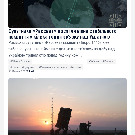
Супутники «Рассвет» досягли вікна стабільного
покриття у кілька годин зв’язку над Україною
Російські супутники «Рассвет» компанії «Бюро 1440» вже
забезпечують щонайменше два «вікна зв’язку» на добу над
Україною тривалістю понад годину кож...
#Війна з Росією
#Звʼязок
#Космос
#Росія
#Супутник
#Супутники «Рассвет»
#Україна
31 Липня, 2026
22:46