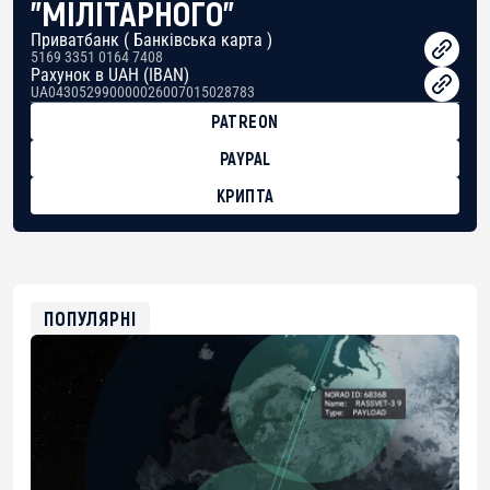
"МІЛІТАРНОГО"
Приватбанк ( Банківська карта )
5169 3351 0164 7408
Рахунок в UAH (IBAN)
UA043052990000026007015028783
PATREON
PAYPAL
КРИПТА
BTC
bc1qg0z99m95fte7kj8faa7h2kvnq92wvc53exe8gm
USDT
0x8676644fA7B6d328310283cAC1065Ae01d97CEe7
ETH
0xfD02863D3289416fcF50975c9DFda13623f97758
ПОПУЛЯРНІ