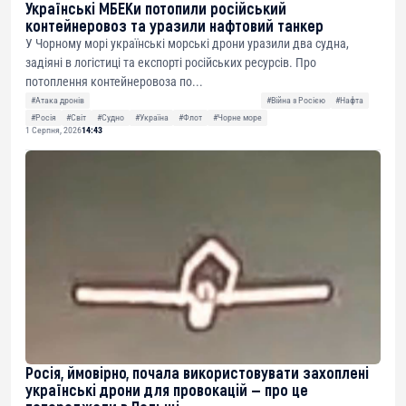
Українські МБЕКи потопили російський
контейнеровоз та уразили нафтовий танкер
У Чорному морі українські морські дрони уразили два судна,
задіяні в логістиці та експорті російських ресурсів. Про
потоплення контейнеровоза по...
#Атака дронів
#Війна з Росією
#Нафта
#Росія
#Світ
#Судно
#Україна
#Флот
#Чорне море
1 Серпня, 2026
14:43
Росія, ймовірно, почала використовувати захоплені
українські дрони для провокацій — про це