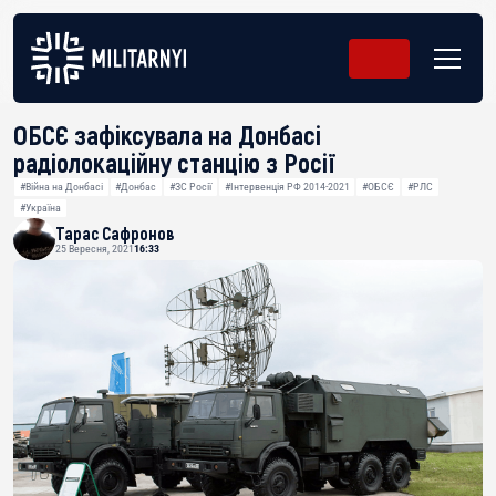
ОБСЄ зафіксувала на Донбасі
радіолокаційну станцію з Росії
#Війна на Донбасі
#Донбас
#ЗС Росії
#Інтервенція РФ 2014-2021
#ОБСЄ
#РЛС
#Україна
Тарас Сафронов
25 Вересня, 2021
16:33