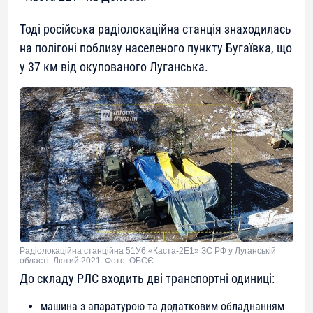
Тоді російська радіолокаційна станція знаходилась
на полігоні поблизу населеного пункту Бугаївка, що
у 37 км від окупованого Луганська.
Радіолокаційна станційна 51У6 «Каста-2Е1» ЗС РФ у Луганській
області. Лютий 2021. Фото: ОБСЄ
До складу РЛС входить дві транспортні одиниці:
машина з апаратурою та додатковим обладнанням