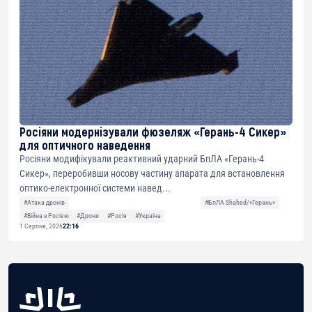
Росіяни модернізували фюзеляж «Герань-4 Сикер»
для оптичного наведення
Росіяни модифікували реактивний ударний БпЛА «Герань-4
Сикер», переробивши носову частину апарата для встановлення
оптико-електронної системи навед...
#Атака дронів
#БпЛА Shahed/«Герань»
#Війна з Росією
#Дрони
#Росія
#Україна
1 Серпня, 2026
22:16