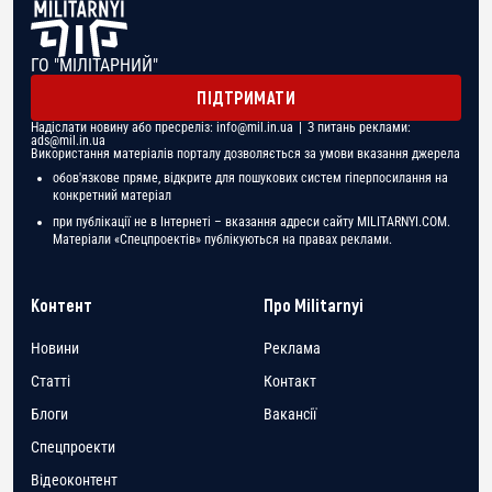
ГО "МІЛІТАРНИЙ"
ПІДТРИМАТИ
Надіслати новину або пресреліз:
info@mil.in.ua
| З питань реклами:
ads@mil.in.ua
Використання матеріалів порталу дозволяється за умови вказання джерела
обов'язкове пряме, відкрите для пошукових систем гіперпосилання на
конкретний матеріал
при публікації не в Інтернеті – вказання адреси сайту MILITARNYI.COM.
Матеріали «Спецпроектів» публікуються на правах реклами.
Контент
Про Militarnyi
Новини
Реклама
Статті
Контакт
Блоги
Вакансії
Спецпроекти
Відеоконтент