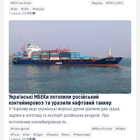
#ЗРК Iron Dome
#Ізраїль
#ППО та ПРО
#Світ
#США
#Україна
1 Серпня, 2026
11:39
Українські МБЕКи потопили російський
контейнеровоз та уразили нафтовий танкер
У Чорному морі українські морські дрони уразили два судна,
задіяні в логістиці та експорті російських ресурсів. Про
потоплення контейнеровоза по...
#Атака дронів
#Війна з Росією
#Нафта
#Росія
#Світ
#Судно
#Україна
#Флот
#Чорне море
1 Серпня, 2026
14:43