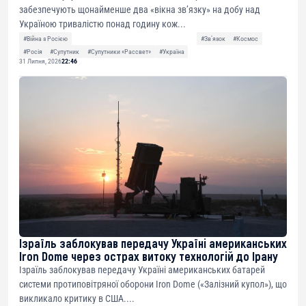
забезпечують щонайменше два «вікна зв’язку» на добу над
Україною тривалістю понад годину кож...
#Війна з Росією
#Звʼязок
#Космос
#Росія
#Супутник
#Супутники «Рассвет»
#Україна
31 Липня, 2026
22:46
Ізраїль заблокував передачу Україні американських
Iron Dome через острах витоку технологій до Ірану
Ізраїль заблокував передачу Україні американських батарей
системи протиповітряної оборони Iron Dome («Залізний купол»), що
викликало критику в США....