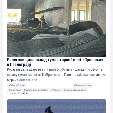
Росія знищила склад гуманітарної місії «Проліска»
в Павлограді
Росія завдала удару реактивним БпЛА типу «Шахед» по офісу та
складу гуманітарної місії «Проліска» в Павлограді, яка евакуйовує
мирних жителів із зо...
#Війна з Росією
#Воєнні злочини
#Волонтери
#Гуманітарна допомога
#Україна
#Цивільні громадяни
1 Серпня, 2026
20:33