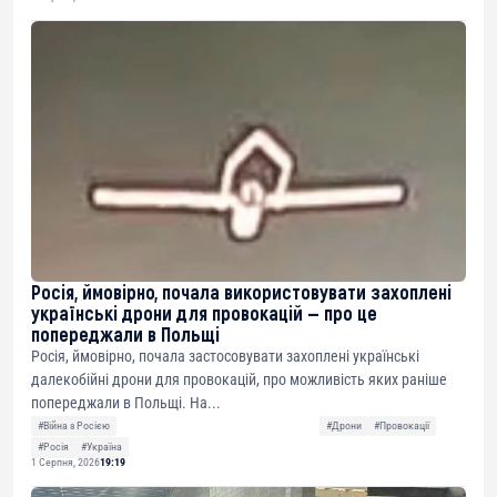
Росія, ймовірно, почала використовувати захоплені
українські дрони для провокацій — про це
попереджали в Польщі
Росія, ймовірно, почала застосовувати захоплені українські
далекобійні дрони для провокацій, про можливість яких раніше
попереджали в Польщі. На...
#Війна з Росією
#Дрони
#Провокації
#Росія
#Україна
1 Серпня, 2026
19:19