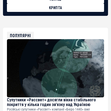
КРИПТА
BTC
bc1qg0z99m95fte7kj8faa7h2kvnq92wvc53exe8gm
USDT
0x8676644fA7B6d328310283cAC1065Ae01d97CEe7
ETH
0xfD02863D3289416fcF50975c9DFda13623f97758
ПОПУЛЯРНІ
Супутники «Рассвет» досягли вікна стабільного
покриття у кілька годин зв’язку над Україною
Російські супутники «Рассвет» компанії «Бюро 1440» вже