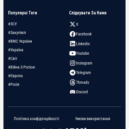
Популярні Теги
Слідкувати За Нами
#ЗСУ
X
#Закупівлі
Facebook
#ВМС України
LinkedIn
#Україна
Youtube
#Світ
Instagram
#Війна З Росією
Telegram
#Європа
Threads
#Росія
Discord
Політика конфіденційності
Умови використання