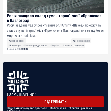
Росія знищила склад гуманітарної місії «Проліска»
в Павлограді
Росія завдала удару реактивним БпЛА типу «Шахед» по офісу та
складу гуманітарної місії «Проліска» в Павлограді, яка евакуйовує
мирних жителів із зо...
#Війна з Росією
#Воєнні злочини
#Волонтери
#Гуманітарна допомога
#Україна
#Цивільні громадяни
1 Серпня, 2026
20:33
ГО "МІЛІТАРНИЙ"
ПІДТРИМАТИ
Надіслати новину або пресреліз:
info@mil.in.ua
| З питань реклами: