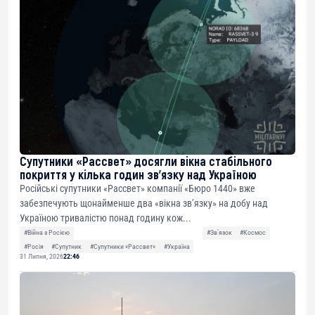
Супутники «Рассвет» досягли вікна стабільного
покриття у кілька годин зв’язку над Україною
Російські супутники «Рассвет» компанії «Бюро 1440» вже
забезпечують щонайменше два «вікна зв’язку» на добу над
Україною тривалістю понад годину кож...
#Війна з Росією
#Звʼязок
#Космос
#Росія
#Супутник
#Супутники «Рассвет»
#Україна
31 Липня, 2026
22:46