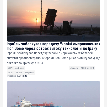
Ізраїль заблокував передачу Україні американських
Iron Dome через острах витоку технологій до Ірану
Ізраїль заблокував передачу Україні американських батарей
системи протиповітряної оборони Iron Dome («Залізний купол»), що
викликало критику в США....
#ЗРК Iron Dome
#Ізраїль
#ППО та ПРО
#Світ
#США
#Україна
1 Серпня, 2026
11:39