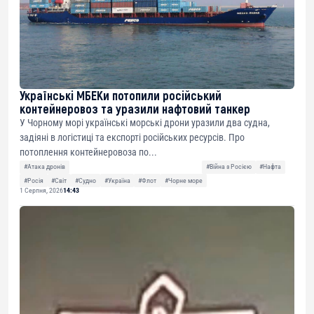
Українські МБЕКи потопили російський
контейнеровоз та уразили нафтовий танкер
У Чорному морі українські морські дрони уразили два судна,
задіяні в логістиці та експорті російських ресурсів. Про
потоплення контейнеровоза по...
#Атака дронів
#Війна з Росією
#Нафта
#Росія
#Світ
#Судно
#Україна
#Флот
#Чорне море
1 Серпня, 2026
14:43