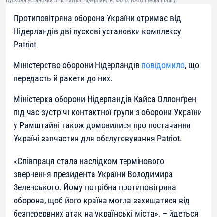
Пускова установка ЗРК Patriot Нідерландів. Фото: NATO media library.
Протиповітряна оборона України отримає від
Нідерландів дві пускові установки комплексу
Patriot.
Міністерство оборони Нідерландів
повідомило
, що
передасть й ракети до них.
Міністерка оборони Нідерландів Кайса Оллонґрен
під час зустрічі контактної групи з оборони України
у Рамштайні також домовилися про постачання
Україні запчастин для обслуговування Patriot.
«
Співпраця стала наслідком термінового
звернення президента України Володимира
Зеленського. Йому потрібна протиповітряна
оборона, щоб його країна могла захищатися від
безперервних атак на українські міста
», – йдеться