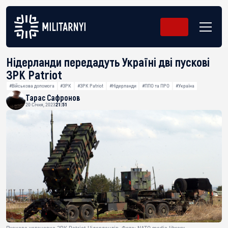
Нідерланди передадуть Україні дві пускові
ЗРК Patriot
#Військова допомога
#ЗРК
#ЗРК Patriot
#Нідерланди
#ППО та ПРО
#Україна
Тарас Сафронов
20 Січня, 2023
21:51