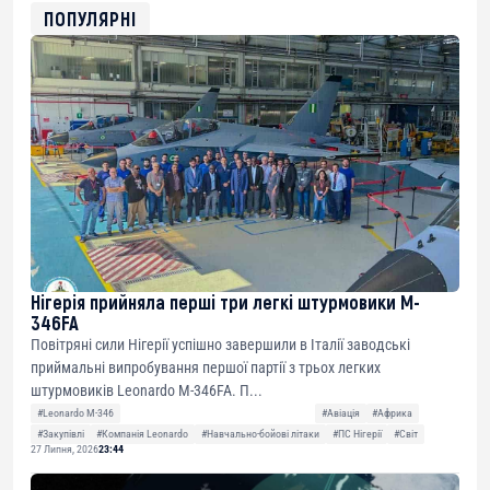
0xfD02863D3289416fcF50975c9DFda13623f97758
ПОПУЛЯРНІ
Нігерія прийняла перші три легкі штурмовики M-
346FA
Повітряні сили Нігерії успішно завершили в Італії заводські
приймальні випробування першої партії з трьох легких
штурмовиків Leonardo M-346FA. П...
#Leonardo M-346
#Авіація
#Африка
#Закупівлі
#Компанія Leonardo
#Навчально-бойові літаки
#ПС Нігерії
#Світ
27 Липня, 2026
23:44