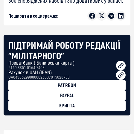
300 споряджених набоїв і 300 додаткових у запасі.
Поширити в соцмережах:
ПІДТРИМАЙ РОБОТУ РЕДАКЦІЇ
"МІЛІТАРНОГО"
Приватбанк ( Банківська карта )
5169 3351 0164 7408
Рахунок в UAH (IBAN)
UA043052990000026007015028783
PATREON
PAYPAL
КРИПТА
BTC
bc1qg0z99m95fte7kj8faa7h2kvnq92wvc53exe8gm
USDT
0x8676644fA7B6d328310283cAC1065Ae01d97CEe7
ETH