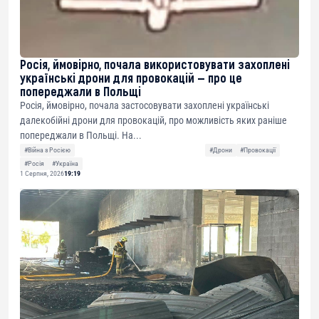
Росія, ймовірно, почала використовувати захоплені
українські дрони для провокацій — про це
попереджали в Польщі
Росія, ймовірно, почала застосовувати захоплені українські
далекобійні дрони для провокацій, про можливість яких раніше
попереджали в Польщі. На...
#Війна з Росією
#Дрони
#Провокації
#Росія
#Україна
1 Серпня, 2026
19:19