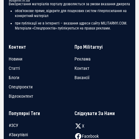
ads@mil.in.ua
Використання матеріалів порталу дозволяється за умови вказання джерела
обов'язкове пряме, відкрите для пошукових систем гіперпосилання на
конкретний матеріал
при публікації не в Інтернеті – вказання адреси сайту MILITARNYI.COM.
Матеріали «Спецпроектів» публікуються на правах реклами.
Контент
Про Militarnyi
Новини
Реклама
Статті
Контакт
Блоги
Вакансії
Спецпроекти
Відеоконтент
Популярні Теги
Слідкувати За Нами
#ЗСУ
X
#Закупівлі
Facebook