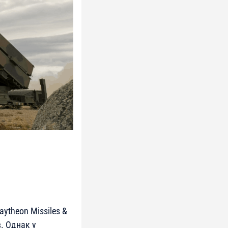
ytheon Missiles &
. Однак у