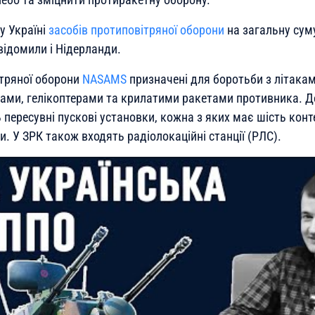
у Україні
засобів протиповітряної оборони
на загальну сум
відомили і Нідерланди.
тряної оборони
NASAMS
призначені для боротьби з літака
ами, гелікоптерами та крилатими ракетами противника. Д
пересувні пускові установки, кожна з яких має шість конте
. У ЗРК також входять радіолокаційні станції (РЛС).