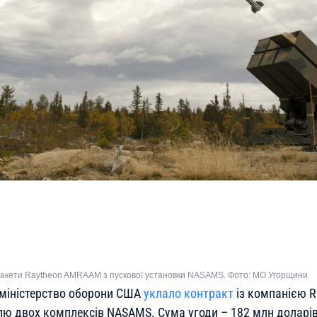
 ракети Raytheon AMRAAM з пускової установки NASAMS. Фото: МО Угорщини
 міністерство оборони США
уклало контракт
із компанією Ra
влю двох комплексів NASAMS. Сума угоди – 182 млн доларів