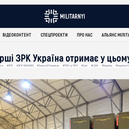
ВІДЕОКОНТЕНТ
СПЕЦПРОЕКТИ
ПРО НАС
АЛЬЯНС МІЛІТ
рші ЗРК Україна отримає у цьому
ога
#ЗРК
#ЗРК NASAMS
#Олексій Резніков
#ППО та ПРО
#Світ
#США
#Україна
#Україна-