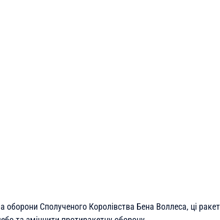
ра оборони Сполученого Королівства Бена Воллеса, ці рак
небо та зміцнити протиракетну оборону.