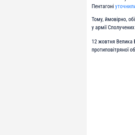
Пентагоні
уточнил
Тому, ймовірно, об
у армії Сполучених
12 жовтня Велика 
протиповітряної о