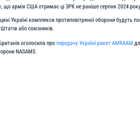
и
, що армія США отримає ці ЗРК не раніше серпня 2024 року
іцяні Україні комплекси протиповітряної оборони будуть по
 Штатів або союзників.
Британія оголосила про
передачу Україні ракет AMRAAM
дл
борони NASAMS.