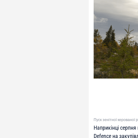
Пуск зенітної керованої
Наприкінці серпня
Defence на закупі