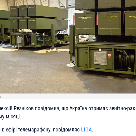
S
лексій Резніков повідомив, що Україна отримає зенітно-ра
у місяці.
в в ефірі телемарафону, повідомляє
LIGA
.