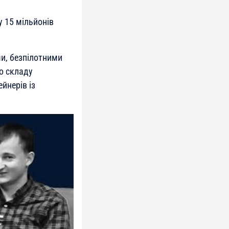
у 15 мільйонів
ми, безпілотними
о складу
йнерів із