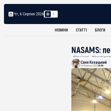
Чт, 6 Серпня 2026
НОВИНИ
СТАТТІ
БЛОГИ
NASAMS: пе
#Війна з Росією
#Військова допом
Саня Козацький
14 Жовтня, 2022
16:09