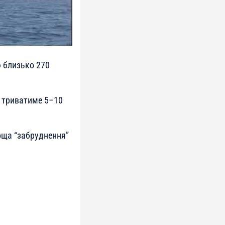
ю близько 270
 триватиме 5–10
лоща “забруднення”