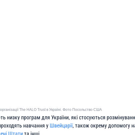
організації The HALO Trust в Україні. Фото Посольство США
ть низку програм для України, які стосуються розмінуванн
 проходять навчання у
Швейцарії
, також окрему допомогу 
ені Штати
та інші.