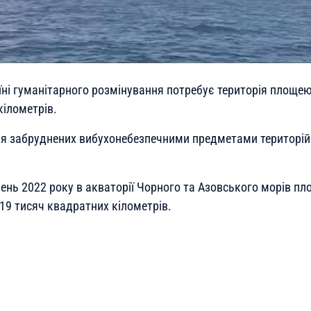
їні гуманітарного розмінування потребує територія площе
кілометрів.
я забруднених вибухонебезпечними предметами територій
вень 2022 року в акваторії Чорного та Азовського морів п
19 тисяч квадратних кілометрів.