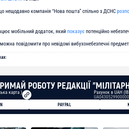
що нещодавно компанія “Нова пошта” спільно з ДСНС
розп
рацює мобільний додаток, який
показує
потенційно небезпеч
у можна повідомити про невідомі вибухонебезпечні предмет
ах:
РИМАЙ РОБОТУ РЕДАКЦІЇ "МІЛІТАР
ька карта )
Рахунок в UAH (I
UA0430529900000
ON
PAYPAL
8faa7h2kvnq92wvc53exe8gm
8310283cAC1065Ae01d97CEe7