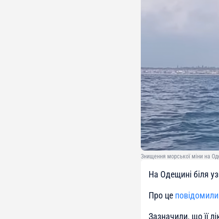
Знищення морської міни на Оде
На Одещині біля у
Про це
повідомили
Зазначили, що її л