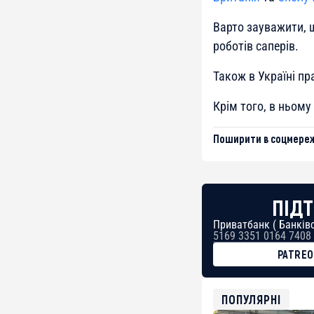
Варто зауважити, 
роботів саперів.
Також в Україні п
Крім того, в ньом
Поширити в соцмереж
ПІДТ
Приватбанк ( Банківс
5169 3351 0164 7408
PATRE
BTC
bc1qg0z99m95fte7kj
USDT
ПОПУЛЯРНІ
0x8676644fA7B6d32