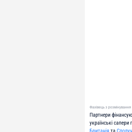
Фахівець з розмінування 
Партнери фінансую
українські сапери
Британія
та
Сполуч