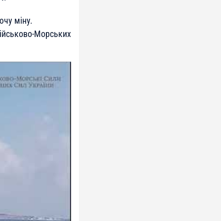
чу міну.
Військово-Морських