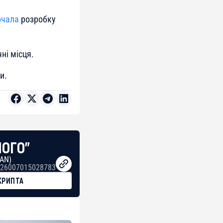
очала
розробку
ні місця.
и.
НОГО"
BAN)
26007015028783
КРИПТА