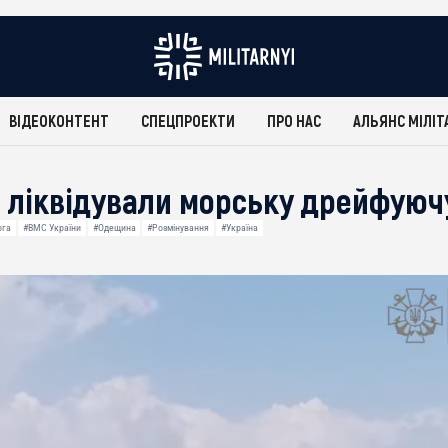
ВІДЕОКОНТЕНТ
СПЕЦПРОЕКТИ
ПРО НАС
АЛЬЯНС МІЛІТ
 ліквідували морську дрейфуюч
ога
#ВМС України
#Одещина
#Розмінування
#Україна