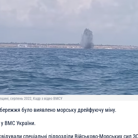
щині, серпень 2022, Кадр з відео ВМСУ
збережжя було виявлено морську дрейфуючу міну.
у ВМС України.
іквідували спеціальні підрозділи Військово-Морських сил ЗС