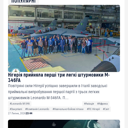
ПОПУЛЯРНІ
Нігерія прийняла перші три легкі штурмовики M-
346FA
Повітряні сили Нігерії успішно завершили в Італії заводські
приймальні випробування першої партії з трьох легких
штурмовиків Leonardo M-346FA. П...
#Leonardo M-346
#Авіація
#Африка
#Закупівлі
#Компанія Leonardo
#Навчально-бойові літаки
#ПС Нігерії
#Світ
27 Липня, 2026
23:44