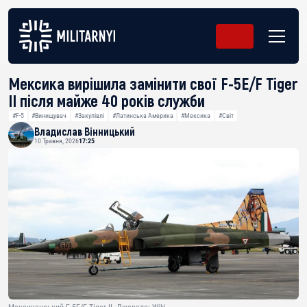
Мексика вирішила замінити свої F-5E/F Tiger
II після майже 40 років служби
#F-5
#Винищувач
#Закупівлі
#Латинська Америка
#Мексика
#Світ
Владислав Вінницький
10 Травня, 2026
17:25