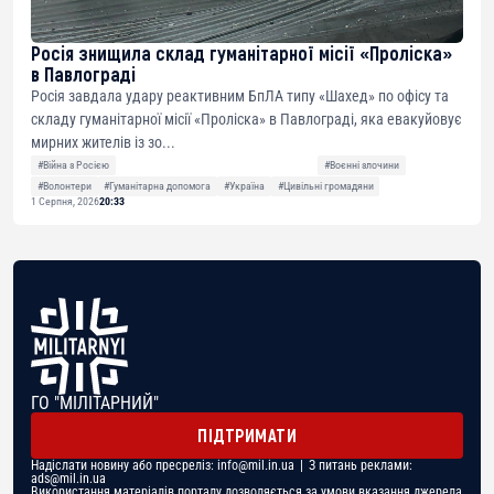
Росія знищила склад гуманітарної місії «Проліска»
в Павлограді
Росія завдала удару реактивним БпЛА типу «Шахед» по офісу та
складу гуманітарної місії «Проліска» в Павлограді, яка евакуйовує
мирних жителів із зо...
#Війна з Росією
#Воєнні злочини
#Волонтери
#Гуманітарна допомога
#Україна
#Цивільні громадяни
1 Серпня, 2026
20:33
ГО "МІЛІТАРНИЙ"
ПІДТРИМАТИ
Надіслати новину або пресреліз:
info@mil.in.ua
| З питань реклами:
ads@mil.in.ua
Використання матеріалів порталу дозволяється за умови вказання джерела