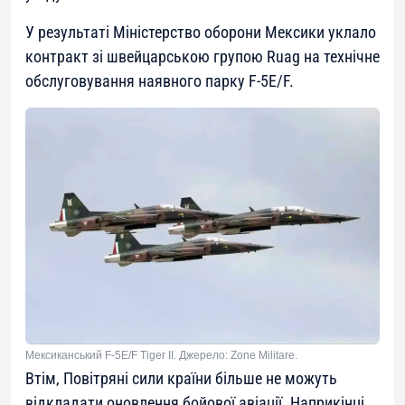
У результаті Міністерство оборони Мексики уклало
контракт зі швейцарською групою Ruag на технічне
обслуговування наявного парку F-5E/F.
Мексиканський F-5E/F Tiger II. Джерело: Zone Militare.
Втім, Повітряні сили країни більше не можуть
відкладати оновлення бойової авіації. Наприкінці