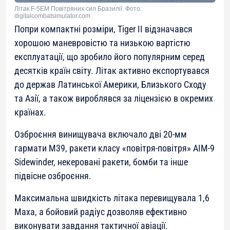
Літак F-5EM Повітряних сил Бразилії. Фото:
digitalcombatsimulator.com
Попри компактні розміри, Tiger II відзначався
хорошою маневровістю та низькою вартістю
експлуатації, що зробило його популярним серед
десятків країн світу. Літак активно експортувався
до держав Латинської Америки, Близького Сходу
та Азії, а також вироблявся за ліцензією в окремих
країнах.
Озброєння винищувача включало дві 20-мм
гармати M39, ракети класу «повітря-повітря» AIM-9
Sidewinder, некеровані ракети, бомби та інше
підвісне озброєння.
Максимальна швидкість літака перевищувала 1,6
Маха, а бойовий радіус дозволяв ефективно
виконувати завдання тактичної авіації.