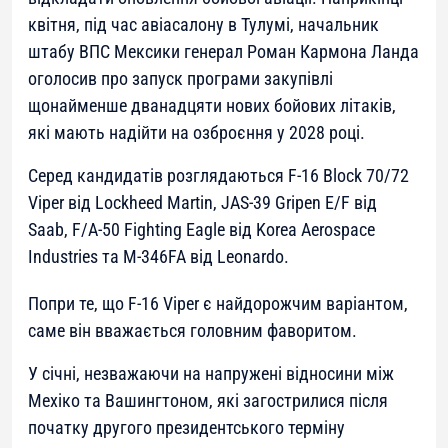
квітня, під час авіасалону в Тулумі, начальник
штабу ВПС Мексики генерал Роман Кармона Ланда
оголосив про запуск програми закупівлі
щонайменше дванадцяти нових бойових літаків,
які мають надійти на озброєння у 2028 році.
Серед кандидатів розглядаються F-16 Block 70/72
Viper від Lockheed Martin, JAS-39 Gripen E/F від
Saab, F/A-50 Fighting Eagle від Korea Aerospace
Industries та M-346FA від Leonardo.
Попри те, що F-16 Viper є найдорожчим варіантом,
саме він вважається головним фаворитом.
У січні, незважаючи на напружені відносини між
Мехіко та Вашингтоном, які загострилися після
початку другого президентського терміну