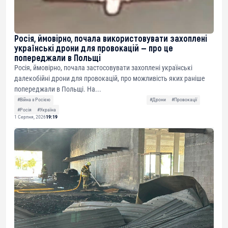
Росія, ймовірно, почала використовувати захоплені
українські дрони для провокацій — про це
попереджали в Польщі
Росія, ймовірно, почала застосовувати захоплені українські
далекобійні дрони для провокацій, про можливість яких раніше
попереджали в Польщі. На...
#Війна з Росією
#Дрони
#Провокації
#Росія
#Україна
1 Серпня, 2026
19:19