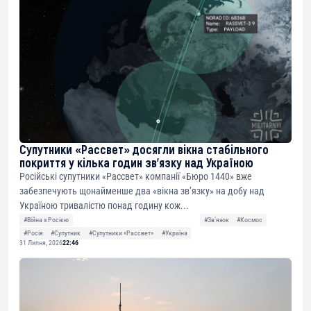
Супутники «Рассвет» досягли вікна стабільного
покриття у кілька годин зв’язку над Україною
Російські супутники «Рассвет» компанії «Бюро 1440» вже
забезпечують щонайменше два «вікна зв’язку» на добу над
Україною тривалістю понад годину кож...
#Війна з Росією
#Звʼязок
#Космос
#Росія
#Супутник
#Супутники «Рассвет»
#Україна
31 Липня, 2026
22:46