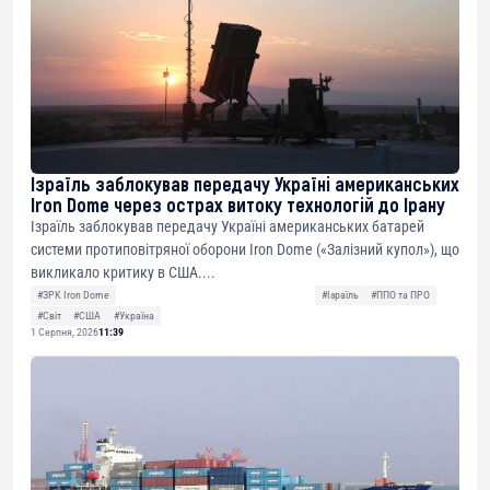
Ізраїль заблокував передачу Україні американських
Iron Dome через острах витоку технологій до Ірану
Ізраїль заблокував передачу Україні американських батарей
системи протиповітряної оборони Iron Dome («Залізний купол»), що
викликало критику в США....
#ЗРК Iron Dome
#Ізраїль
#ППО та ПРО
#Світ
#США
#Україна
1 Серпня, 2026
11:39