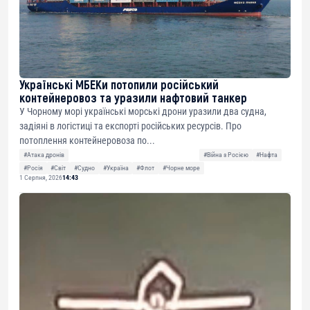
Українські МБЕКи потопили російський
контейнеровоз та уразили нафтовий танкер
У Чорному морі українські морські дрони уразили два судна,
задіяні в логістиці та експорті російських ресурсів. Про
потоплення контейнеровоза по...
#Атака дронів
#Війна з Росією
#Нафта
#Росія
#Світ
#Судно
#Україна
#Флот
#Чорне море
1 Серпня, 2026
14:43