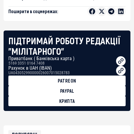
Поширити в соцмережах:
ПІДТРИМАЙ РОБОТУ РЕДАКЦІЇ
"МІЛІТАРНОГО"
Приватбанк ( Банківська карта )
5169 3351 0164 7408
Рахунок в UAH (IBAN)
UA043052990000026007015028783
PATREON
PAYPAL
КРИПТА
BTC
bc1qg0z99m95fte7kj8faa7h2kvnq92wvc53exe8gm
USDT
0x8676644fA7B6d328310283cAC1065Ae01d97CEe7
ETH
0xfD02863D3289416fcF50975c9DFda13623f97758