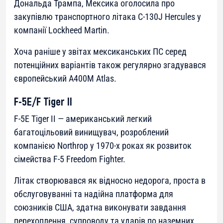
Дональда Трампа, Мексика оголосила про
закупівлю транспортного літака C-130J Hercules у
компанії Lockheed Martin.
Хоча раніше у звітах мексиканських ПС серед
потенційних варіантів також регулярно згадувався
європейський A400M Atlas.
F-5E/F Tiger II
F-5E Tiger II — американський легкий
багатоцільовий винищувач, розроблений
компанією Northrop у 1970-х роках як розвиток
сімейства F-5 Freedom Fighter.
Літак створювався як відносно недорога, проста в
обслуговуванні та надійна платформа для
союзників США, здатна виконувати завдання
перехоплення, супроводу та ударів по наземних