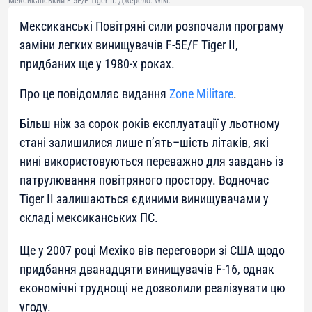
Мексиканський F-5E/F Tiger II. Джерело: Wiki.
Мексиканські Повітряні сили розпочали програму
заміни легких винищувачів F-5E/F Tiger II,
придбаних ще у 1980-х роках.
Про це повідомляє видання
Zone Militare
.
Більш ніж за сорок років експлуатації у льотному
стані залишилися лише п’ять–шість літаків, які
нині використовуються переважно для завдань із
патрулювання повітряного простору. Водночас
Tiger II залишаються єдиними винищувачами у
складі мексиканських ПС.
Ще у 2007 році Мехіко вів переговори зі США щодо
придбання дванадцяти винищувачів F-16, однак
економічні труднощі не дозволили реалізувати цю
угоду.