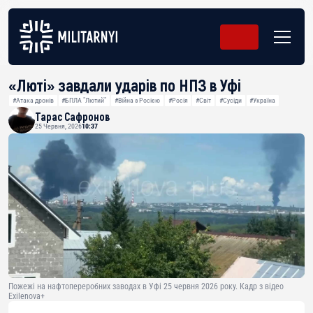
«Люті» завдали ударів по НПЗ в Уфі
#Атака дронів
#БПЛА "Лютий"
#Війна з Росією
#Росія
#Світ
#Сусіди
#Україна
Тарас Сафронов
25 Червня, 2026
10:37
Пожежі на нафтопереробних заводах в Уфі 25 червня 2026 року. Кадр з відео
Exilenova+