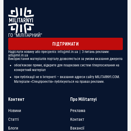
ГО "МІЛІТАРНИЙ"
ПІДТРИМАТИ
Надіслати новину або пресреліз:
info@mil.in.ua
| З питань реклами:
ads@mil.in.ua
Використання матеріалів порталу дозволяється за умови вказання джерела
обов'язкове пряме, відкрите для пошукових систем гіперпосилання на
конкретний матеріал
при публікації не в Інтернеті – вказання адреси сайту MILITARNYI.COM.
Матеріали «Спецпроектів» публікуються на правах реклами.
Контент
Про Militarnyi
Новини
Реклама
Статті
Контакт
Блоги
Вакансії