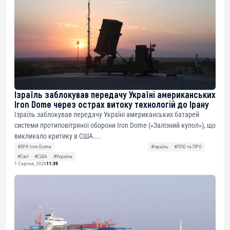
Ізраїль заблокував передачу Україні американських
Iron Dome через острах витоку технологій до Ірану
Ізраїль заблокував передачу Україні американських батарей
системи протиповітряної оборони Iron Dome («Залізний купол»), що
викликало критику в США....
#ЗРК Iron Dome
#Ізраїль
#ППО та ПРО
#Світ
#США
#Україна
1 Серпня, 2026
11:39