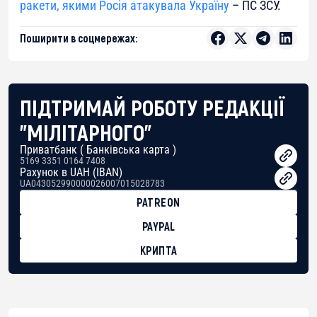
ракети, якими Росія атакувала Україну
– ПС ЗСУ.
Поширити в соцмережах:
ПІДТРИМАЙ РОБОТУ РЕДАКЦІЇ
"МІЛІТАРНОГО"
Приватбанк ( Банківська карта )
5169 3351 0164 7408
Рахунок в UAH (IBAN)
UA043052990000026007015028783
PATREON
PAYPAL
КРИПТА
BTC
bc1qg0z99m95fte7kj8faa7h2kvnq92wvc53exe8gm
USDT
0x8676644fA7B6d328310283cAC1065Ae01d97CEe7
ETH