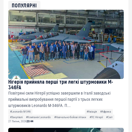
0xfD02863D3289416fcF50975c9DFda13623f97758
ПОПУЛЯРНІ
Нігерія прийняла перші три легкі штурмовики M-
346FA
Повітряні сили Нігерії успішно завершили в Італії заводські
приймальні випробування першої партії з трьох легких
штурмовиків Leonardo M-346FA. П...
#Leonardo M-346
#Авіація
#Африка
#Закупівлі
#Компанія Leonardo
#Навчально-бойові літаки
#ПС Нігерії
#Світ
27 Липня, 2026
23:44