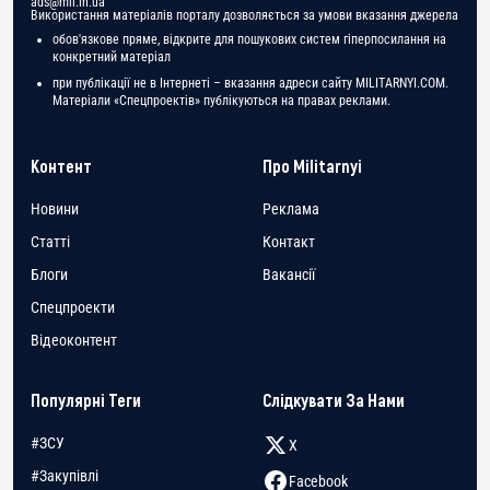
ads@mil.in.ua
Використання матеріалів порталу дозволяється за умови вказання джерела
обов'язкове пряме, відкрите для пошукових систем гіперпосилання на
конкретний матеріал
при публікації не в Інтернеті – вказання адреси сайту MILITARNYI.COM.
Матеріали «Спецпроектів» публікуються на правах реклами.
Контент
Про Militarnyi
Новини
Реклама
Статті
Контакт
Блоги
Вакансії
Спецпроекти
Відеоконтент
Популярні Теги
Слідкувати За Нами
#ЗСУ
X
#Закупівлі
Facebook