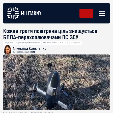
Кожна третя повітряна ціль знищується
БПЛА-перехоплювачами ПС ЗСУ
#Дрони
#Дрони-перехоплювачі
#ППО та ПРО
#ПС ЗСУ
#Україна
Анжеліка Кальченко
23 Лютого, 2026
17:48