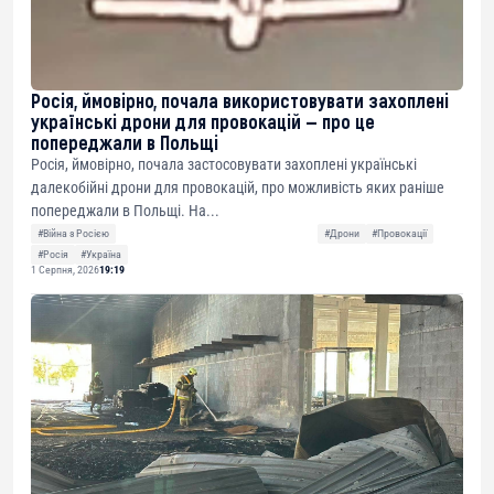
Росія, ймовірно, почала використовувати захоплені
українські дрони для провокацій — про це
попереджали в Польщі
Росія, ймовірно, почала застосовувати захоплені українські
далекобійні дрони для провокацій, про можливість яких раніше
попереджали в Польщі. На...
#Війна з Росією
#Дрони
#Провокації
#Росія
#Україна
1 Серпня, 2026
19:19