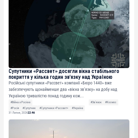
Супутники «Рассвет» досягли вікна стабільного
покриття у кілька годин зв’язку над Україною
Російські супутники «Рассвет» компанії «Бюро 1440» вже
забезпечують щонайменше два «вікна зв’язку» на добу над
Україною тривалістю понад годину кож...
#Війна з Росією
#Звʼязок
#Космос
#Росія
#Супутник
#Супутники «Рассвет»
#Україна
31 Липня, 2026
22:46