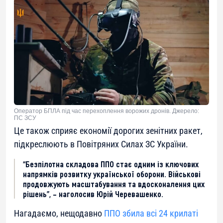
Оператор БПЛА під час перехоплення ворожих дронів. Джерело:
ПС ЗСУ
Це також сприяє економії дорогих зенітних ракет,
підкреслюють в Повітряних Силах ЗС України.
“Безпілотна складова ППО стає одним із ключових
напрямків розвитку української оборони. Військові
продовжують масштабування та вдосконалення цих
рішень”, – наголосив Юрій Черевaшенко.
Нагадаємо, нещодавно
ППО збила всі 24 крилаті