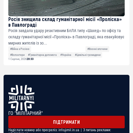
Росія знищила склад гуманітарної місії «Проліска»
в Павлограді
Росія завдала удару реактивним БпЛА типу «Шахед» по офісу та
складу гуманітарної місії «Проліска» в Павлограді, яка евакуйовує
мирних жителів із зо...
#Війна з Росією
#Воєнні злочини
#Волонтери
#Гуманітарна допомога
#Україна
#Цивільні громадяни
1 Серпня, 2026
20:33
ГО "МІЛІТАРНИЙ"
ПІДТРИМАТИ
Надіслати новину або пресреліз:
info@mil.in.ua
| З питань реклами: