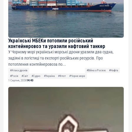
Українські МБЕКи потопили російський
контейнеровоз та уразили нафтовий танкер
У Чорному морі українські морські дрони уразили два судна,
задіяні в логістиці та експорті російських ресурсів. Про
потоплення контейнеровоза по...
#Атака дронів
#Війна з Росією
#Нафта
#Росія
#Світ
#Судно
#Україна
#Флот
#Чорне море
1 Серпня, 2026
14:43