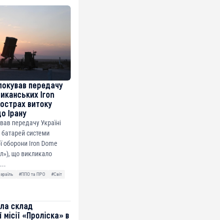
локував передачу
риканських Iron
острах витоку
до Ірану
ував передачу Україні
 батарей системи
ї оборони Iron Dome
ол»), що викликало
...
Ізраїль
#ППО та ПРО
#Світ
ила склад
 місії «Проліска» в