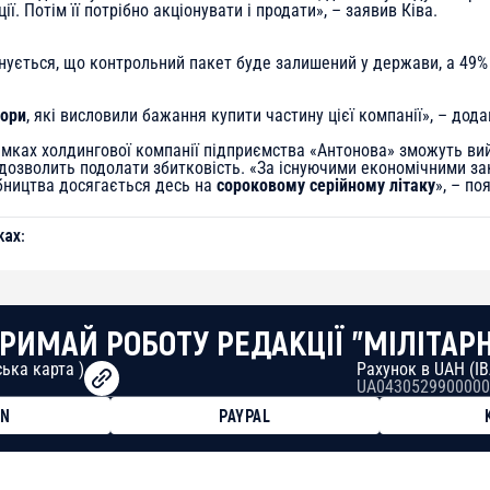
ії. Потім її потрібно акціонувати і продати», – заявив Ківа.
анується, що контрольний пакет буде залишений у держави, а 49%
тори
, які висловили бажання купити частину цієї компанії», – додав
рамках холдингової компанії підприємства «Антонова» зможуть ви
о дозволить подолати збитковість. «За існуючими економічними з
бництва досягається десь на
сороковому серійному літаку
», – по
ах:
РИМАЙ РОБОТУ РЕДАКЦІЇ "МІЛІТАР
ька карта )
Рахунок в UAH (I
UA0430529900000
ON
PAYPAL
8faa7h2kvnq92wvc53exe8gm