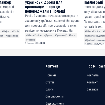
танкер
українські дрони для
Павлограді
провокацій — про це
кі морські
Росія завдала
попереджали в Польщі
, задіяні в
типу «Шахед» п
Росія, ймовірно, почала застосовувати
сійських
гуманітарної мі
захоплені українські далекобійні дрони
ня
Павлограді, як
для провокацій, про можливість яких
жителів із зо...
раніше попереджали в Польщі. На...
#Нафта
#Росія
#Війна з Росією
#
#Війна з Росією
#Дрони
#Провокації
#Росія
лот
#Чорне море
#Гуманітарна допом
#Україна
#Цивільні громадян
1 Серпня, 2026
19:19
1 Серпня, 2026
20:33
Контент
Про Militarn
Новини
Реклама
Статті
Контакт
Блоги
Вакансії
Спецпроекти
a
Відеоконтент