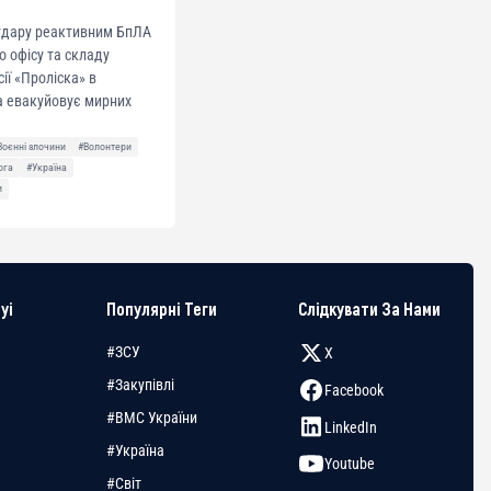
 удару реактивним БпЛА
о офісу та складу
сії «Проліска» в
а евакуйовує мирних
Воєнні злочини
#Волонтери
ога
#Україна
и
yi
Популярні Теги
Слідкувати За Нами
#ЗСУ
X
#Закупівлі
Facebook
#ВМС України
LinkedIn
#Україна
Youtube
#Світ