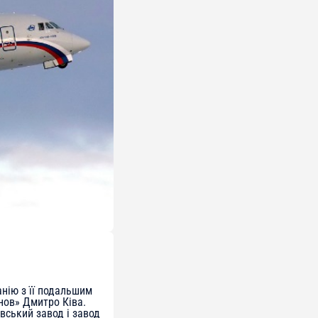
нію з її подальшим
нов» Дмитро Ківа.
вський завод і завод