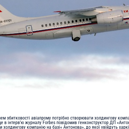
ем збитковості авіапрому потрібно створювати холдингову компа
це в інтерв’ю журналу Forbes повідомив генконструктор ДП «Анто
 холдингову компанію на базі« Антонова», до якої увійдуть харкі