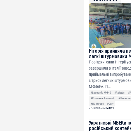
0x8676644fA7B6d32
ETH
0xfD02863D3289416f
Нігерія прийняла п
легкі штурмовики 
Повітряні сили Нігерії у
завершили в Італії заво
приймальні випробуванн
з трьох легких штурмови
M-346FA. П...
#Leonardo M-346
#Авіація
#
#Компанія Leonardo
#Навчальн
#ПС Нігерії
#Світ
27 Липня, 2026
23:44
Українські МБЕКи п
російський контей