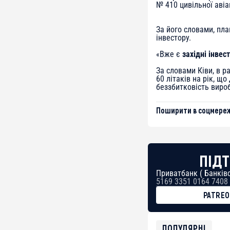
№ 410 цивільної авіац
За його словами, пл
інвестору.
«Вже є
західні інвес
За словами Ківи, в 
60 літаків на рік, щ
беззбитковість виро
Поширити в соцмереж
ПІДТ
Приватбанк ( Банківс
5169 3351 0164 7408
PATRE
BTC
bc1qg0z99m95fte7kj
USDT
ПОПУЛЯРНІ