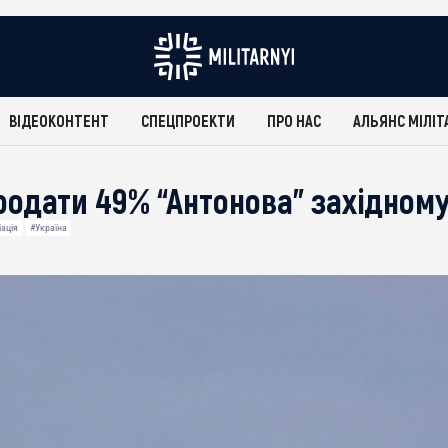
ВІДЕОКОНТЕНТ
СПЕЦПРОЕКТИ
ПРО НАС
АЛЬЯНС МІЛІТ
родати 49% “Антонова” західному
іація
#Україна