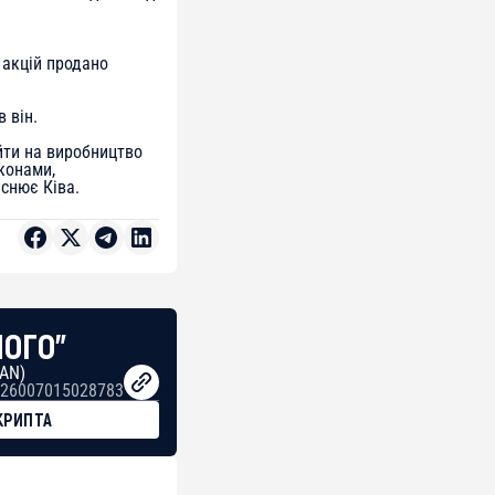
 акцій продано
 він.
йти на виробництво
аконами,
яснює Ківа.
НОГО"
BAN)
26007015028783
КРИПТА