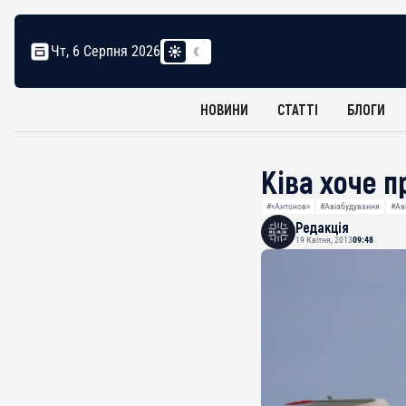
Чт, 6 Серпня 2026
НОВИНИ
СТАТТІ
БЛОГИ
Ківа хоче п
#«Антонов»
#Авіабудування
#Ав
Редакція
19 Квітня, 2013
09:48