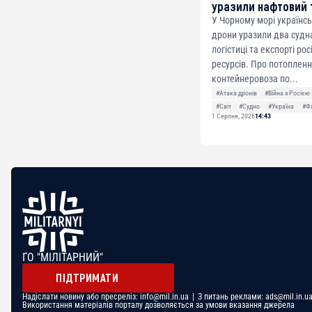
уразили нафтовий 
У Чорному морі українсь
дрони уразили два судна
логістиці та експорті ро
ресурсів. Про потоплен
контейнеровоза по...
#Атака дронів
#Війна з Росією
#Світ
#Судно
#Україна
#Ф
1 Серпня, 2026
14:43
ГО "МІЛІТАРНИЙ"
ПІДТРИМАТИ
Надіслати новину або пресреліз:
info@mil.in.ua
| З питань реклами:
ads@mil.in.u
Використання матеріалів порталу дозволяється за умови вказання джерела