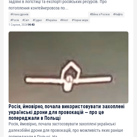
задіяні в логістиці та експорті російських ресурсів. Про
потоплення контейнеровоза по...
#Атака дронів
#Війна з Росією
#Нафта
#Росія
#Світ
#Судно
#Україна
#Флот
#Чорне море
1 Серпня, 2026
14:43
Росія, ймовірно, почала використовувати захоплені
українські дрони для провокацій — про це
попереджали в Польщі
Росія, ймовірно, почала застосовувати захоплені українські
далекобійні дрони для провокацій, про можливість яких раніше
попереджали в Польщі. На...