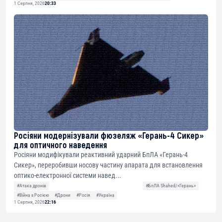
1 Серпня, 2026
20:33
Росіяни модернізували фюзеляж «Герань-4 Сикер»
для оптичного наведення
Росіяни модифікували реактивний ударний БпЛА «Герань-4
Сикер», переробивши носову частину апарата для встановлення
оптико-електронної системи навед...
#Атака дронів
#БпЛА Shahed/«Герань»
#Війна з Росією
#Дрони
#Росія
#Україна
1 Серпня, 2026
22:16