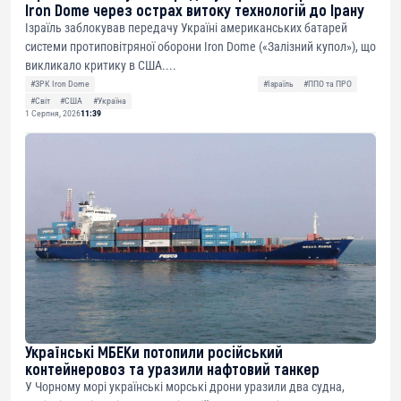
Iron Dome через острах витоку технологій до Ірану
Ізраїль заблокував передачу Україні американських батарей
системи протиповітряної оборони Iron Dome («Залізний купол»), що
викликало критику в США....
#ЗРК Iron Dome
#Ізраїль
#ППО та ПРО
#Світ
#США
#Україна
1 Серпня, 2026
11:39
Українські МБЕКи потопили російський
контейнеровоз та уразили нафтовий танкер
У Чорному морі українські морські дрони уразили два судна,