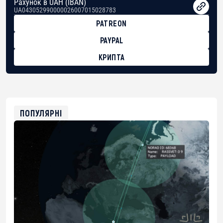
Рахунок в UAH (IBAN)
UA043052990000026007015028783
PATREON
PAYPAL
КРИПТА
BTC
bc1qg0z99m95fte7kj8faa7h2kvnq92wvc53exe8gm
USDT
0x8676644fA7B6d328310283cAC1065Ae01d97CEe7
ETH
0xfD02863D3289416fcF50975c9DFda13623f97758
ПОПУЛЯРНІ