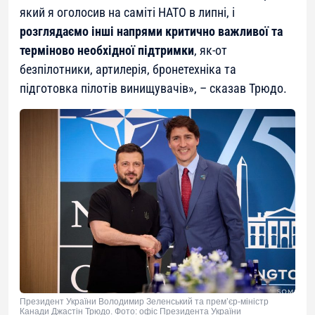
який я оголосив на саміті НАТО в липні, і
розглядаємо інші напрями критично важливої та
терміново необхідної підтримки
, як-от
безпілотники, артилерія, бронетехніка та
підготовка пілотів винищувачів», – сказав Трюдо.
Президент України Володимир Зеленський та прем’єр-міністр
Канади Джастін Трюдо. Фото: офіс Президента України