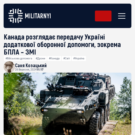
Канада розглядає передачу Україні
додаткової оборонної допомоги, зокрема
БПЛА – ЗМІ
#Військова допомога
#Дрони
#Канада
#Світ
#Україна
Саня Козацький
26 Вересня, 2024
11:17