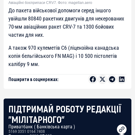
Авіаційні боєприпаси CRV7. Фото: magellan.aero
До пакета військової допомоги серед іншого
увійшли 80840 ракетних двигунів для некерованих
70-мм авіаційних ракет CRV-7 та 1300 бойових
частин для них.
А також 970 кулеметів C6 (ліцензійна канадська
копія бельгійського FN MAG) і 10 500 пістолетів
калібру 9 мм.
Поширити в соцмережах:
ПІДТРИМАЙ РОБОТУ РЕДАКЦІЇ
"МІЛІТАРНОГО"
Приватбанк ( Банківська карта )
5169 3351 0164 7408