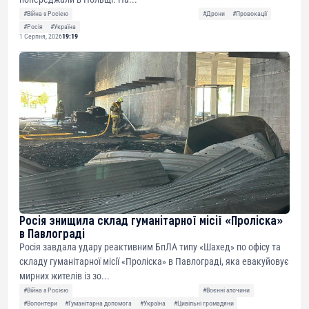
#Війна з Росією
#Дрони
#Провокації
#Росія
#Україна
1 Серпня, 2026
19:19
Росія знищила склад гуманітарної місії «Проліска»
в Павлограді
Росія завдала удару реактивним БпЛА типу «Шахед» по офісу та
складу гуманітарної місії «Проліска» в Павлограді, яка евакуйовує
мирних жителів із зо...
#Війна з Росією
#Воєнні злочини
#Волонтери
#Гуманітарна допомога
#Україна
#Цивільні громадяни