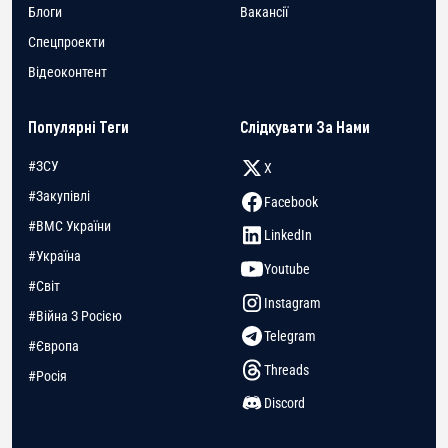
Блоги
Вакансії
Спецпроекти
Відеоконтент
Популярні Теги
Слідкувати За Нами
#ЗСУ
X
#Закупівлі
Facebook
#ВМС України
LinkedIn
#Україна
Youtube
#Світ
Instagram
#Війна З Росією
Telegram
#Європа
Threads
#Росія
Discord