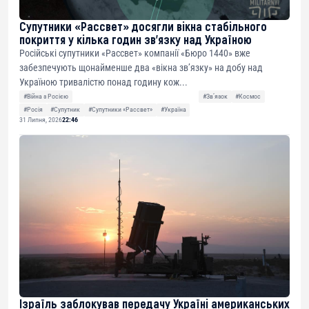
Супутники «Рассвет» досягли вікна стабільного
покриття у кілька годин зв’язку над Україною
Російські супутники «Рассвет» компанії «Бюро 1440» вже
забезпечують щонайменше два «вікна зв’язку» на добу над
Україною тривалістю понад годину кож...
#Війна з Росією
#Звʼязок
#Космос
#Росія
#Супутник
#Супутники «Рассвет»
#Україна
31 Липня, 2026
22:46
Ізраїль заблокував передачу Україні американських