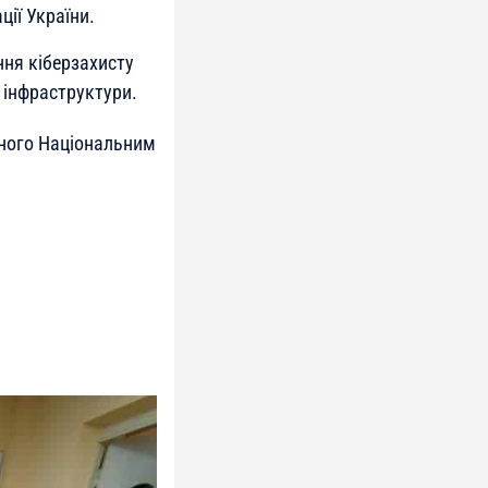
ії України.
ня кіберзахисту
 інфраструктури.
еного Національним