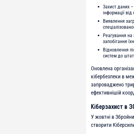
Захист даних –
інформації від
Виявлення загр
спеціалізовано
Реагування на 
запобігання їх
Відновлення пі
систем до штат
Оновлена організа
кібербезпеки в меж
запроваджено трир
ефективнішій коорд
Кіберзахист в З
У жовтні в Збройн
створити Кіберсили