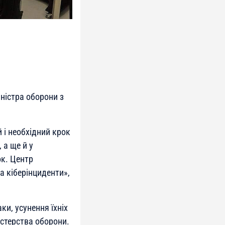
ністра оборони з
 і необхідний крок
 а ще й у
ок. Центр
а кіберінциденти»
,
и, усунення їхніх
істерства оборони.