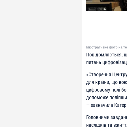
Ілюстративне фото на тем
Повідомляється, щ
питань цифровізац
«Створення Центру
для країни, що вою
цифровому полі бо
допоможе поліпшит
— зазначила Катер
Головними завдання
наслідків та вжитт