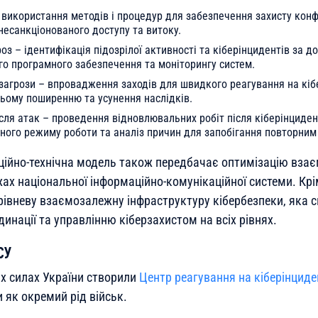
 використання методів і процедур для забезпечення захисту конф
 несанкціонованого доступу та витоку.
оз – ідентифікація підозрілої активності та кіберінцидентів за 
го програмного забезпечення та моніторингу систем.
загрози – впровадження заходів для швидкого реагування на кіб
ньому поширенню та усунення наслідків.
сля атак – проведення відновлювальних робіт після кіберінциде
ного режиму роботи та аналіз причин для запобігання повторним
ційно-технічна модель також передбачає оптимізацію взаєм
ах національної інформаційно-комунікаційної системи. Крі
івневу взаємозалежну інфраструктуру кібербезпеки, яка 
инації та управлінню кіберзахистом на всіх рівнях.
СУ
их силах України створили
Центр реагування на кіберінциде
 як окремий рід військ.