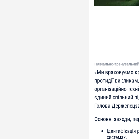
Навчально-тренувальний к
«Ми враховуємо кр
протидії викликам
організаційно-тех
єдиний спільний пі
Голова Держспецзв
Основні заходи, п
Ідентифікація 
системах.