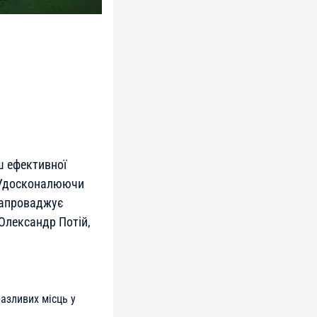
ш ефективної
. Удосконалюючи
 запроваджує
 Олександр Потій,
разливих місць у