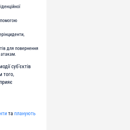
іденційної
допомогою
ерінциденти,
нтів для повернення
 атакам.
одії суб’єктів
м того,
сприяє
нти
та
планують