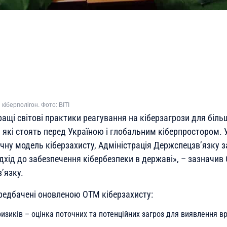
іберполігон. Фото: ВІТІ
ащі світові практики реагування на кіберзагрози для біль
, які стоять перед Україною і глобальним кіберпростором
нічну модель кіберзахисту, Адміністрація Держспецзвʼязку
дхід до забезпечення кібербезпеки в державі», – зазначив
ʼязку.
ередбачені оновленою ОТМ кіберзахисту:
ризиків – оцінка поточних та потенційних загроз для виявлення в