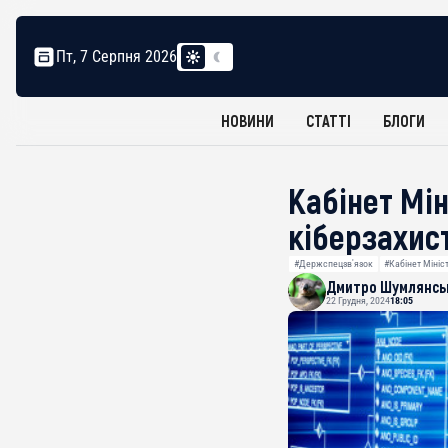
Пт, 7 Серпня 2026
НОВИНИ
СТАТТІ
БЛОГИ
Кабінет Мі
кіберзахис
#Держспецзв'язок
#Кабінет Мініс
Дмитро Шумлянсь
22 Грудня, 2024
18:05