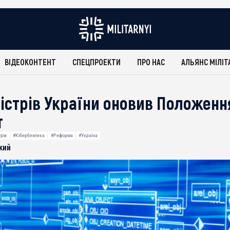
ВІДЕОКОНТЕНТ
СПЕЦПРОЕКТИ
ПРО НАС
АЛЬЯНС МІЛІТ
ністрів України оновив Положенн
т
трів
#Кібербезпека
#Реформа
#Україна
кий