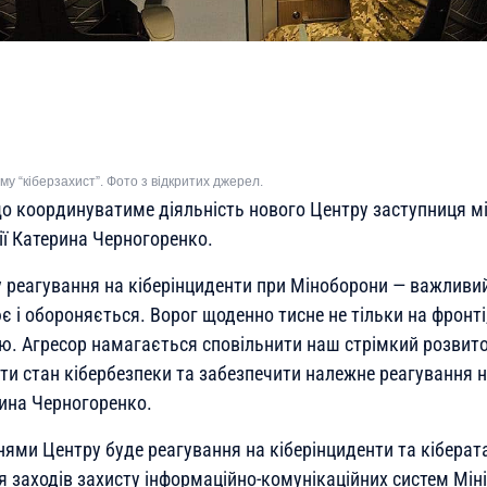
у “кіберзахист”. Фото з відкритих джерел.
о координуватиме діяльність нового Центру заступниця мі
ії Катерина Черногоренко.
 реагування на кіберінциденти при Міноборони — важливий
є і обороняється. Ворог щоденно тисне не тільки на фронті,
ю. Агресор намагається сповільнити наш стрімкий розвит
и стан кібербезпеки та забезпечити належне реагування н
ина Черногоренко.
ми Центру буде реагування на кіберінциденти та кібератак
я заходів захисту інформаційно-комунікаційних систем Мін