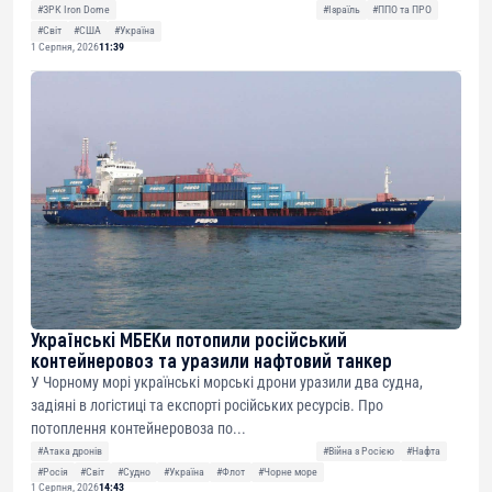
#ЗРК Iron Dome
#Ізраїль
#ППО та ПРО
#Світ
#США
#Україна
1 Серпня, 2026
11:39
Українські МБЕКи потопили російський
контейнеровоз та уразили нафтовий танкер
У Чорному морі українські морські дрони уразили два судна,
задіяні в логістиці та експорті російських ресурсів. Про
потоплення контейнеровоза по...
#Атака дронів
#Війна з Росією
#Нафта
#Росія
#Світ
#Судно
#Україна
#Флот
#Чорне море
1 Серпня, 2026
14:43