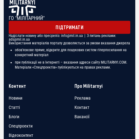
ГО "МІЛІТАРНИЙ"
ПІДТРИМАТИ
Надіслати новину або пресреліз:
info@mil.in.ua
| З питань реклами:
ads@mil.in.ua
Використання матеріалів порталу дозволяється за умови вказання джерела
обов'язкове пряме, відкрите для пошукових систем гіперпосилання на
конкретний матеріал
при публікації не в Інтернеті – вказання адреси сайту MILITARNYI.COM.
Матеріали «Спецпроектів» публікуються на правах реклами.
Контент
Про Militarnyi
Новини
Реклама
Статті
Контакт
Блоги
Вакансії
Спецпроекти
Відеоконтент