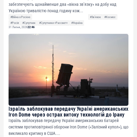
забезпечують щонайменше два «вікна зв’язку» на добу над
Україною тривалістю понад годину кож...
#Війна з Росією
#Звʼязок
#Космос
#Росія
#Супутник
#Супутники «Рассвет»
#Україна
31 Липня, 2026
22:46
Ізраїль заблокував передачу Україні американських
Iron Dome через острах витоку технологій до Ірану
Ізраїль заблокував передачу Україні американських батарей
системи протиповітряної оборони Iron Dome («Залізний купол»), що
викликало критику в США....