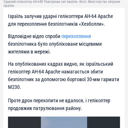
Ударний гелікоптер AH-64D Повітряних сил Ізраїлю. Фото: Міністерство оборони
Ізраїлю
Ізраїль залучив ударні гелікоптери AH-64 Apache
для перехоплення безпілотників «Хезболли».
Відповідне відео спроби
перехоплення
безпілотника було опубліковане місцевими
жителями в мережі.
На опублікованих кадрах видно, як ізраїльський
гелікоптер AH-64 Apache намагається збити
безпілотник за допомогою бортової 30-мм гармати
M230.
Проте дрон перехопити не вдалося, і гелікоптер
продовжив патрулювання району.