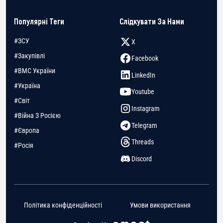
Популярні Теги
Слідкувати За Нами
#ЗСУ
X
#Закупівлі
Facebook
#ВМС України
LinkedIn
#Україна
Youtube
#Світ
Instagram
#Війна З Росією
Telegram
#Європа
Threads
#Росія
Discord
Політика конфіденційності
Умови використання