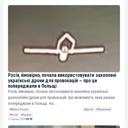
Росія, ймовірно, почала використовувати захоплені
українські дрони для провокацій — про це
попереджали в Польщі
Росія, ймовірно, почала застосовувати захоплені українські
далекобійні дрони для провокацій, про можливість яких раніше
попереджали в Польщі. На...
#Війна з Росією
#Дрони
#Провокації
#Росія
#Україна
1 Серпня, 2026
19:19