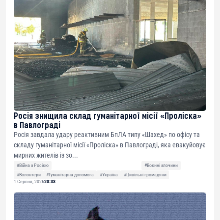
Росія знищила склад гуманітарної місії «Проліска»
в Павлограді
Росія завдала удару реактивним БпЛА типу «Шахед» по офісу та
складу гуманітарної місії «Проліска» в Павлограді, яка евакуйовує
мирних жителів із зо...
#Війна з Росією
#Воєнні злочини
#Волонтери
#Гуманітарна допомога
#Україна
#Цивільні громадяни
1 Серпня, 2026
20:33