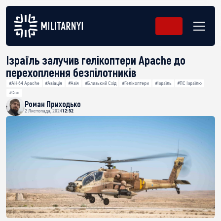
Ізраїль залучив гелікоптери Apache до
перехоплення безпілотників
#AH-64 Apache
#Авіація
#Азія
#Близький Схід
#Гелікоптери
#Ізраїль
#ПС Ізраїлю
#Світ
Роман Приходько
2 Листопада, 2024
12:52