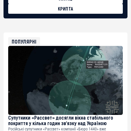
КРИПТА
BTC
bc1qg0z99m95fte7kj8faa7h2kvnq92wvc53exe8gm
USDT
0x8676644fA7B6d328310283cAC1065Ae01d97CEe7
ETH
0xfD02863D3289416fcF50975c9DFda13623f97758
ПОПУЛЯРНІ
Супутники «Рассвет» досягли вікна стабільного
покриття у кілька годин зв’язку над Україною
Російські супутники «Рассвет» компанії «Бюро 1440» вже