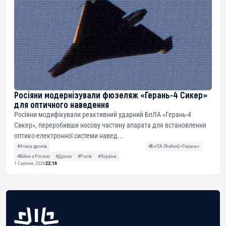
Росіяни модернізували фюзеляж «Герань-4 Сикер»
для оптичного наведення
Росіяни модифікували реактивний ударний БпЛА «Герань-4
Сикер», переробивши носову частину апарата для встановлення
оптико-електронної системи навед...
#Атака дронів
#БпЛА Shahed/«Герань»
#Війна з Росією
#Дрони
#Росія
#Україна
1 Серпня, 2026
22:16