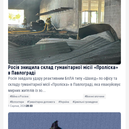
Росія знищила склад гуманітарної місії «Проліска»
в Павлограді
Росія завдала удару реактивним БпЛА типу «Шахед» по офісу та
складу гуманітарної місії «Проліска» в Павлограді, яка евакуйовує
мирних жителів із зо...
#Війна з Росією
#Воєнні злочини
#Волонтери
#Гуманітарна допомога
#Україна
#Цивільні громадяни
1 Серпня, 2026
20:33