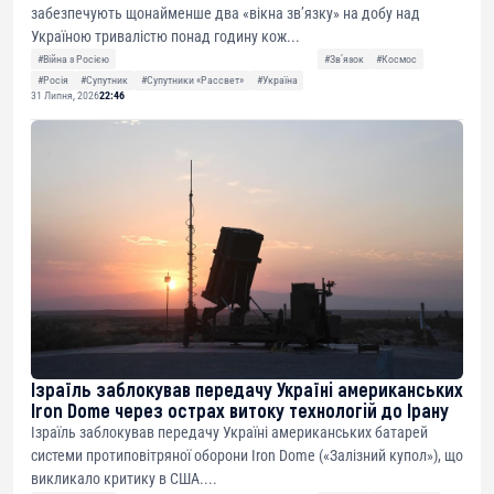
забезпечують щонайменше два «вікна зв’язку» на добу над
Україною тривалістю понад годину кож...
#Війна з Росією
#Звʼязок
#Космос
#Росія
#Супутник
#Супутники «Рассвет»
#Україна
31 Липня, 2026
22:46
Ізраїль заблокував передачу Україні американських
Iron Dome через острах витоку технологій до Ірану
Ізраїль заблокував передачу Україні американських батарей
системи протиповітряної оборони Iron Dome («Залізний купол»), що
викликало критику в США....