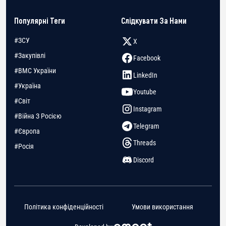
Популярні Теги
Слідкувати За Нами
#ЗСУ
X
#Закупівлі
Facebook
#ВМС України
LinkedIn
#Україна
Youtube
#Світ
Instagram
#Війна З Росією
Telegram
#Європа
Threads
#Росія
Discord
Політика конфіденційності
Умови використання