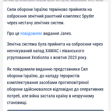
Система протиповітряної оборони Spyder AiO під час випробувань. Фото: Rafael
Сили оборони Ізраїлю терміново прийняли на
озброєння зенітний ракетний комплекс Spyder
через нестачу зенітних систем.
Про це
повідомляє
видання
Janes
.
Зенітна система була прийнята на озброєння через
неочікуваний напад ХАМАС і ліванського
угруповання Хезболла з жовтня 2023 року.
Як повідомили виданню представники Сил
оборони Ізраїлю, до нападу терористів
комплектування засобами протиповітряної
оборони здійснювалося відповідно до оперативних
потреб, але війна застала країну в незручному
становищі.