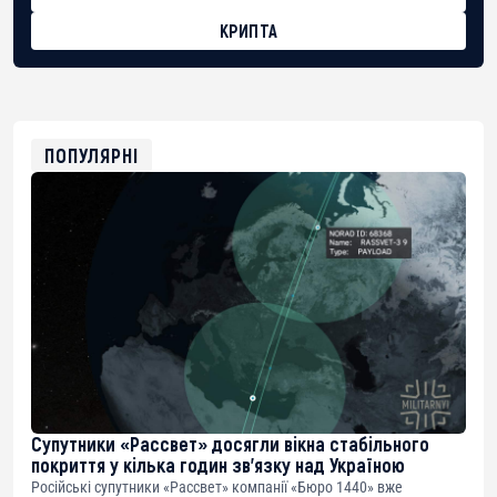
КРИПТА
BTC
bc1qg0z99m95fte7kj8faa7h2kvnq92wvc53exe8gm
USDT
0x8676644fA7B6d328310283cAC1065Ae01d97CEe7
ETH
0xfD02863D3289416fcF50975c9DFda13623f97758
ПОПУЛЯРНІ
Супутники «Рассвет» досягли вікна стабільного
покриття у кілька годин зв’язку над Україною
Російські супутники «Рассвет» компанії «Бюро 1440» вже