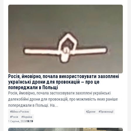
Росія, ймовірно, почала використовувати захоплені
українські дрони для провокацій — про це
попереджали в Польщі
Росія, ймовірно, почала застосовувати захоплені українські
далекобійні дрони для провокацій, про можливість яких раніше
попереджали в Польщі. На...
#Війна з Росією
#Дрони
#Провокації
#Росія
#Україна
1 Серпня, 2026
19:19