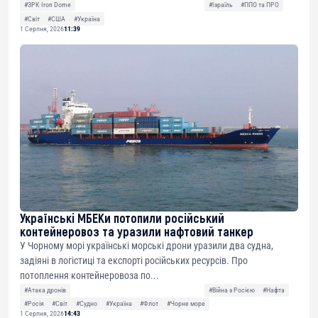
#ЗРК Iron Dome
#Ізраїль
#ППО та ПРО
#Світ
#США
#Україна
1 Серпня, 2026
11:39
Українські МБЕКи потопили російський
контейнеровоз та уразили нафтовий танкер
У Чорному морі українські морські дрони уразили два судна,
задіяні в логістиці та експорті російських ресурсів. Про
потоплення контейнеровоза по...
#Атака дронів
#Війна з Росією
#Нафта
#Росія
#Світ
#Судно
#Україна
#Флот
#Чорне море
1 Серпня, 2026
14:43