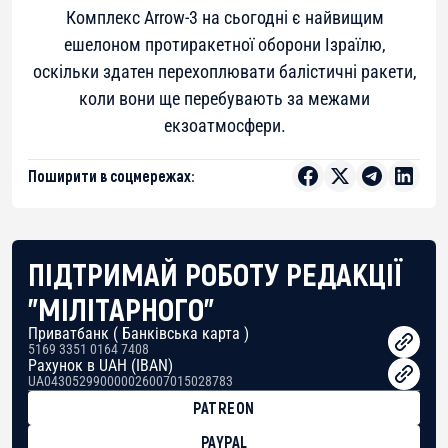
Комплекс Arrow-3 на сьогодні є найвищим
ешелоном протиракетної оборони Ізраїлю,
оскільки здатен перехоплювати балістичні ракети,
коли вони ще перебувають за межами
екзоатмосфери.
Поширити в соцмережах:
ПІДТРИМАЙ РОБОТУ РЕДАКЦІЇ
"МІЛІТАРНОГО"
Приватбанк ( Банківська карта )
5169 3351 0164 7408
Рахунок в UAH (IBAN)
UA043052990000026007015028783
PATREON
PAYPAL