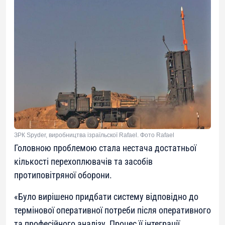
ЗРК Spyder, виробництва ізраїльскої Rafael. Фото Rafael
Головною проблемою стала нестача достатньої
кількості перехоплювачів та засобів
протиповітряної оборони.
«Було вирішено придбати систему відповідно до
термінової оперативної потреби після оперативного
та професійного аналізу. Процес її інтеграції