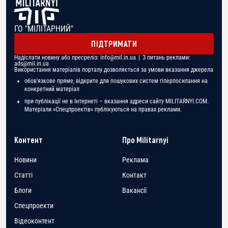
ГО "МІЛІТАРНИЙ"
ПІДТРИМАТИ
Надіслати новину або пресреліз:
info@mil.in.ua
| З питань реклами:
ads@mil.in.ua
Використання матеріалів порталу дозволяється за умови вказання джерела
обов'язкове пряме, відкрите для пошукових систем гіперпосилання на
конкретний матеріал
при публікації не в Інтернеті – вказання адреси сайту MILITARNYI.COM.
Матеріали «Спецпроектів» публікуються на правах реклами.
Контент
Про Militarnyi
Новини
Реклама
Статті
Контакт
Блоги
Вакансії
Спецпроекти
Відеоконтент