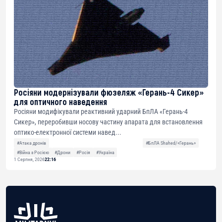
Росіяни модернізували фюзеляж «Герань-4 Сикер»
для оптичного наведення
Росіяни модифікували реактивний ударний БпЛА «Герань-4
Сикер», переробивши носову частину апарата для встановлення
оптико-електронної системи навед...
#Атака дронів
#БпЛА Shahed/«Герань»
#Війна з Росією
#Дрони
#Росія
#Україна
1 Серпня, 2026
22:16