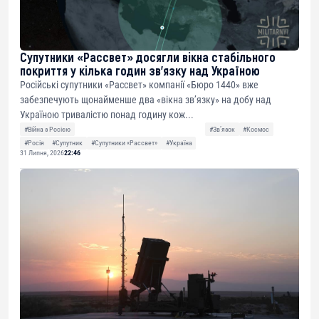
Супутники «Рассвет» досягли вікна стабільного
покриття у кілька годин зв’язку над Україною
Російські супутники «Рассвет» компанії «Бюро 1440» вже
забезпечують щонайменше два «вікна зв’язку» на добу над
Україною тривалістю понад годину кож...
#Війна з Росією
#Звʼязок
#Космос
#Росія
#Супутник
#Супутники «Рассвет»
#Україна
31 Липня, 2026
22:46