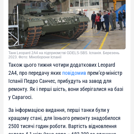
Танк Leopard 2A4 на підприємстві GDELS-SBS. Іспанія. Березень
2023. Фото: Міноборони Іспанії
Також цього тижня чотири додаткових Leopard
2A4, про передачу яких
повідомив
прем’єр-міністр
Іспанії Педро Санчес, прибудуть на завод для
ремонту. Як і перші шість, вони зберігалися на базі
у Сарагосі.
За інформацією видання, перші танки були у
кращому стані, для їхнього ремонту знадобилося
2500 тисячі годин роботи. Вартість відновлення