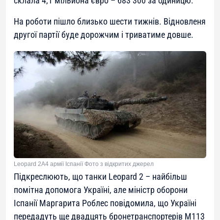
склала 4,1 мільйона євро – 683 300 за одиницю.
На роботи пішло близько шести тижнів. Відновленя
другої партії буде дорожчим і триватиме довше.
Leopard 2A4 армії Іспанії Фото з відкритих джерел
Підкреслюють, що танки Leopard 2 – найбільш
помітна допомога Україні, але міністр оборони
Іспанії Маргарита Роблес повідомила, що Україні
передадуть ще двадцять бронетранспортерів M113