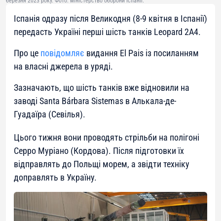
березня 2023 року. Фото: міністерство оборони Іспанії.
Іспанія одразу після Великодня (8-9 квітня в Іспанії)
передасть Україні перші шість танків Leopard 2A4.
Про це
повідомляє
видання El Pais із посиланням
на власні джерела в уряді.
Зазначають, що шість танків вже відновили на
заводі Santa Bárbara Sistemas в Алькала-де-
Гуадаїра (Севілья).
Цього тижня вони проводять стрільби на полігоні
Серро Муріано (Кордова). Після підготовки їх
відправлять до Польщі морем, а звідти техніку
доправлять в Україну.