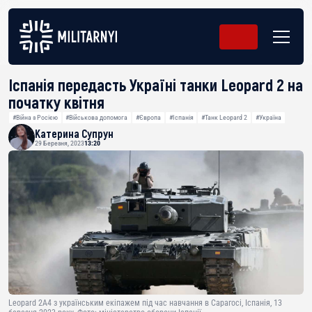
Іспанія передасть Україні танки Leopard 2 на
початку квітня
#Війна з Росією
#Військова допомога
#Європа
#Іспанія
#Танк Leopard 2
#Україна
Катерина Супрун
29 Березня, 2023
13:20
Leopard 2A4 з українським екіпажем під час навчання в Сарагосі, Іспанія, 13