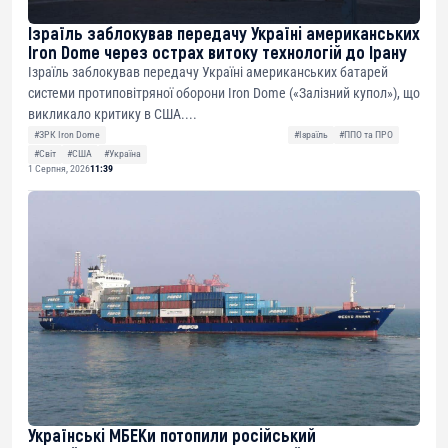
Ізраїль заблокував передачу Україні американських
Iron Dome через острах витоку технологій до Ірану
Ізраїль заблокував передачу Україні американських батарей
системи протиповітряної оборони Iron Dome («Залізний купол»), що
викликало критику в США....
#ЗРК Iron Dome
#Ізраїль
#ППО та ПРО
#Світ
#США
#Україна
1 Серпня, 2026
11:39
Українські МБЕКи потопили російський