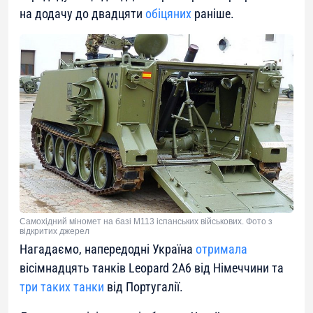
на додачу до двадцяти
обіцяних
раніше.
Самохідний міномет на базі М113 іспанських військових. Фото з
відкритих джерел
Нагадаємо, напередодні Україна
отримала
вісімнадцять танків Leopard 2A6 від Німеччини та
три таких танки
від Португалії.