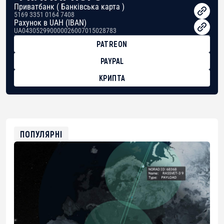
Приватбанк ( Банківська карта )
5169 3351 0164 7408
Рахунок в UAH (IBAN)
UA043052990000026007015028783
PATREON
PAYPAL
КРИПТА
BTC
bc1qg0z99m95fte7kj8faa7h2kvnq92wvc53exe8gm
USDT
0x8676644fA7B6d328310283cAC1065Ae01d97CEe7
ETH
0xfD02863D3289416fcF50975c9DFda13623f97758
ПОПУЛЯРНІ