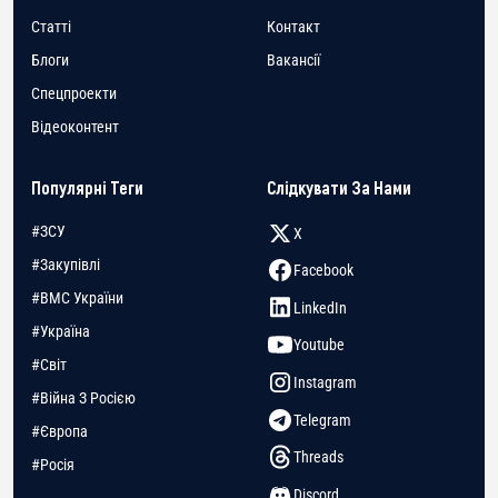
Статті
Контакт
Блоги
Вакансії
Спецпроекти
Відеоконтент
Популярні Теги
Слідкувати За Нами
#ЗСУ
X
#Закупівлі
Facebook
#ВМС України
LinkedIn
#Україна
Youtube
#Світ
Instagram
#Війна З Росією
Telegram
#Європа
Threads
#Росія
Discord