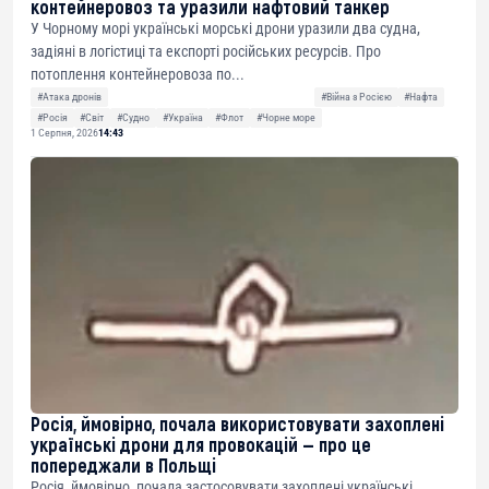
контейнеровоз та уразили нафтовий танкер
У Чорному морі українські морські дрони уразили два судна,
задіяні в логістиці та експорті російських ресурсів. Про
потоплення контейнеровоза по...
#Атака дронів
#Війна з Росією
#Нафта
#Росія
#Світ
#Судно
#Україна
#Флот
#Чорне море
1 Серпня, 2026
14:43
Росія, ймовірно, почала використовувати захоплені
українські дрони для провокацій — про це
попереджали в Польщі
Росія, ймовірно, почала застосовувати захоплені українські