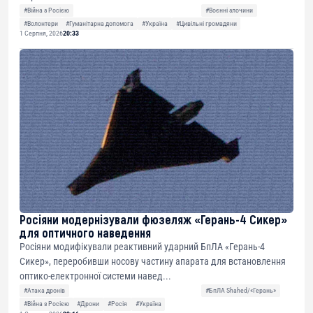
#Війна з Росією
#Воєнні злочини
#Волонтери
#Гуманітарна допомога
#Україна
#Цивільні громадяни
1 Серпня, 2026
20:33
Росіяни модернізували фюзеляж «Герань-4 Сикер»
для оптичного наведення
Росіяни модифікували реактивний ударний БпЛА «Герань-4
Сикер», переробивши носову частину апарата для встановлення
оптико-електронної системи навед...
#Атака дронів
#БпЛА Shahed/«Герань»
#Війна з Росією
#Дрони
#Росія
#Україна