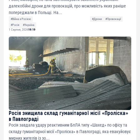
далекобійні дрони для провокацій, про можливість яких раніше
попереджали в Польщі. На...
#Війна з Росією
#Дрони
#Провокації
#Росія
#Україна
1 Серпня, 2026
19:19
Росія знищила склад гуманітарної місії «Проліска»
в Павлограді
Росія завдала удару реактивним БпЛА типу «Шахед» по офісу та
складу гуманітарної місії «Проліска» в Павлограді, яка евакуйовує
мирних жителів із зо...