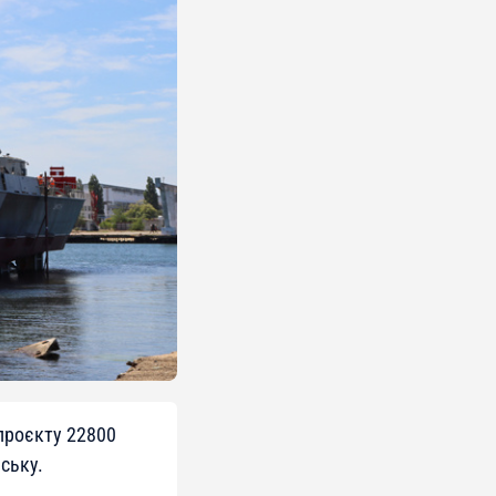
проєкту 22800
йську.