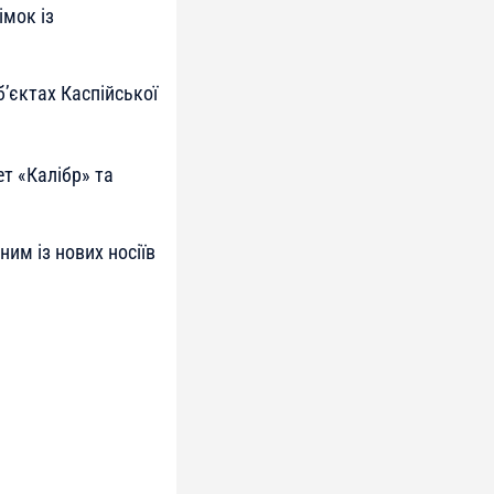
імок із
б’єктах Каспійської
ет «Калібр» та
ним із нових носіїв