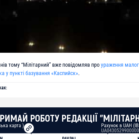
днів тому “Мілітарний” вже повідомляв про
ураження малог
ка у пункті базування «Каспийск»
.
ах:
РИМАЙ РОБОТУ РЕДАКЦІЇ "МІЛІТАР
ька карта )
Рахунок в UAH (I
UA0430529900000
ON
PAYPAL