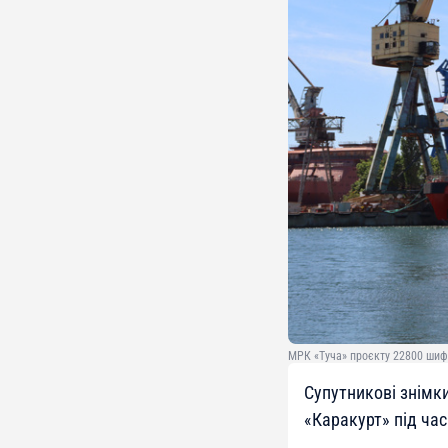
МРК «Туча» проєкту 22800 шифр
Супутникові знімк
«Каракурт» під час