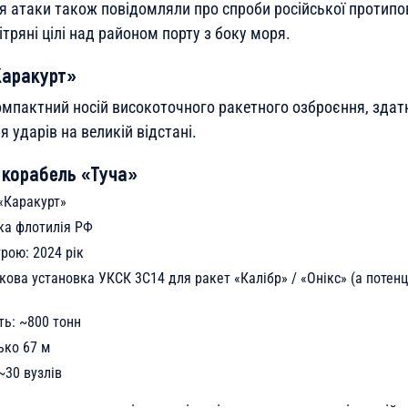
ля атаки також повідомляли про спроби російської протипо
ітряні цілі над районом порту з боку моря.
Каракурт»
мпактний носій високоточного ракетного озброєння, здат
я ударів на великій відстані.
 корабель «Туча»
«Каракурт»
ка флотилія РФ
рою: 2024 рік
кова установка УКСК 3С14 для ракет «Калібр» / «Онікс» (а потенц
ь: ~800 тонн
ько 67 м
~30 вузлів