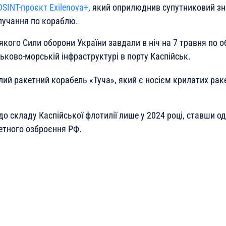
OSINT-проєкт Exilenova+
, який оприлюднив супутниковий зн
лучання по кораблю.
якого Сили оборони України завдали в ніч на 7 травня по о
ськово-морській інфраструктурі в порту Каспійськ.
лий ракетний корабель «Туча», який є носієм крилатих рак
о складу Каспійської флотилії лише у 2024 році, ставши од
етного озброєння РФ.