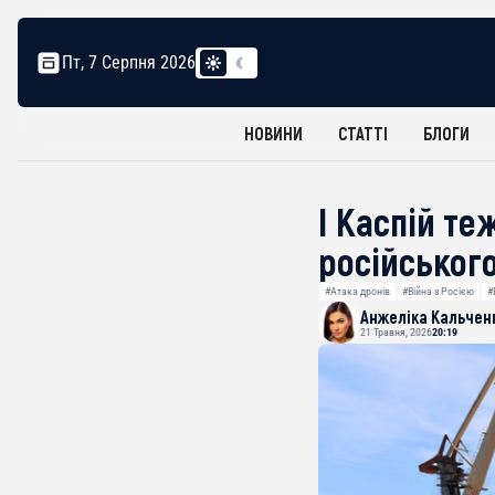
Пт, 7 Серпня 2026
НОВИНИ
СТАТТІ
БЛОГИ
І Каспій те
російського
#Атака дронів
#Війна з Росією
#
Анжеліка Кальчен
21 Травня, 2026
20:19