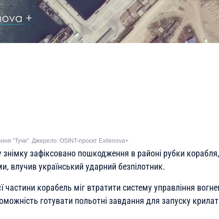
ння “Тучи”. Джерело: OSINT-проєкт Exilenova+
знімку зафіксовано пошкодження в районі рубки корабля,
и, влучив український ударний безпілотник.
єї частини корабель міг втратити систему управління вогне
оможність готувати польотні завдання для запуску крилат