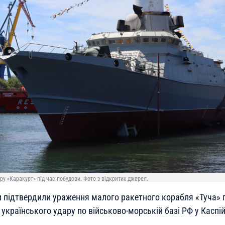
у «Каракурт» під час побудови. Фото з відкритих джерел.
и підтвердили ураження малого ракетного корабля «Туча» 
 українського удару по військово-морській базі РФ у Каспі