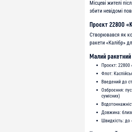
Місцеві жителі піс
збити невідомі пов
Проєкт 22800 «
Створювався як ко
ракети «Калібр» дл
Малий ракетний
Проєкт: 22800 
Флот: Каспійсь
Введений до ст
Озброєння: пус
сумісних)
Водотоннажніст
Довжина: близ
Швидкість: до 