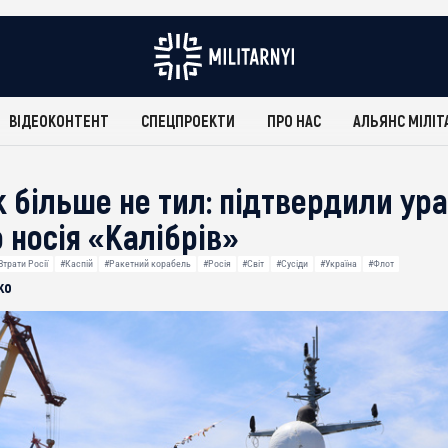
ВІДЕОКОНТЕНТ
СПЕЦПРОЕКТИ
ПРО НАС
АЛЬЯНС МІЛІТ
ж більше не тил: підтвердили ур
 носія «Калібрів»
Втрати Росії
#Каспій
#Ракетний корабель
#Росія
#Світ
#Сусіди
#Україна
#Флот
ко