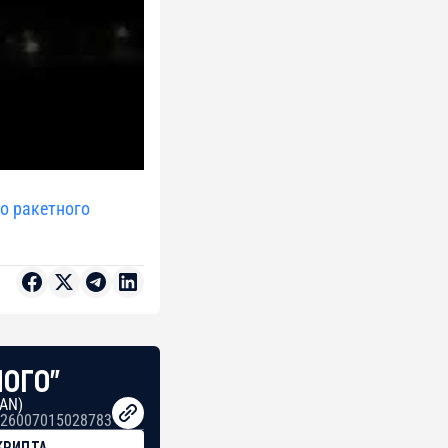
о ракетного
НОГО"
BAN)
26007015028783
КРИПТА