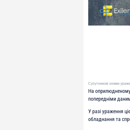
Супутникові знімки ураже
На оприлюдненому 
попередніми даним
У разі ураження ці
обладнання та спр