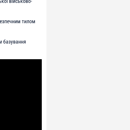
кої військово-
безпечним тилом
ом базування