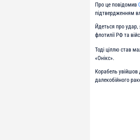
Про це повідомив
підтвердженням в
Йдеться про удар, 
флотилії РФ та вій
Тоді ціллю став ма
«Онікс».
Корабель увійшов д
далекобійного рак