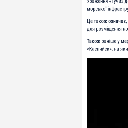
Ураження «Тучи» де
морської інфрастр
Це також означає,
для розміщення нос
Також раніше у ме
«Каспийск», на яки