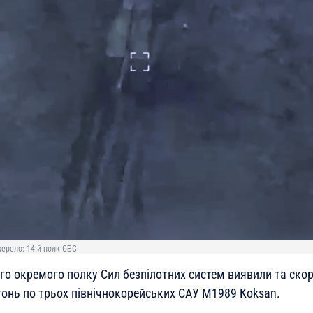
жерело: 14-й полк СБС.
-го окремого полку Сил безпілотних систем виявили та ско
гонь по трьох північнокорейських САУ M1989 Koksan.