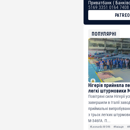
Приватбанк ( Банківс
5169 3351 0164 7408
PATRE
BTC
bc1qg0z99m95fte7kj
USDT
ПОПУЛЯРНІ
0x8676644fA7B6d32
ETH
0xfD02863D3289416f
Нігерія прийняла п
легкі штурмовики 
Повітряні сили Нігерії у
завершили в Італії заво
приймальні випробуванн
з трьох легких штурмови
M-346FA. П...
#Leonardo M-346
#Авіація
#