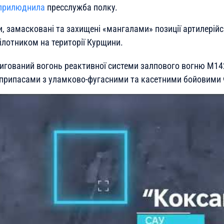
прилюднила
пресслужба полку.
, замасковані та захищені «мангалами» позиції артилерій
ілотником на території Курщини.
игований вогонь реактивної системи залпового вогню M14
припасами з уламково-фугасними та касетними бойовими