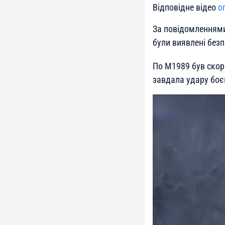
Відповідне відео
о
За повідомленнями
були виявлені безп
По M1989 був скор
завдала удару боє