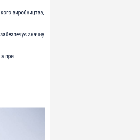
ького виробництва,
 забезпечує значну
 а при