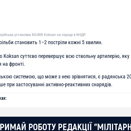
ерійська установка М1989 Koksan на параді в КНДР.
ільби становить 1–2 постріли кожні 5 хвилин.
ю Koksan суттєво перевершує всю ствольну артилерію, яку 
 на фронті.
ькою системою, що може з нею зрівнятися, є радянська 2
ише при застосуванні активно-реактивних снарядів.
ах:
РИМАЙ РОБОТУ РЕДАКЦІЇ "МІЛІТАР