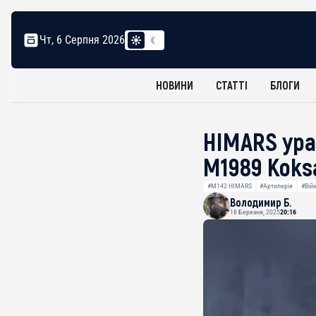
Чт, 6 Серпня 2026
НОВИНИ
СТАТТІ
БЛОГИ
HIMARS ура
M1989 Koks
#M142 HIMARS
#Артилерія
#Вій
Володимир Б.
18 Березня, 2025
20:16