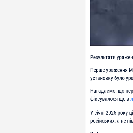
Результати уражен
Перше ураження М1
установку було ур
Нагадаємо, що пер
фіксувалося ще в
л
У січні 2025 року 
російських, а не п