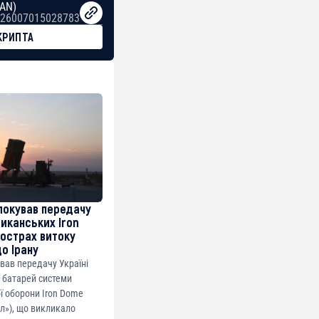
BAN)
26007015028783
КРИПТА
локував передачу
риканських Iron
острах витоку
до Ірану
ував передачу Україні
 батарей системи
ї оборони Iron Dome
ол»), що викликало