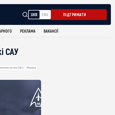
UKR
ENG
ПІДТРИМАТИ
АРНОГО
РЕКЛАМА
ВАКАНСІЇ
і САУ
пілотних систем (СБС)
#Україна