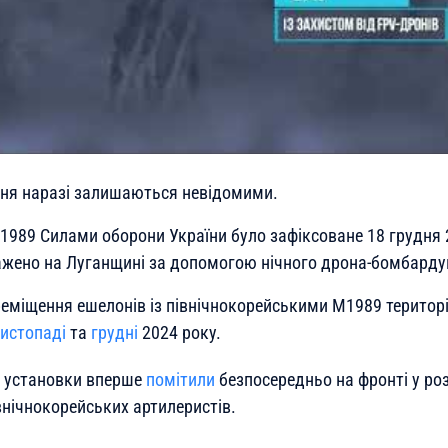
ня наразі залишаються невідомими.
989 Силами оборони України було зафіксоване 18 грудня 2
ажено на Луганщині за допомогою нічного дрона-бомбарду
еміщення ешелонів із північнокорейськими М1989 територі
истопаді
та
грудні
2024 року.
ці установки вперше
помітили
безпосередньо на фронті у ро
івнічнокорейських артилеристів.