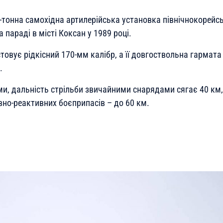
-тонна самохідна артилерійська установка північнокорейс
 параді в місті Коксан у 1989 році.
овує рідкісний 170-мм калібр, а її довгоствольна гармата
.
и, дальність стрільби звичайними снарядами сягає 40 км,
вно-реактивних боєприпасів – до 60 км.