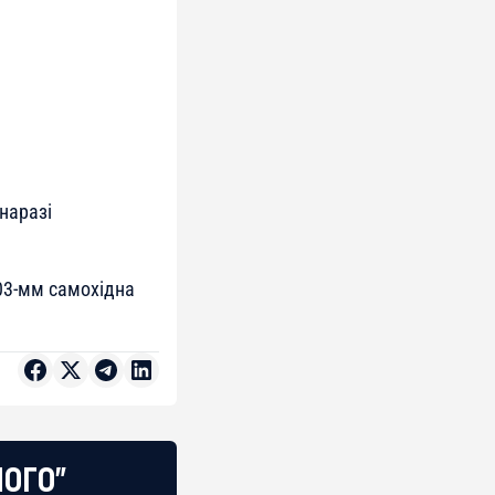
наразі
03-мм самохідна
НОГО"