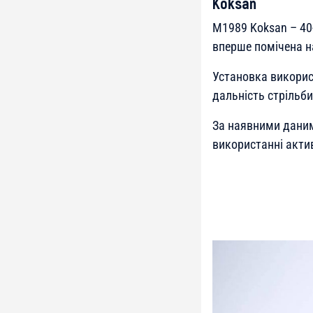
Koksan
M1989 Koksan – 40
вперше помічена на
Установка використ
дальність стрільби
За наявними даним
використанні акти