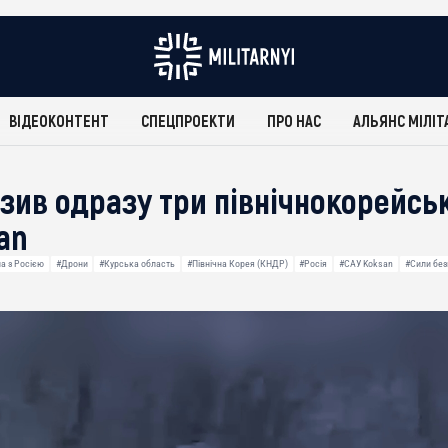
ВІДЕОКОНТЕНТ
СПЕЦПРОЕКТИ
ПРО НАС
АЛЬЯНС МІЛІТ
зив одразу три північнокорейськ
an
на з Росією
#Дрони
#Курська область
#Північна Корея (КНДР)
#Росія
#САУ Koksan
#Сили без