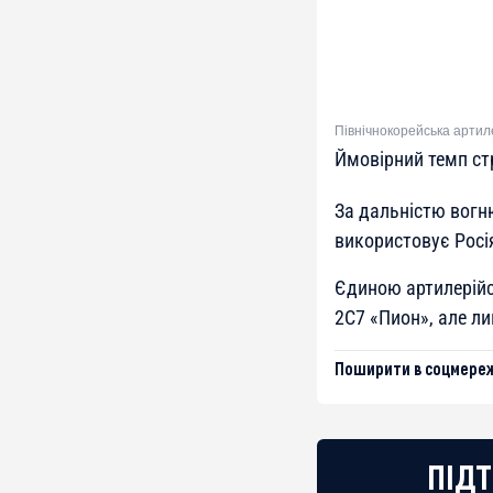
Північнокорейська артил
Ймовірний темп стр
За дальністю вогн
використовує Росія
Єдиною артилерійс
2С7 «Пион», але л
Поширити в соцмереж
ПІДТ