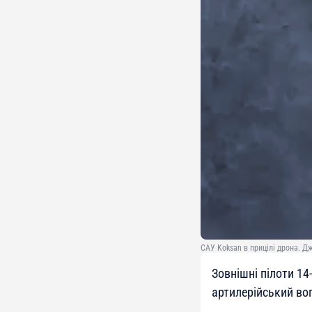
САУ Koksan в прицілі дрона. Д
Зовнішні пілоти 14
артилерійський во