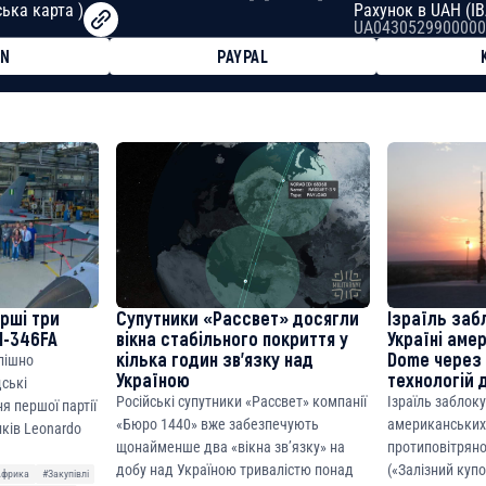
ька карта )
Рахунок в UAH (I
UA0430529900000
ON
PAYPAL
8faa7h2kvnq92wvc53exe8gm
8310283cAC1065Ae01d97CEe7
cF50975c9DFda13623f97758
ерші три
Супутники «Рассвет» досягли
Ізраїль заб
M-346FA
вікна стабільного покриття у
Україні аме
кілька годин зв’язку над
Dome через 
спішно
Україною
технологій 
дські
Російські супутники «Рассвет» компанії
Ізраїль заблок
я першої партії
«Бюро 1440» вже забезпечують
американських
ків Leonardo
щонайменше два «вікна зв’язку» на
протиповітряно
добу над Україною тривалістю понад
(«Залізний куп
Африка
#Закупівлі