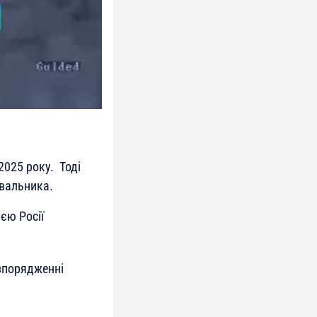
025 року. Тоді
вальника.
єю Росії
зпорядженні