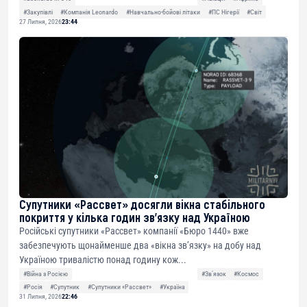
#Закупівлі
#Компанія Leonardo
#Навчально-бойові літаки
#ПС Нігерії
#Світ
27 Липня, 2026
23:44
Супутники «Рассвет» досягли вікна стабільного
покриття у кілька годин зв’язку над Україною
Російські супутники «Рассвет» компанії «Бюро 1440» вже
забезпечують щонайменше два «вікна зв’язку» на добу над
Україною тривалістю понад годину кож...
#Війна з Росією
#Звʼязок
#Космос
#Росія
#Супутник
#Супутники «Рассвет»
#Україна
31 Липня, 2026
22:46