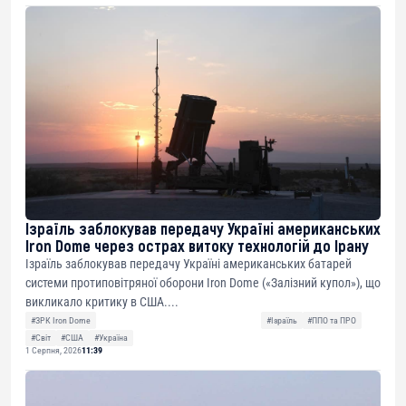
Ізраїль заблокував передачу Україні американських
Iron Dome через острах витоку технологій до Ірану
Ізраїль заблокував передачу Україні американських батарей
системи протиповітряної оборони Iron Dome («Залізний купол»), що
викликало критику в США....
#ЗРК Iron Dome
#Ізраїль
#ППО та ПРО
#Світ
#США
#Україна
1 Серпня, 2026
11:39