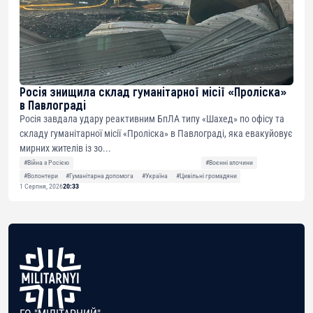
Росія знищила склад гуманітарної місії «Проліска»
в Павлограді
Росія завдала удару реактивним БпЛА типу «Шахед» по офісу та
складу гуманітарної місії «Проліска» в Павлограді, яка евакуйовує
мирних жителів із зо...
#Війна з Росією
#Воєнні злочини
#Волонтери
#Гуманітарна допомога
#Україна
#Цивільні громадяни
1 Серпня, 2026
20:33