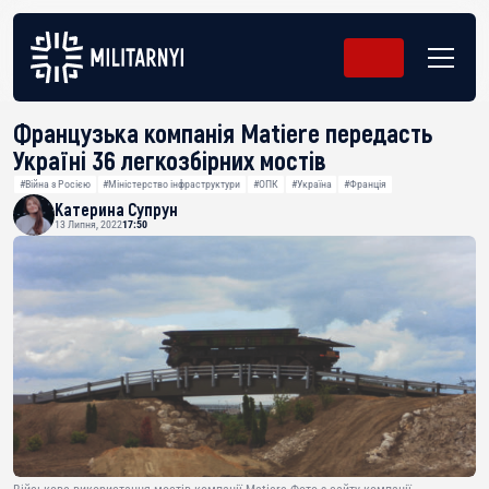
Французька компанія Matiere передасть
Україні 36 легкозбірних мостів
#Війна з Росією
#Міністерство інфраструктури
#ОПК
#Україна
#Франція
Катерина Супрун
13 Липня, 2022
17:50