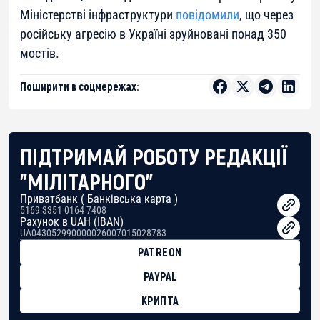
Міністерстві інфраструктури
повідомили
, що через
російську агресію в Україні зруйновані понад 350
мостів.
Поширити в соцмережах:
ПІДТРИМАЙ РОБОТУ РЕДАКЦІЇ
"МІЛІТАРНОГО"
Приватбанк ( Банківська карта )
5169 3351 0164 7408
Рахунок в UAH (IBAN)
UA043052990000026007015028783
PATREON
PAYPAL
КРИПТА
BTC