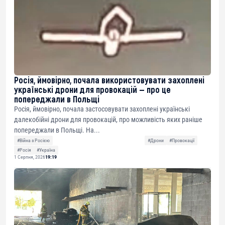
Росія, ймовірно, почала використовувати захоплені
українські дрони для провокацій — про це
попереджали в Польщі
Росія, ймовірно, почала застосовувати захоплені українські
далекобійні дрони для провокацій, про можливість яких раніше
попереджали в Польщі. На...
#Війна з Росією
#Дрони
#Провокації
#Росія
#Україна
1 Серпня, 2026
19:19