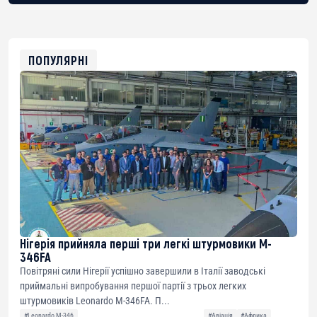
bc1qg0z99m95fte7kj8faa7h2kvnq92wvc53exe8gm
USDT
0x8676644fA7B6d328310283cAC1065Ae01d97CEe7
ETH
0xfD02863D3289416fcF50975c9DFda13623f97758
ПОПУЛЯРНІ
Нігерія прийняла перші три легкі штурмовики M-
346FA
Повітряні сили Нігерії успішно завершили в Італії заводські
приймальні випробування першої партії з трьох легких
штурмовиків Leonardo M-346FA. П...
#Leonardo M-346
#Авіація
#Африка