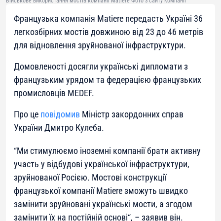
Військове використання мостів компанії Matiere Фото з сайту компанії
Французька компанія Matiere передасть Україні 36
легкозбірних мостів довжиною від 23 до 46 метрів
для відновлення зруйнованої інфраструктури.
Домовленості досягли українські дипломати з
французьким урядом та федерацією французьких
промисловців MEDEF.
Про це
повідомив
Міністр закордонних справ
України Дмитро Кулеба.
“
Ми стимулюємо іноземні компанії брати активну
участь у відбудові української інфраструктури,
зруйнованої Росією. Мостові конструкції
французької компанії Matiere зможуть швидко
замінити зруйновані українські мости, а згодом
замінити їх на постійній основі
“, – заявив він.