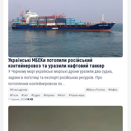
Українські МБЕКи потопили російський
контейнеровоз та уразили нафтовий танкер
У Чорному морі українські морські дрони уразили два судна,
задіяні в логістиці та експорті російських ресурсів. Про
потоплення контейнеровоза по...
#Атака дронів
#Війна з Росією
#Нафта
#Росія
#Світ
#Судно
#Україна
#Флот
#Чорне море
1 Серпня, 2026
14:43