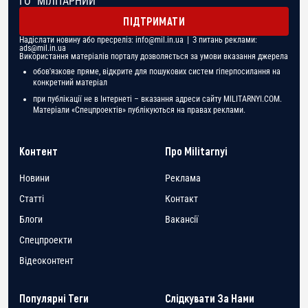
ГО "МІЛІТАРНИЙ"
ПІДТРИМАТИ
Надіслати новину або пресреліз:
info@mil.in.ua
| З питань реклами:
ads@mil.in.ua
Використання матеріалів порталу дозволяється за умови вказання джерела
обов'язкове пряме, відкрите для пошукових систем гіперпосилання на
конкретний матеріал
при публікації не в Інтернеті – вказання адреси сайту MILITARNYI.COM.
Матеріали «Спецпроектів» публікуються на правах реклами.
Контент
Про Militarnyi
Новини
Реклама
Статті
Контакт
Блоги
Вакансії
Спецпроекти
Відеоконтент
Популярні Теги
Слідкувати За Нами