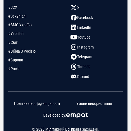
#ЗСУ
X
#Закупівлі
Facebook
#ВМС України
LinkedIn
#Україна
Youtube
#Світ
Instagram
#Війна З Росією
Telegram
#Європа
Threads
#Росія
Discord
Політика конфіденційності
Умови використання
Developed by:
© 2026 Мілітарний Всі права захищені.