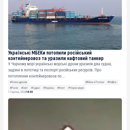
Українські МБЕКи потопили російський
контейнеровоз та уразили нафтовий танкер
У Чорному морі українські морські дрони уразили два судна,
задіяні в логістиці та експорті російських ресурсів. Про
потоплення контейнеровоза по...
#Атака дронів
#Війна з Росією
#Нафта
#Росія
#Світ
#Судно
#Україна
#Флот
#Чорне море
1 Серпня, 2026
14:43