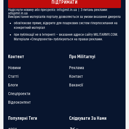
ПІДТРИМАТИ
Надіслати новину або пресреліз:
info@mil.in.ua
| З питань реклами:
ads@mil.in.ua
Використання матеріалів порталу дозволяється за умови вказання джерела
обов'язкове пряме, відкрите для пошукових систем гіперпосилання на
конкретний матеріал
при публікації не в Інтернеті – вказання адреси сайту MILITARNYI.COM.
Матеріали «Спецпроектів» публікуються на правах реклами.
Контент
Про Militarnyi
Новини
Реклама
Статті
Контакт
Блоги
Вакансії
Спецпроекти
Відеоконтент
Популярні Теги
Слідкувати За Нами