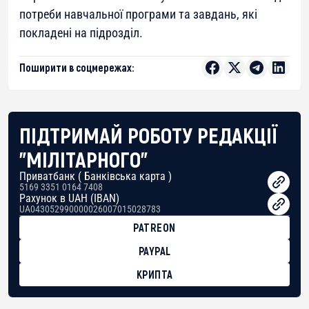
потреби навчальної програми та завдань, які
покладені на підрозділ.
Поширити в соцмережах:
ПІДТРИМАЙ РОБОТУ РЕДАКЦІЇ
"МІЛІТАРНОГО"
Приватбанк ( Банківська карта )
5169 3351 0164 7408
Рахунок в UAH (IBAN)
UA043052990000026007015028783
PATREON
PAYPAL
КРИПТА
BTC
bc1qg0z99m95fte7kj8faa7h2kvnq92wvc53exe8gm