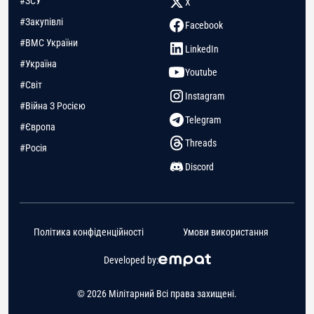
#ЗСУ
X
#Закупівлі
Facebook
#ВМС України
LinkedIn
#Україна
Youtube
#Світ
Instagram
#Війна З Росією
Telegram
#Європа
Threads
#Росія
Discord
Політика конфіденційності
Умови використання
Developed by:
© 2026 Мілітарний Всі права захищені.