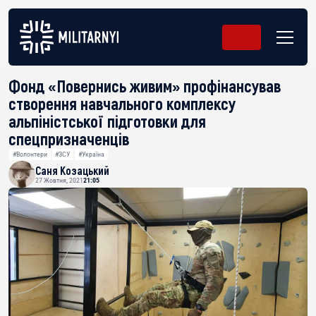
Фонд «Повернись живим» профінансував
створення навчального комплексу
альпіністської підготовки для
спецпризначенців
#Волонтери
#ЗСУ
#Україна
Саня Козацький
27 Жовтня, 2021
21:05