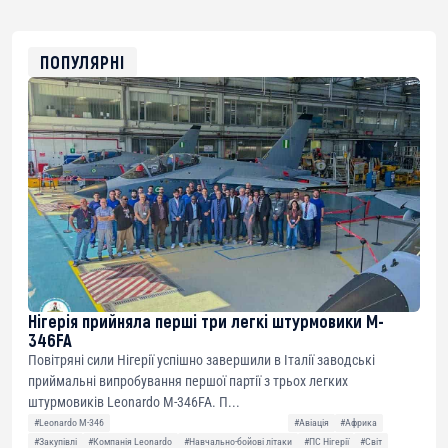
USDT
0x8676644fA7B6d328310283cAC1065Ae01d97CEe7
ETH
0xfD02863D3289416fcF50975c9DFda13623f97758
ПОПУЛЯРНІ
Нігерія прийняла перші три легкі штурмовики M-
346FA
Повітряні сили Нігерії успішно завершили в Італії заводські
приймальні випробування першої партії з трьох легких
штурмовиків Leonardo M-346FA. П...
#Leonardo M-346
#Авіація
#Африка
#Закупівлі
#Компанія Leonardo
#Навчально-бойові літаки
#ПС Нігерії
#Світ