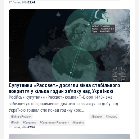
27 Липня, 2026
23:44
Супутники «Рассвет» досягли вікна стабільного
покриття у кілька годин зв’язку над Україною
Російські супутники «Рассвет» компанії «Бюро 1440» вже
забезпечують щонайменше два «вікна зв’язку» на добу над
Україною тривалістю понад годину кож...
#Війна з Росією
#Звʼязок
#Космос
#Росія
#Супутник
#Супутники «Рассвет»
#Україна
31 Липня, 2026
22:46