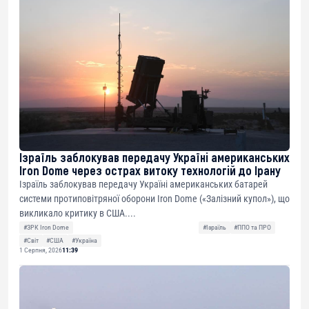
Ізраїль заблокував передачу Україні американських
Iron Dome через острах витоку технологій до Ірану
Ізраїль заблокував передачу Україні американських батарей
системи протиповітряної оборони Iron Dome («Залізний купол»), що
викликало критику в США....
#ЗРК Iron Dome
#Ізраїль
#ППО та ПРО
#Світ
#США
#Україна
1 Серпня, 2026
11:39