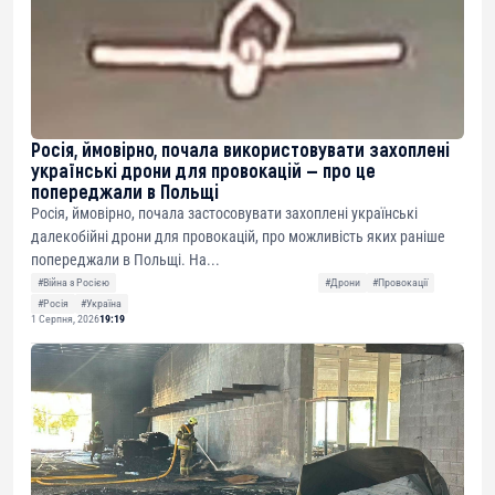
Росія, ймовірно, почала використовувати захоплені
українські дрони для провокацій — про це
попереджали в Польщі
Росія, ймовірно, почала застосовувати захоплені українські
далекобійні дрони для провокацій, про можливість яких раніше
попереджали в Польщі. На...
#Війна з Росією
#Дрони
#Провокації
#Росія
#Україна
1 Серпня, 2026
19:19