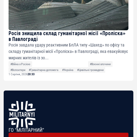
Росія знищила склад гуманітарної місії «Проліска»
в Павлограді
Росія завдала удару реактивним БпЛА типу «Шахед» по офісу та
складу гуманітарної місії «Проліска» в Павлограді, яка евакуйовує
мирних жителів із зо...
#Війна з Росією
#Воєнні злочини
#Волонтери
#Гуманітарна допомога
#Україна
#Цивільні громадяни
1 Серпня, 2026
20:33
ГО "МІЛІТАРНИЙ"