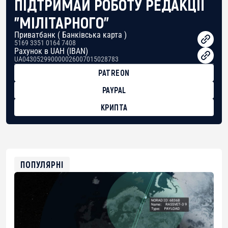
ПІДТРИМАЙ РОБОТУ РЕДАКЦІЇ
"МІЛІТАРНОГО"
Приватбанк ( Банківська карта )
5169 3351 0164 7408
Рахунок в UAH (IBAN)
UA043052990000026007015028783
PATREON
PAYPAL
КРИПТА
BTC
bc1qg0z99m95fte7kj8faa7h2kvnq92wvc53exe8gm
USDT
0x8676644fA7B6d328310283cAC1065Ae01d97CEe7
ETH
0xfD02863D3289416fcF50975c9DFda13623f97758
ПОПУЛЯРНІ