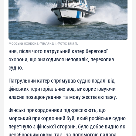
Морська охорона Фінляндії. Фото: raja.fi.
ння, після чого патрульний катер берегової
охорони, що знаходився неподалік, перехопив
судно.
Патрульний катер спрямував судно подалі від
фінських територіальних вод, використовуючи
власне позиціонування та мову жестів екіпажу.
Фінські прикордонники підкреслюють, що
морський прикордонний буй, який російське судно
перетнуло з фінської сторони, було добре видно як
неозброєним оком, так і за допомогою радара.