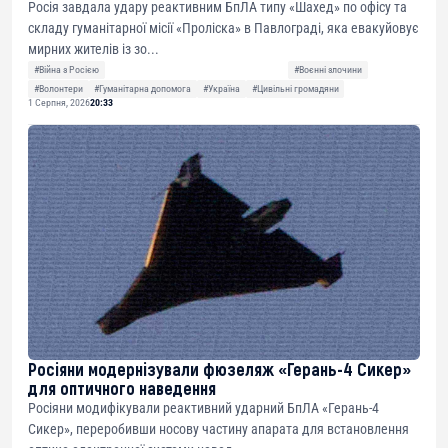
Росія завдала удару реактивним БпЛА типу «Шахед» по офісу та
складу гуманітарної місії «Проліска» в Павлограді, яка евакуйовує
мирних жителів із зо...
#Війна з Росією
#Воєнні злочини
#Волонтери
#Гуманітарна допомога
#Україна
#Цивільні громадяни
1 Серпня, 2026
20:33
Росіяни модернізували фюзеляж «Герань-4 Сикер»
для оптичного наведення
Росіяни модифікували реактивний ударний БпЛА «Герань-4
Сикер», переробивши носову частину апарата для встановлення