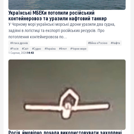
Українські МБЕКи потопили російський
контейнеровоз та уразили нафтовий танкер
У Чорному морі українські морські дрони уразили два судна,
задіяні в логістиці та експорті російських ресурсів. Про
потоплення контейнеровоза по...
#Атака дронів
#Війна з Росією
#Нафта
#Росія
#Світ
#Судно
#Україна
#Флот
#Чорне море
1 Серпня, 2026
14:43
Росія, ймовірно, почала використовувати захоплені