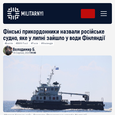
Фінські прикордонники назвали російське
судно, яке у липні зайшло у води Фінляндії
#Балтія
#ВМФ Росії
#Росія
#Фінляндія
Володимир Б.
16 Серпня, 2024
19:00