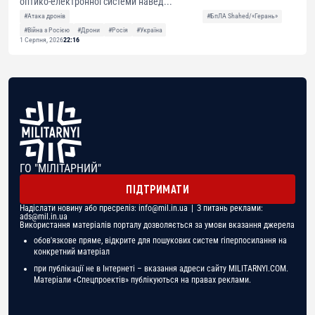
оптико-електронної системи навед...
#Атака дронів
#БпЛА Shahed/«Герань»
#Війна з Росією
#Дрони
#Росія
#Україна
1 Серпня, 2026
22:16
ГО "МІЛІТАРНИЙ"
ПІДТРИМАТИ
Надіслати новину або пресреліз:
info@mil.in.ua
| З питань реклами:
ads@mil.in.ua
Використання матеріалів порталу дозволяється за умови вказання джерела
обов'язкове пряме, відкрите для пошукових систем гіперпосилання на
конкретний матеріал
при публікації не в Інтернеті – вказання адреси сайту MILITARNYI.COM.
Матеріали «Спецпроектів» публікуються на правах реклами.