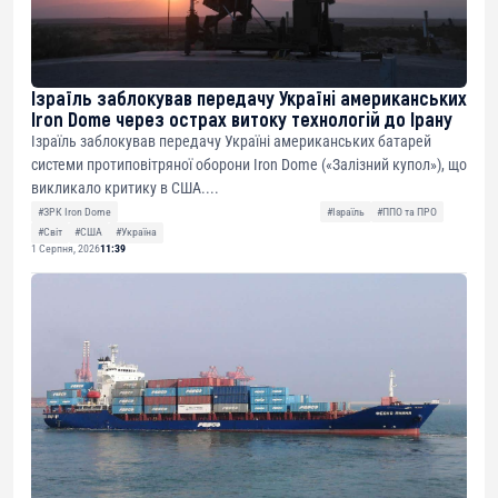
Ізраїль заблокував передачу Україні американських
Iron Dome через острах витоку технологій до Ірану
Ізраїль заблокував передачу Україні американських батарей
системи протиповітряної оборони Iron Dome («Залізний купол»), що
викликало критику в США....
#ЗРК Iron Dome
#Ізраїль
#ППО та ПРО
#Світ
#США
#Україна
1 Серпня, 2026
11:39