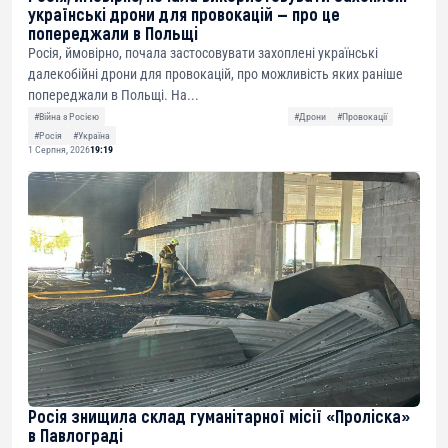
українські дрони для провокацій — про це
попереджали в Польщі
Росія, ймовірно, почала застосовувати захоплені українські
далекобійні дрони для провокацій, про можливість яких раніше
попереджали в Польщі. На...
#Війна з Росією
#Дрони
#Провокації
#Росія
#Україна
1 Серпня, 2026
19:19
Росія знищила склад гуманітарної місії «Проліска»
в Павлограді