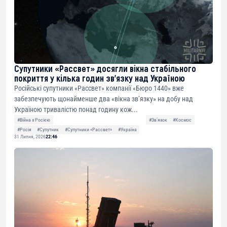
Супутники «Рассвет» досягли вікна стабільного
покриття у кілька годин зв’язку над Україною
Російські супутники «Рассвет» компанії «Бюро 1440» вже
забезпечують щонайменше два «вікна зв’язку» на добу над
Україною тривалістю понад годину кож...
#Війна з Росією
#Звʼязок
#Космос
#Росія
#Супутник
#Супутники «Рассвет»
#Україна
31 Липня, 2026
22:46