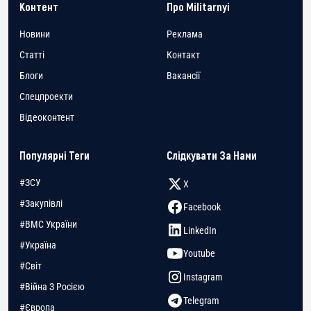
Контент
Про Militarnyi
Новини
Реклама
Статті
Контакт
Блоги
Вакансії
Спецпроекти
Відеоконтент
Популярні Теги
Слідкувати За Нами
#ЗСУ
X
#Закупівлі
Facebook
#ВМС України
LinkedIn
#Україна
Youtube
#Світ
Instagram
#Війна З Росією
Telegram
#Європа