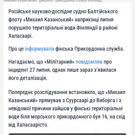
«Михаил Казанський». Джерело: Прикордонна служба Фінляндії.
Російське науково-дослідне судно Балтійського
флоту «Михаил Казанський» наприкінці липня
порушило територіальні води Фінляндії в районі
Хапасаарі.
Про це
інформувала
фінська Прикордонна служба.
Нагадаємо, що «Мілітарний»
повідомляв
про
інцидент 27 липня, однак лише зараз з’явилася
його деталізація.
Попереднє розслідування встановило, що «Михаил
Казанський» прямував з Суурсаарі до Виборга і з
невідомої причини зайшов у фінські територіальні
води біля морського прикордонного буя 16, на схід
від Хапасаарісто.