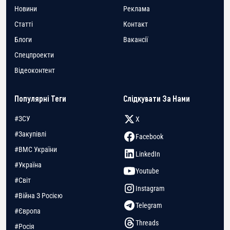
Новини
Реклама
Статті
Контакт
Блоги
Вакансії
Спецпроекти
Відеоконтент
Популярні Теги
Слідкувати За Нами
#ЗСУ
X
#Закупівлі
Facebook
#ВМС України
LinkedIn
#Україна
Youtube
#Світ
Instagram
#Війна З Росією
Telegram
#Європа
Threads
#Росія