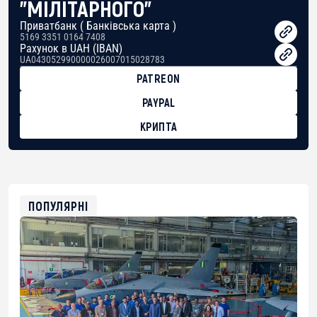
"МІЛІТАРНОГО"
Приватбанк ( Банківська карта )
5169 3351 0164 7408
Рахунок в UAH (IBAN)
UA043052990000026007015028783
PATREON
PAYPAL
КРИПТА
BTC
bc1qg0z99m95fte7kj8faa7h2kvnq92wvc53exe8gm
USDT
0x8676644fA7B6d328310283cAC1065Ae01d97CEe7
ETH
0xfD02863D3289416fcF50975c9DFda13623f97758
ПОПУЛЯРНІ