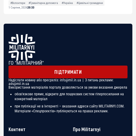
#Волонтери
#Гуманітарна допомога
#Україна
#Цивільні громадяни
1 Серпня, 2026
20:33
ГО "МІЛІТАРНИЙ"
ПІДТРИМАТИ
Надіслати новину або пресреліз:
info@mil.in.ua
| З питань реклами:
ads@mil.in.ua
Використання матеріалів порталу дозволяється за умови вказання джерела
обов'язкове пряме, відкрите для пошукових систем гіперпосилання на
конкретний матеріал
при публікації не в Інтернеті – вказання адреси сайту MILITARNYI.COM.
Матеріали «Спецпроектів» публікуються на правах реклами.
Контент
Про Militarnyi