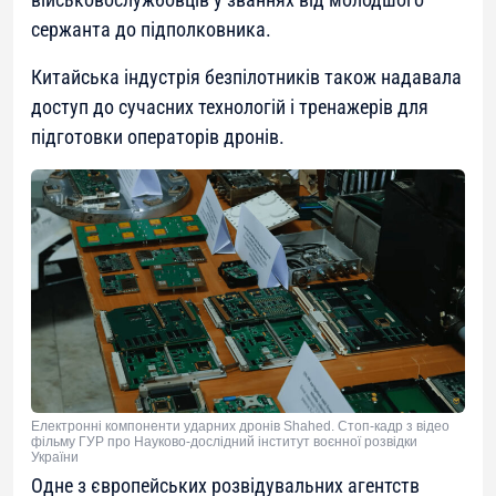
сержанта до підполковника.
Китайська індустрія безпілотників також надавала
доступ до сучасних технологій і тренажерів для
підготовки операторів дронів.
Електронні компоненти ударних дронів Shahed. Стоп-кадр з відео
фільму ГУР про Науково-дослідний інститут воєнної розвідки
України
Одне з європейських розвідувальних агентств