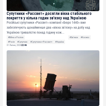
Супутники «Рассвет» досягли вікна стабільного
покриття у кілька годин зв’язку над Україною
Російські супутники «Рассвет» компанії «Бюро 1440» вже
забезпечують щонайменше два «вікна зв’язку» на добу над
Україною тривалістю понад годину кож...
#Війна з Росією
#Звʼязок
#Космос
#Росія
#Супутник
#Супутники «Рассвет»
#Україна
31 Липня, 2026
22:46