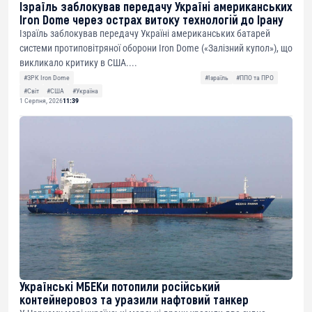
Ізраїль заблокував передачу Україні американських
Iron Dome через острах витоку технологій до Ірану
Ізраїль заблокував передачу Україні американських батарей
системи протиповітряної оборони Iron Dome («Залізний купол»), що
викликало критику в США....
#ЗРК Iron Dome
#Ізраїль
#ППО та ПРО
#Світ
#США
#Україна
1 Серпня, 2026
11:39
Українські МБЕКи потопили російський
контейнеровоз та уразили нафтовий танкер