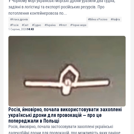
У Чорному морі українські морські дрони уразили два судна,
задіяні в логістиці та експорті російських ресурсів. Про
потоплення контейнеровоза по...
#Атака дронів
#Війна з Росією
#Нафта
#Росія
#Світ
#Судно
#Україна
#Флот
#Чорне море
1 Серпня, 2026
14:43
Росія, ймовірно, почала використовувати захоплені
українські дрони для провокацій — про це
попереджали в Польщі
Росія, ймовірно, почала застосовувати захоплені українські
далекобійні дрони для провокацій, про можливість яких раніше