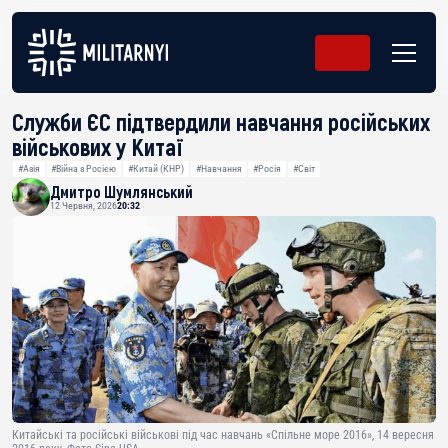
Служби ЄС підтвердили навчання російських
військових у Китаї
#Азія
#Війна з Росією
#Китай (КНР)
#Навчання
#Росія
#Світ
Дмитро Шумлянський
12 Червня, 2026
20:32
Китайські та російські військові під час навчань «Спільне море 2016», 14 вересня