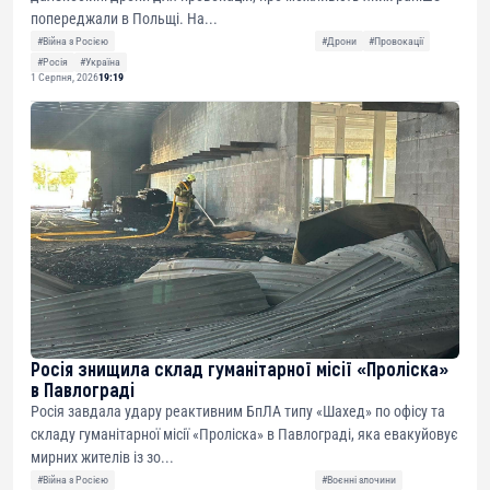
попереджали в Польщі. На...
#Війна з Росією
#Дрони
#Провокації
#Росія
#Україна
1 Серпня, 2026
19:19
Росія знищила склад гуманітарної місії «Проліска»
в Павлограді
Росія завдала удару реактивним БпЛА типу «Шахед» по офісу та
складу гуманітарної місії «Проліска» в Павлограді, яка евакуйовує
мирних жителів із зо...
#Війна з Росією
#Воєнні злочини