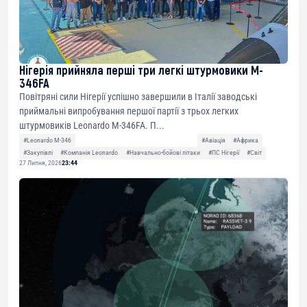
Нігерія прийняла перші три легкі штурмовики M-
346FA
Повітряні сили Нігерії успішно завершили в Італії заводські
приймальні випробування першої партії з трьох легких
штурмовиків Leonardo M-346FA. П...
#Leonardo M-346
#Авіація
#Африка
#Закупівлі
#Компанія Leonardo
#Навчально-бойові літаки
#ПС Нігерії
#Світ
27 Липня, 2026
23:44