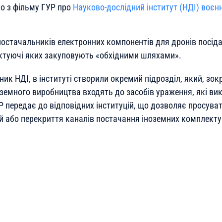
мо з фільму ГУР про
Науково-дослідний інститут (НДІ) воєнн
постачальників електронних компонентів для дронів посіда
ктуючі яких закуповують «обхідними шляхами».
ик НДІ, в інституті створили окремий підрозділ, який, зок
земного виробництва входять до засобів ураження, які вик
 передає до відповідних інституцій, що дозволяє просува
й або перекриття каналів постачання іноземних комплекту