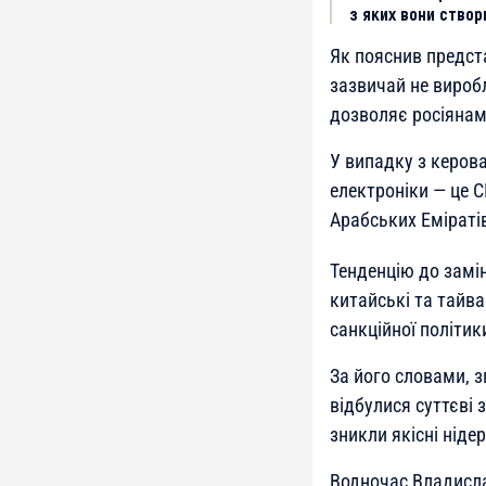
з яких вони створ
Як пояснив предста
зазвичай не виробл
дозволяє росіянам
У випадку з керов
електроніки — це С
Арабських Еміратів
Тенденцію до замі
китайські та тайв
санкційної політи
За його словами, з
відбулися суттєві 
зникли якісні ніде
Водночас Владисла