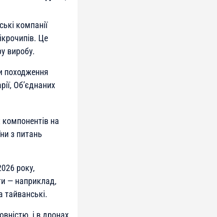
ські компанії
ікрочипів. Це
у виробу.
и походження
рії, Об’єднаних
х компонентів на
ни з питань
2026 року,
ти — наприклад,
а тайванські.
вністю, і в дронах