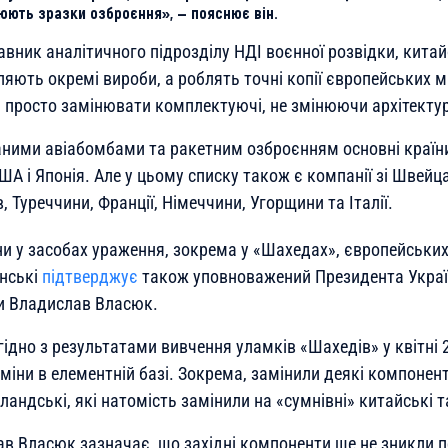
юють зразки озброєння», — пояснює він.
вник аналітичного підрозділу НДІ воєнної розвідки, китай
яють окремі вироби, а роблять точні копії європейських м
 просто замінювати комплектуючі, не змінюючи архітектур
аними авіабомбами та ракетним озброєнням основні країн
ША і Японія. Але у цьому списку також є компанії зі Швейца
, Туреччини, Франції, Німеччини, Угорщини та Італії.
ни у засобах ураження, зокрема у «Шахедах», європейськи
анські
підтверджує
також уповноважений Президента Украї
ки Владислав Власюк.
гідно з результатами вивчення уламків «Шахедів» у квітні 
зміни в елементній базі. Зокрема, замінили деякі компонен
рландські, які натомість замінили на «сумнівні» китайські т
в Власюк зазначає, що західні компоненти ще не зникли по