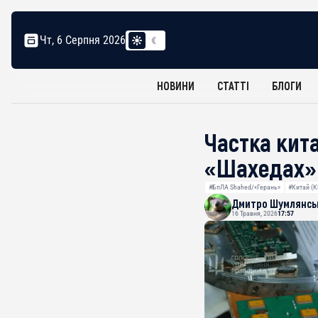
Чт, 6 Серпня 2026
НОВИНИ
СТАТТІ
БЛОГИ
Частка кит
«Шахедах» 
#БпЛА Shahed/«Герань»
#Китай (
Дмитро Шумлянсь
16 Травня, 2026
17:57