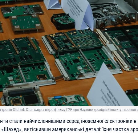
 дронів Shahed. Стоп-кадр з відео фільму ГУР про Науково-дослідний інститут воєнної 
нти стали найчисленнішими серед іноземної електроніки в 
«Шахед», витіснивши американські деталі: їхня частка зро