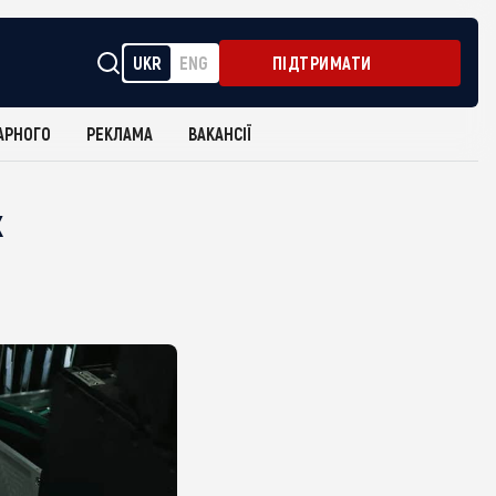
UKR
ENG
ПІДТРИМАТИ
АРНОГО
РЕКЛАМА
ВАКАНСІЇ
х