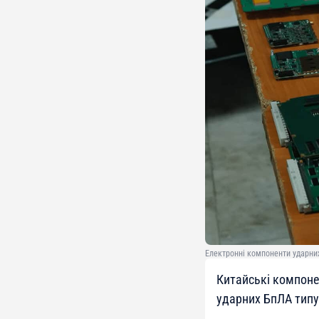
Електронні компоненти ударних
Китайські компоне
ударних БпЛА типу 