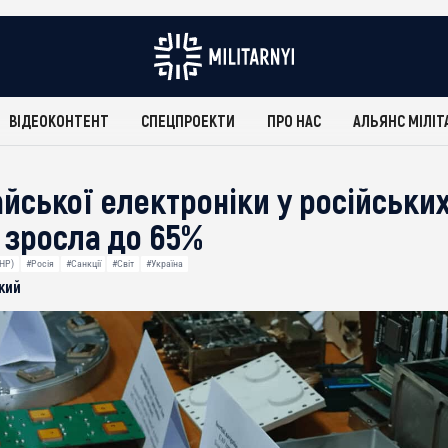
ВІДЕОКОНТЕНТ
СПЕЦПРОЕКТИ
ПРО НАС
АЛЬЯНС МІЛІТ
айської електроніки у російськи
зросла до 65%
КНР)
#Росія
#Санкції
#Світ
#Україна
кий