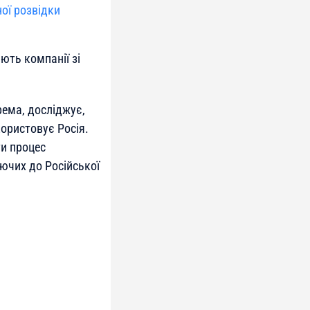
ої розвідки
ють компанії зі
рема, досліджує,
ористовує Росія.
ти процес
ючих до Російської