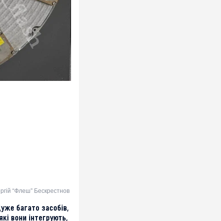
ергій “Флеш” Бескрестнов
Дуже багато засобів,
які вони інтегрують,