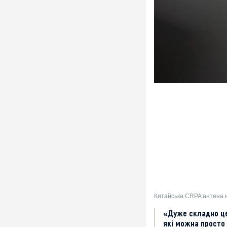
Китайська СRPA антена н
«Дуже складно це 
які можна просто к