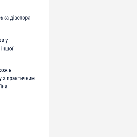
ська діаспора
ки у
 іншої
кож в
ку з практичним
їни.