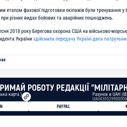
им етапом фахової підготовки екіпажів були тренування у 
 при різних видах бойових та аварійних пошкоджень.
есня 2018 року Берегова охорона США на військово-морські
зидента України
здійснила передачу Україні двох патрульни
ах:
РИМАЙ РОБОТУ РЕДАКЦІЇ "МІЛІТАР
ька карта )
Рахунок в UAH (I
UA0430529900000
ON
PAYPAL
8faa7h2kvnq92wvc53exe8gm
8310283cAC1065Ae01d97CEe7