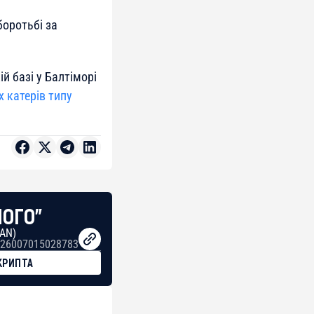
боротьбі за
й базі у Балтіморі
х катерів типу
НОГО"
BAN)
26007015028783
КРИПТА