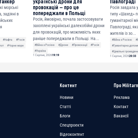
танкер
українські дрони для
Павлограді
провокацій — про це
кі морські
Росія завдала
попереджали в Польщі
, задіяні в
типу «Шахед» п
Росія, ймовірно, почала застосовувати
сійських
гуманітарної мі
захоплені українські далекобійні дрони
ня
Павлограді, як
для провокацій, про можливість яких
жителів із зо...
раніше попереджали в Польщі. На...
#Нафта
#Росія
#Війна з Росією
#
#Війна з Росією
#Дрони
#Провокації
#Росія
лот
#Чорне море
#Гуманітарна допом
#Україна
#Цивільні громадян
1 Серпня, 2026
19:19
1 Серпня, 2026
20:33
Контент
Про Militarn
Новини
Реклама
Статті
Контакт
Блоги
Вакансії
Спецпроекти
a
Відеоконтент