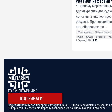
уразили нафтовий 
У Чорному морі українсь
дрони уразили два судна
логістиці та експорті ро
ресурсів. Про потоплен
контейнеровоза по...
#Атака дронів
#Війна з Росією
#Світ
#Судно
#Україна
#Ф
1 Серпня, 2026
14:43
ГО "МІЛІТАРНИЙ"
ПІДТРИМАТИ
Надіслати новину або пресреліз:
info@mil.in.ua
| З питань реклами:
ads@mil.in.u
Використання матеріалів порталу дозволяється за умови вказання джерела