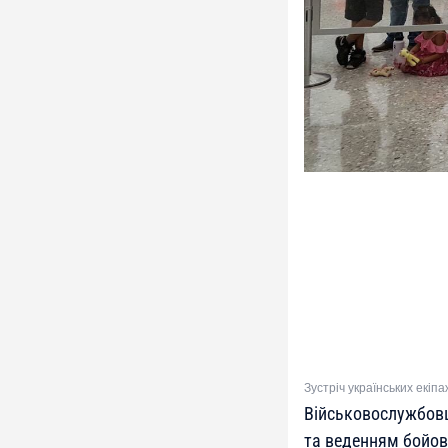
Зустріч українських екіп
Військовослужбовц
та веденням бойови