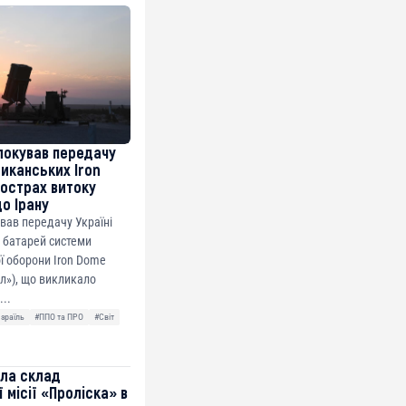
локував передачу
риканських Iron
острах витоку
до Ірану
ував передачу Україні
 батарей системи
ї оборони Iron Dome
ол»), що викликало
...
Ізраїль
#ППО та ПРО
#Світ
ила склад
 місії «Проліска» в