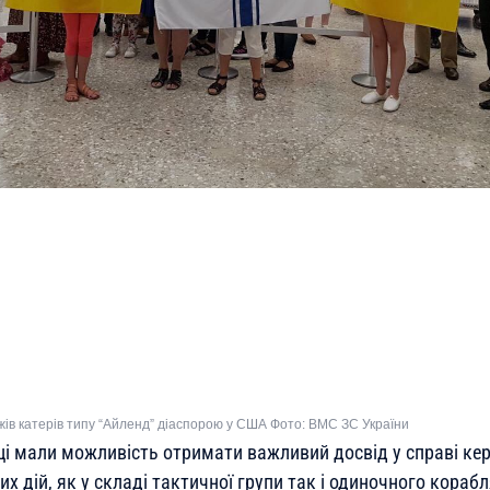
ажів катерів типу “Айленд” діаспорою у США Фото: ВМС ЗС України
і мали можливість отримати важливий досвід у справі ке
х дій, як у складі тактичної групи так і одиночного корабл