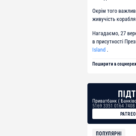
Окрім того важлив
живучість корабля
Нагадаємо, 27 вер
в присутності Пре
Island
.
Поширити в соцмереж
ПІДТ
Приватбанк ( Банківс
5169 3351 0164 7408
PATRE
BTC
bc1qg0z99m95fte7kj
USDT
ПОПУЛЯРНІ
0x8676644fA7B6d32