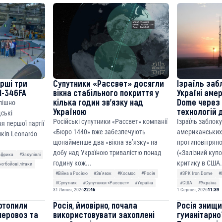
cF50975c9DFda13623f97758
ерші три
Супутники «Рассвет» досягли
Ізраїль заб
M-346FA
вікна стабільного покриття у
Україні аме
кілька годин зв’язку над
Dome через 
спішно
Україною
технологій 
дські
Російські супутники «Рассвет» компанії
Ізраїль заблок
я першої партії
«Бюро 1440» вже забезпечують
американських
ків Leonardo
щонайменше два «вікна зв’язку» на
протиповітряно
добу над Україною тривалістю понад
(«Залізний куп
Африка
#Закупівлі
годину кож...
критику в США.
о-бойові літаки
#Війна з Росією
#Звʼязок
#Космос
#Росія
#ЗРК Iron Dome
#
#Супутник
#Супутники «Рассвет»
#Україна
#США
#Україна
31 Липня, 2026
22:46
1 Серпня, 2026
11:39
отопили
Росія, ймовірно, почала
Росія знищ
неровоз та
використовувати захоплені
гуманітарної