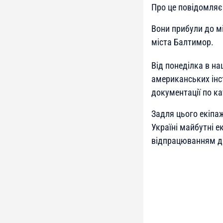
Про це повідомляє
Вони прибули до м
міста Балтимор.
Від понеділка в н
американських інст
документації по к
Задля цього екіпаж
Україні майбутні 
відпрацюванням ді