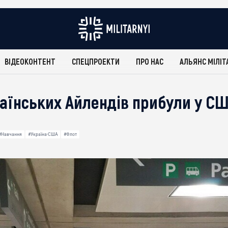
ВІДЕОКОНТЕНТ
СПЕЦПРОЕКТИ
ПРО НАС
АЛЬЯНС МІЛІТ
раїнських Айлендів прибули у СШ
#Навчання
#Україна-США
#Флот