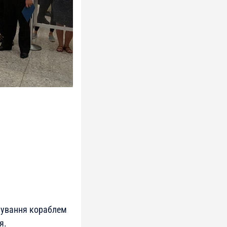
рування кораблем
я.