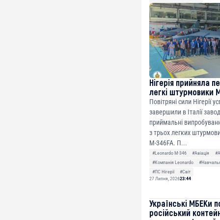
ETH
0xfD02863D3289416f
Нігерія прийняла п
легкі штурмовики 
Повітряні сили Нігерії у
завершили в Італії заво
приймальні випробуванн
з трьох легких штурмови
M-346FA. П...
#Leonardo M-346
#Авіація
#
#Компанія Leonardo
#Навчальн
#ПС Нігерії
#Світ
27 Липня, 2026
23:44
Українські МБЕКи п
російський контей