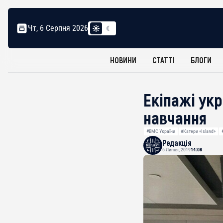
Чт, 6 Серпня 2026
НОВИНИ
СТАТТІ
БЛОГИ
Екіпажі ук
навчання
#ВМС України
#Катери «Island»
Редакція
6 Липня, 2019
14:08