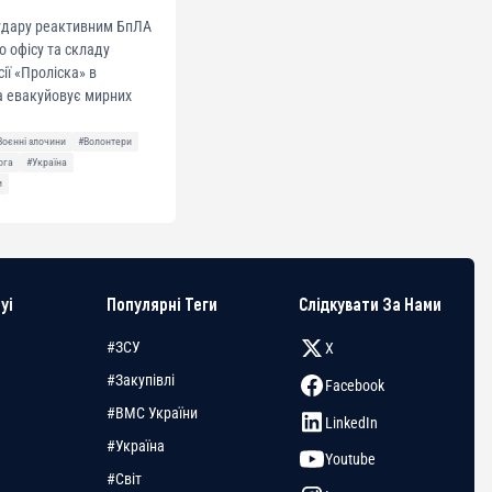
 удару реактивним БпЛА
о офісу та складу
сії «Проліска» в
а евакуйовує мирних
Воєнні злочини
#Волонтери
ога
#Україна
и
yi
Популярні Теги
Слідкувати За Нами
#ЗСУ
X
#Закупівлі
Facebook
#ВМС України
LinkedIn
#Україна
Youtube
#Світ