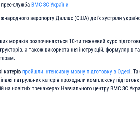
 прес-служба
ВМС ЗС України
іжнародного аеропорту Даллас (США) де їх зустріли україн
аших моряків розпочинається 10-ти тижневий курс підготов
рукторів, а також використання інструкцій, формулярів та
атерам.
і катерів
пройшли інтенсивну мовну підготовку в Одесі
. Та
екіпажі патрульних катерів проходили комплексну підготов
й на новітніх тренажерах Навчального центру ВМС ЗС Укра