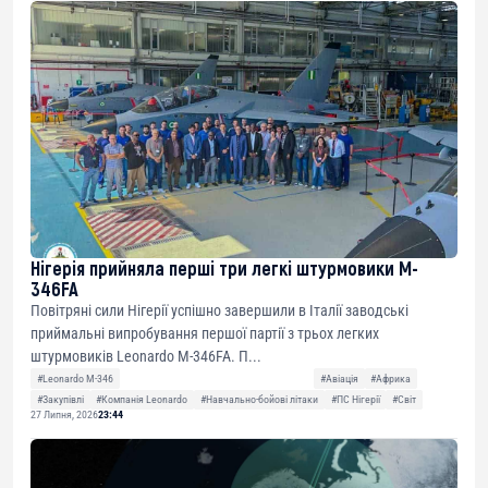
Нігерія прийняла перші три легкі штурмовики M-
346FA
Повітряні сили Нігерії успішно завершили в Італії заводські
приймальні випробування першої партії з трьох легких
штурмовиків Leonardo M-346FA. П...
#Leonardo M-346
#Авіація
#Африка
#Закупівлі
#Компанія Leonardo
#Навчально-бойові літаки
#ПС Нігерії
#Світ
27 Липня, 2026
23:44