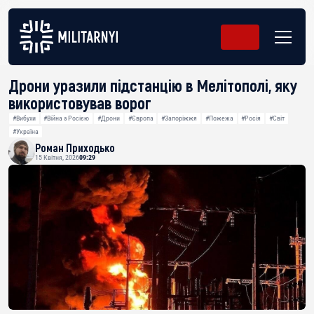
Дрони уразили підстанцію в Мелітополі, яку
використовував ворог
#Вибухи
#Війна з Росією
#Дрони
#Європа
#Запоріжжя
#Пожежа
#Росія
#Світ
#Україна
Роман Приходько
15 Квітня, 2026
09:29