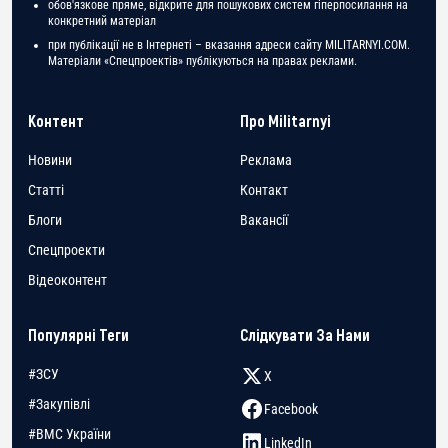
обов'язкове пряме, відкрите для пошукових систем гіперпосилання на
конкретний матеріал
при публікації не в Інтернеті – вказання адреси сайту MILITARNYI.COM.
Матеріали «Спецпроектів» публікуються на правах реклами.
Контент
Про Militarnyi
Новини
Реклама
Статті
Контакт
Блоги
Вакансії
Спецпроекти
Відеоконтент
Популярні Теги
Слідкувати За Нами
#ЗСУ
X
#Закупівлі
Facebook
#ВМС України
LinkedIn