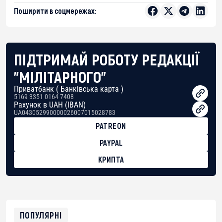
Поширити в соцмережах:
ПІДТРИМАЙ РОБОТУ РЕДАКЦІЇ
"МІЛІТАРНОГО"
Приватбанк ( Банківська карта )
5169 3351 0164 7408
Рахунок в UAH (IBAN)
UA043052990000026007015028783
PATREON
PAYPAL
КРИПТА
BTC
bc1qg0z99m95fte7kj8faa7h2kvnq92wvc53exe8gm
USDT
0x8676644fA7B6d328310283cAC1065Ae01d97CEe7
ETH
0xfD02863D3289416fcF50975c9DFda13623f97758
ПОПУЛЯРНІ