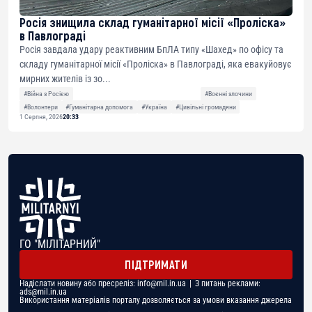
Росія знищила склад гуманітарної місії «Проліска»
в Павлограді
Росія завдала удару реактивним БпЛА типу «Шахед» по офісу та
складу гуманітарної місії «Проліска» в Павлограді, яка евакуйовує
мирних жителів із зо...
#Війна з Росією
#Воєнні злочини
#Волонтери
#Гуманітарна допомога
#Україна
#Цивільні громадяни
1 Серпня, 2026
20:33
ГО "МІЛІТАРНИЙ"
ПІДТРИМАТИ
Надіслати новину або пресреліз:
info@mil.in.ua
| З питань реклами:
ads@mil.in.ua
Використання матеріалів порталу дозволяється за умови вказання джерела