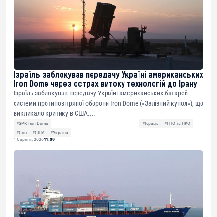
Ізраїль заблокував передачу Україні американських
Iron Dome через острах витоку технологій до Ірану
Ізраїль заблокував передачу Україні американських батарей
системи протиповітряної оборони Iron Dome («Залізний купол»), що
викликало критику в США....
#ЗРК Iron Dome
#Ізраїль
#ППО та ПРО
#Світ
#США
#Україна
1 Серпня, 2026
11:39