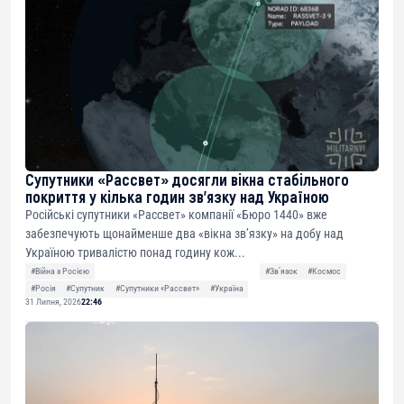
Супутники «Рассвет» досягли вікна стабільного
покриття у кілька годин зв’язку над Україною
Російські супутники «Рассвет» компанії «Бюро 1440» вже
забезпечують щонайменше два «вікна зв’язку» на добу над
Україною тривалістю понад годину кож...
#Війна з Росією
#Звʼязок
#Космос
#Росія
#Супутник
#Супутники «Рассвет»
#Україна
31 Липня, 2026
22:46