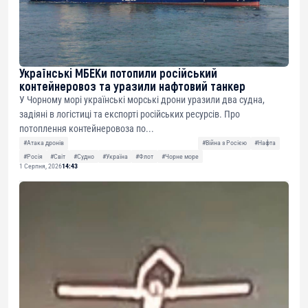
Українські МБЕКи потопили російський
контейнеровоз та уразили нафтовий танкер
У Чорному морі українські морські дрони уразили два судна,
задіяні в логістиці та експорті російських ресурсів. Про
потоплення контейнеровоза по...
#Атака дронів
#Війна з Росією
#Нафта
#Росія
#Світ
#Судно
#Україна
#Флот
#Чорне море
1 Серпня, 2026
14:43