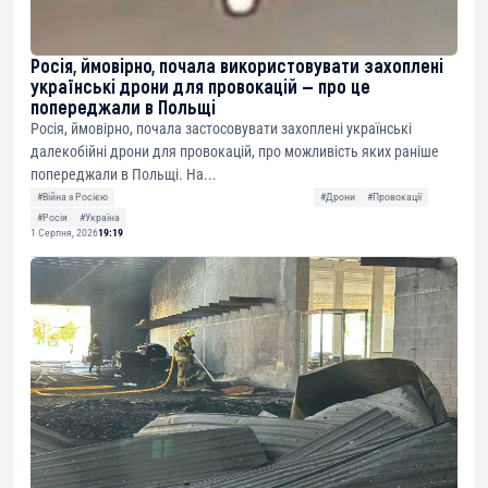
Росія, ймовірно, почала використовувати захоплені
українські дрони для провокацій — про це
попереджали в Польщі
Росія, ймовірно, почала застосовувати захоплені українські
далекобійні дрони для провокацій, про можливість яких раніше
попереджали в Польщі. На...
#Війна з Росією
#Дрони
#Провокації
#Росія
#Україна
1 Серпня, 2026
19:19