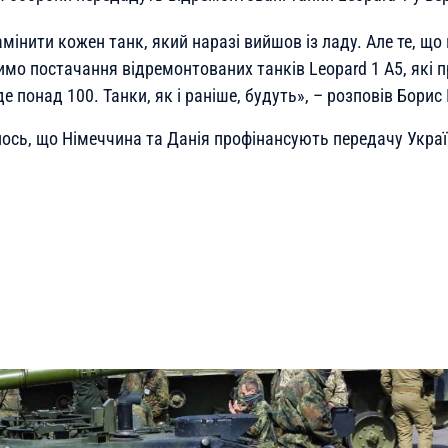
інити кожен танк, який наразі вийшов із ладу. Але те, що
мо постачання відремонтованих танків Leopard 1 A5, які п
де понад 100. Танки, як і раніше, будуть
», – розповів Борис 
ось, що Німеччина та Данія профінансують передачу Україн