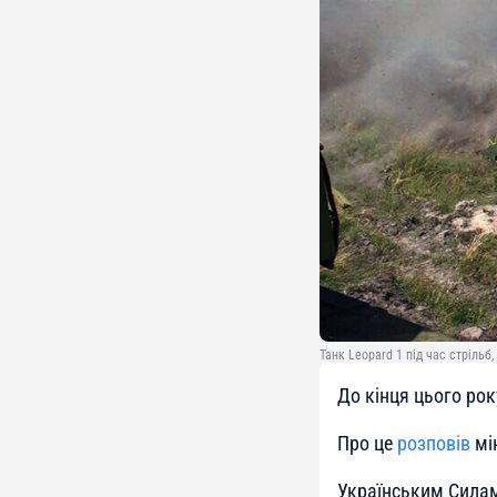
Танк Leopard 1 під час стрільб,
До кінця цього рок
Про це
розповів
мін
Українським Силам 