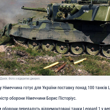
 Данія. Фото з відкритих джерел.
у Німеччина готує для України поставку понад 100 танків L
істр оборони Німеччини Борис Пісторіус.
оборони передадуть відремонтовані танки Leopard 1 у верс