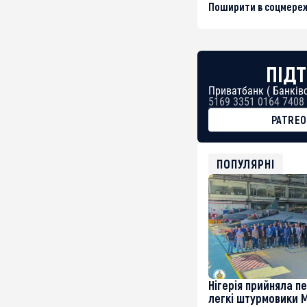
Поширити в соцмереж
ПІДТ
Приватбанк ( Банківс
5169 3351 0164 7408
PATRE
BTC
bc1qg0z99m95fte7kj
USDT
ПОПУЛЯРНІ
0x8676644fA7B6d32
ETH
0xfD02863D3289416f
Нігерія прийняла п
легкі штурмовики 