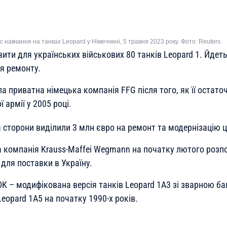
час навчання на танках Leopard у Німеччині, 5 травня 2023 року. Фото: Reuters.
ити для українських військових 80 танків Leopard 1. Йдет
я ремонту.
а приватна німецька компанія FFG після того, як її остато
 армії у 2005 році.
 сторони виділили 3 млн євро на ремонт та модернізацію ц
 компанія Krauss-Maffei Wegmann на початку лютого розп
 для поставки в Україну.
DK – модифікована версія танків Leopard 1A3 зі зварною б
Leopard 1A5 на початку 1990-х років.