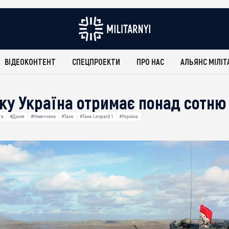
ВІДЕОКОНТЕНТ
СПЕЦПРОЕКТИ
ПРО НАС
АЛЬЯНС МІЛІТ
ку Україна отримає понад сотню 
га
#Данія
#Німеччина
#Танк
#Танк Leopard 1
#Україна