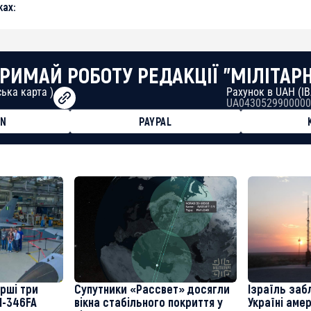
ах:
РИМАЙ РОБОТУ РЕДАКЦІЇ "МІЛІТАР
ька карта )
Рахунок в UAH (I
UA0430529900000
ON
PAYPAL
8faa7h2kvnq92wvc53exe8gm
8310283cAC1065Ae01d97CEe7
cF50975c9DFda13623f97758
ерші три
Супутники «Рассвет» досягли
Ізраїль заб
M-346FA
вікна стабільного покриття у
Україні аме