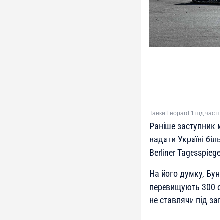
Танки Leopard 1 під час 
Раніше заступник 
надати Україні біл
Berliner Tagesspie
На його думку, Бун
перевищують 300 о
не ставлячи під за