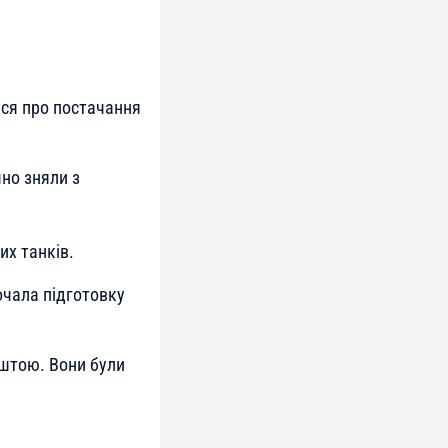
ься про постачання
чно зняли з
их танків.
очала підготовку
аштою. Вони були