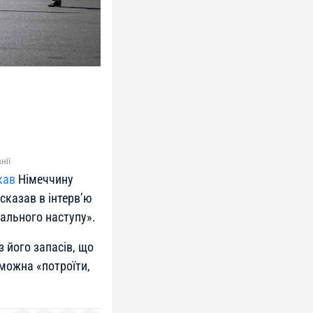
нії
кав
Німеччину
 сказав в інтерв’ю
шального наступу».
 його запасів, що
можна «потроїти,