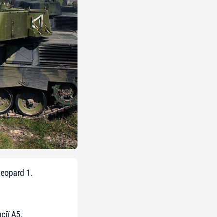
eopard 1.
ії A5.