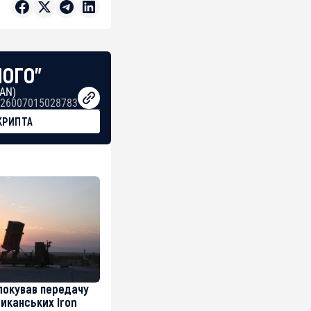
НОГО"
BAN)
26007015028783
КРИПТА
локував передачу
риканських Iron