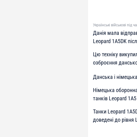
Українські військові під 
Данія мала відправ
Leopard 1A5DK післ
Цю техніку викупил
озброєння данської
Данська і німецька
Німецька оборонна
танків Leopard 1A5
Танки Leopard 1A5
доведені до рівня 