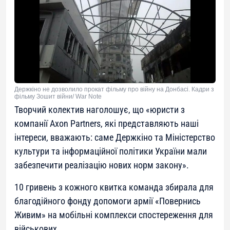
Держкіно не дозволило прокат фільму про війну на Донбасі. Кадри з
фільму Зошит війни/ War Note
Творчий колектив наголошує, що
«юристи з
компанії Axon Partners, які представляють наші
інтереси, вважають: саме Держкіно та Міністерство
культури та інформаційної політики України мали
забезпечити реалізацію нових норм закону»
.
10 гривень з кожного квитка команда збирала для
благодійного фонду допомоги армії «Повернись
Живим» на мобільні комплекси спостереження для
військових.