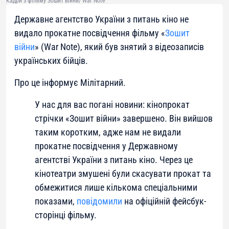
Кадри з фільму Зошит війни/ War Note
Державне агентство України з питань кіно не
видало прокатне посвідчення фільму «
Зошит
війни
» (War Note), який був знятий з відеозаписів
українських бійців.
Про це інформує Мілітарний.
У нас для вас погані новини: кінопрокат
стрічки «Зошит війни» завершено. Він вийшов
таким коротким, адже нам не видали
прокатне посвідчення у Державному
агентстві України з питань кіно. Через це
кінотеатри змушені були скасувати прокат та
обмежитися лише кількома спеціальними
показами,
повідомили
на офіційній фейсбук-
сторінці фільму.