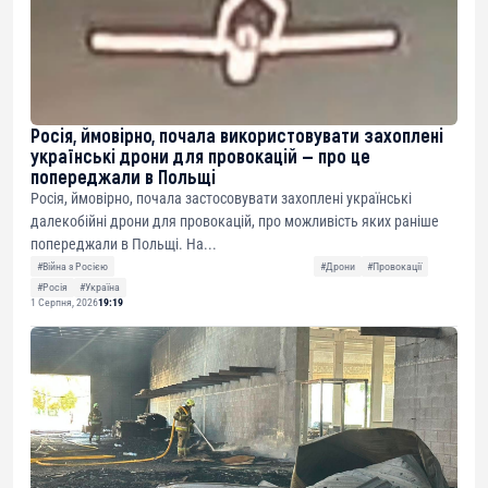
Росія, ймовірно, почала використовувати захоплені
українські дрони для провокацій — про це
попереджали в Польщі
Росія, ймовірно, почала застосовувати захоплені українські
далекобійні дрони для провокацій, про можливість яких раніше
попереджали в Польщі. На...
#Війна з Росією
#Дрони
#Провокації
#Росія
#Україна
1 Серпня, 2026
19:19