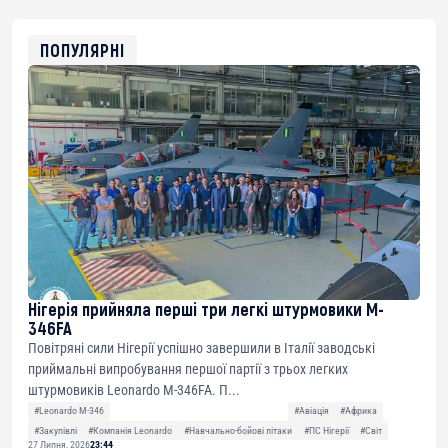
0x8676644fA7B6d328310283cAC1065Ae01d97CEe7
ETH
0xfD02863D3289416fcF50975c9DFda13623f97758
ПОПУЛЯРНІ
Нігерія прийняла перші три легкі штурмовики M-
346FA
Повітряні сили Нігерії успішно завершили в Італії заводські
приймальні випробування першої партії з трьох легких
штурмовиків Leonardo M-346FA. П...
#Leonardo M-346
#Авіація
#Африка
#Закупівлі
#Компанія Leonardo
#Навчально-бойові літаки
#ПС Нігерії
#Світ
27 Липня, 2026
23:44