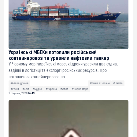
Українські МБЕКи потопили російський
контейнеровоз та уразили нафтовий танкер
У Чорному морі українські морські дрони уразили два судна,
задіяні в логістиці та експорті російських ресурсів. Про
потоплення контейнеровоза по...
#Атака дронів
#Війна з Росією
#Нафта
#Росія
#Світ
#Судно
#Україна
#Флот
#Чорне море
1 Серпня, 2026
14:43