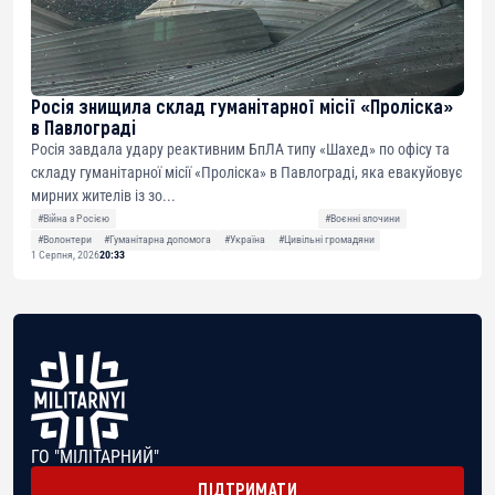
Росія знищила склад гуманітарної місії «Проліска»
в Павлограді
Росія завдала удару реактивним БпЛА типу «Шахед» по офісу та
складу гуманітарної місії «Проліска» в Павлограді, яка евакуйовує
мирних жителів із зо...
#Війна з Росією
#Воєнні злочини
#Волонтери
#Гуманітарна допомога
#Україна
#Цивільні громадяни
1 Серпня, 2026
20:33
ГО "МІЛІТАРНИЙ"
ПІДТРИМАТИ