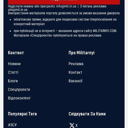
Надіслати новину або пресреліз:
info@mil.in.ua
| З питань реклами:
ads@mil.in.ua
Використання матеріалів порталу дозволяється за умови вказання джерела
обов'язкове пряме, відкрите для пошукових систем гіперпосилання на
конкретний матеріал
при публікації не в Інтернеті – вказання адреси сайту MILITARNYI.COM.
Матеріали «Спецпроектів» публікуються на правах реклами.
Контент
Про Militarnyi
Новини
Реклама
Статті
Контакт
Блоги
Вакансії
Спецпроекти
Відеоконтент
Популярні Теги
Слідкувати За Нами
#ЗСУ
X