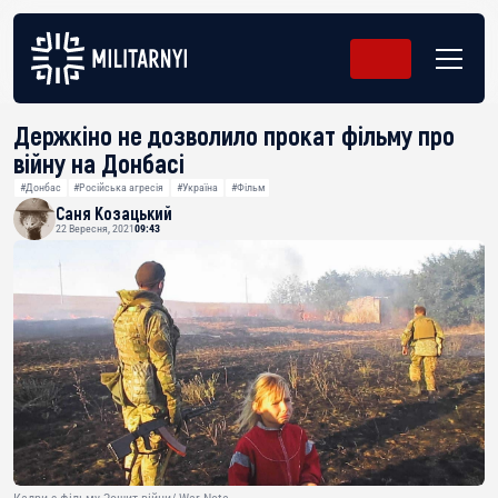
Держкіно не дозволило прокат фільму про
війну на Донбасі
#Донбас
#Російська агресія
#Україна
#Фільм
Саня Козацький
22 Вересня, 2021
09:43