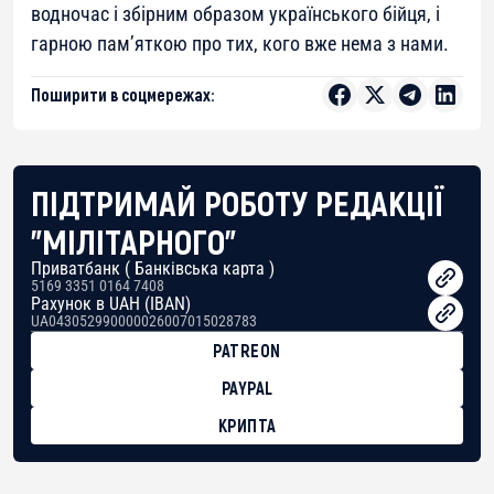
водночас і збірним образом українського бійця, і
гарною пам’яткою про тих, кого вже нема з нами.
Поширити в соцмережах:
ПІДТРИМАЙ РОБОТУ РЕДАКЦІЇ
"МІЛІТАРНОГО"
Приватбанк ( Банківська карта )
5169 3351 0164 7408
Рахунок в UAH (IBAN)
UA043052990000026007015028783
PATREON
PAYPAL
КРИПТА
BTC
bc1qg0z99m95fte7kj8faa7h2kvnq92wvc53exe8gm
USDT