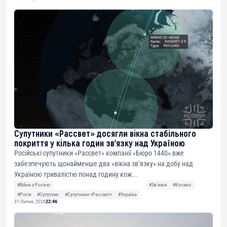
Супутники «Рассвет» досягли вікна стабільного
покриття у кілька годин зв’язку над Україною
Російські супутники «Рассвет» компанії «Бюро 1440» вже
забезпечують щонайменше два «вікна зв’язку» на добу над
Україною тривалістю понад годину кож...
#Війна з Росією
#Звʼязок
#Космос
#Росія
#Супутник
#Супутники «Рассвет»
#Україна
31 Липня, 2026
22:46