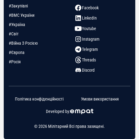
#Закупівлі
Facebook
#ВМС України
LinkedIn
#Україна
Youtube
#Світ
Instagram
#Війна З Росією
Telegram
#Європа
Threads
#Росія
Discord
Політика конфіденційності
Умови використання
Developed by:
© 2026 Мілітарний Всі права захищені.