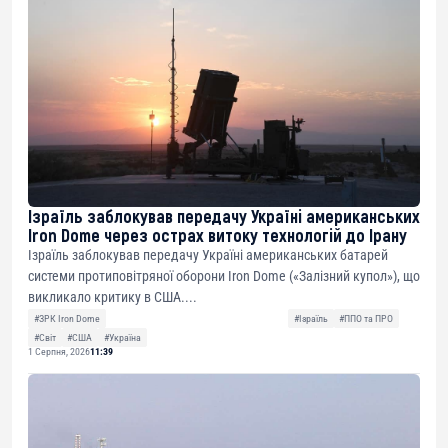
Ізраїль заблокував передачу Україні американських
Iron Dome через острах витоку технологій до Ірану
Ізраїль заблокував передачу Україні американських батарей
системи протиповітряної оборони Iron Dome («Залізний купол»), що
викликало критику в США....
#ЗРК Iron Dome
#Ізраїль
#ППО та ПРО
#Світ
#США
#Україна
1 Серпня, 2026
11:39