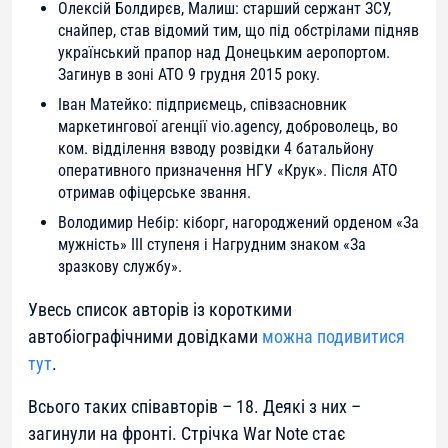
Олексій Болдирєв, Малиш: старший сержант ЗСУ,
снайпер, cтав відомий тим, що під обстрілами підняв
український прапор над Донецьким аеропортом.
Загинув в зоні АТО 9 грудня 2015 року.
Іван Матейко: підприємець, співзасновник
маркетингової агенції vio.agency, доброволець, во
ком. відділення взводу розвідки 4 батальйону
оперативного призначення НГУ «Крук». Після АТО
отримав офіцерське звання.
Володимир Небір: кіборг, нагороджений орденом «За
мужність» III ступеня і Нагрудним знаком «За
зразкову службу».
Увесь список авторів із короткими
автобіографічними довідками
можна подивитися
тут
.
Всього таких співавторів – 18. Деякі з них –
загинули на фронті. Стрічка War Note стає