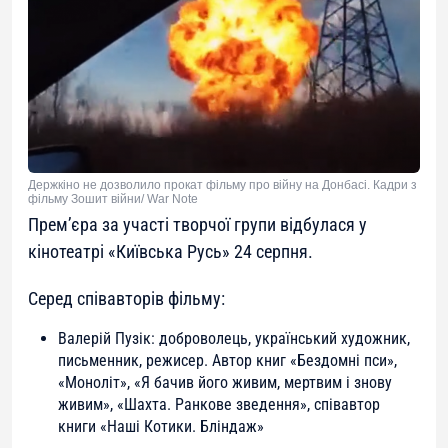
Держкіно не дозволило прокат фільму про війну на Донбасі. Кадри з
фільму Зошит війни/ War Note
Прем’єра за участі творчої групи відбулася у
кінотеатрі «Київська Русь» 24 серпня.
Серед співавторів фільму:
Валерій Пузік: доброволець, український художник,
письменник, режисер. Автор книг «Бездомні пси»,
«Моноліт», «Я бачив його живим, мертвим і знову
живим», «Шахта. Ранкове зведення», співавтор
книги «Наші Котики. Бліндаж»