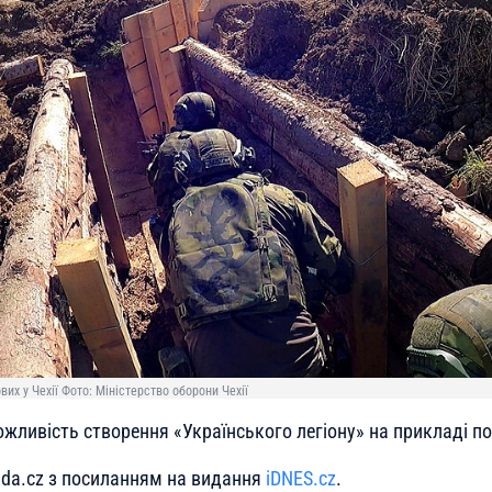
вих у Чехії Фото: Міністерство оборони Чехії
ожливість створення «Українського легіону» на прикладі п
da.cz з посиланням на видання
iDNES.cz
.