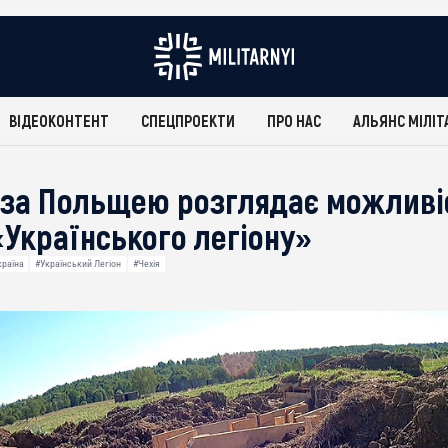
ВІДЕОКОНТЕНТ
СПЕЦПРОЕКТИ
ПРО НАС
АЛЬЯНС МІЛІТ
д за Польщею розглядає можливі
«Українського легіону»
країна
#Український Легіон
#Чехія