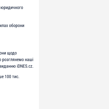
а юридичного
Силах оборони
рони щодо
то розглянемо наші
виданню iDNES.cz.
ше 100 тис.