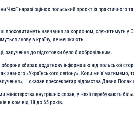
ни Чехії наразі оцінює польський проєкт із практичного т
нці проходитимуть навчання за кордоном, служитимуть у 
имуться знову в країну, де мешкають.
льщі, залучення до підготовки було б добровільним.
о оборони збирає додаткову інформацію від польської сто
ак званого «Українського легіону». Коли ми її матимемо, 
алучення», – сказав прессекретар відомства Давид Полак 
и міністерства внутрішніх справ, у Чехії перебувають біль
ів віком від 18 до 65 років.