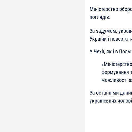
Міністерство оборо
поглядів.
За задумом, украї
України і повертат
У Чехії, як і в По
«Міністерств
формування т
можливості з
За останніми даним
українських чоловік