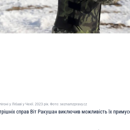
лігоні у Лібаві у Чехії. 2023 рік. Фото: seznamzpravy.cz
утрішніх справ Віт Ракушан виключив можливість їх приму