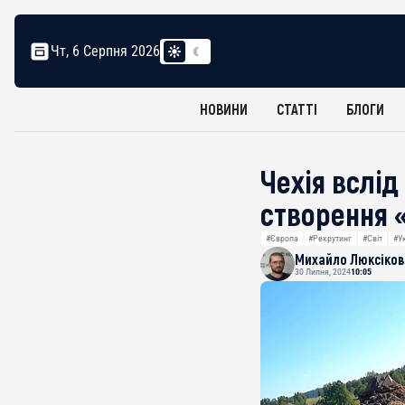
Чт, 6 Серпня 2026
НОВИНИ
СТАТТІ
БЛОГИ
Чехія вслі
створення 
#Європа
#Рекрутинг
#Світ
#У
Михайло Люксіков
30 Липня, 2024
10:05