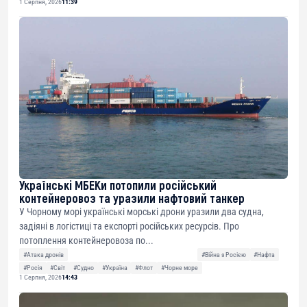
1 Серпня, 2026
11:39
Українські МБЕКи потопили російський
контейнеровоз та уразили нафтовий танкер
У Чорному морі українські морські дрони уразили два судна,
задіяні в логістиці та експорті російських ресурсів. Про
потоплення контейнеровоза по...
#Атака дронів
#Війна з Росією
#Нафта
#Росія
#Світ
#Судно
#Україна
#Флот
#Чорне море
1 Серпня, 2026
14:43