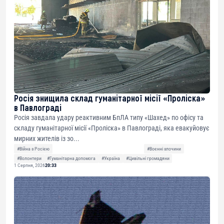
Росія знищила склад гуманітарної місії «Проліска»
в Павлограді
Росія завдала удару реактивним БпЛА типу «Шахед» по офісу та
складу гуманітарної місії «Проліска» в Павлограді, яка евакуйовує
мирних жителів із зо...
#Війна з Росією
#Воєнні злочини
#Волонтери
#Гуманітарна допомога
#Україна
#Цивільні громадяни
1 Серпня, 2026
20:33