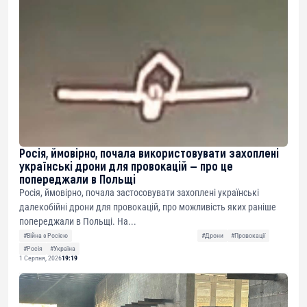
Росія, ймовірно, почала використовувати захоплені
українські дрони для провокацій — про це
попереджали в Польщі
Росія, ймовірно, почала застосовувати захоплені українські
далекобійні дрони для провокацій, про можливість яких раніше
попереджали в Польщі. На...
#Війна з Росією
#Дрони
#Провокації
#Росія
#Україна
1 Серпня, 2026
19:19