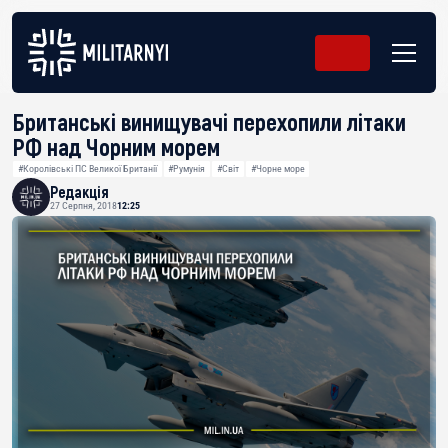
Британські винищувачі перехопили літаки
РФ над Чорним морем
#Королівські ПС Великої Британії
#Румунія
#Світ
#Чорне море
Редакція
27 Серпня, 2018
12:25