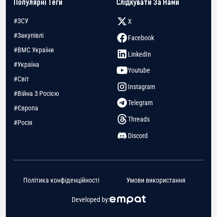
Популярні Теги
Слідкувати За Нами
#ЗСУ
X
#Закупівлі
Facebook
#ВМС України
LinkedIn
#Україна
Youtube
#Світ
Instagram
#Війна З Росією
Telegram
#Європа
Threads
#Росія
Discord
Політика конфіденційності
Умови використання
Developed by: