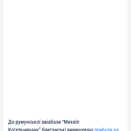
До румунської авіабази “Михаїл
Когельничану” британські винищувачі
прибули на