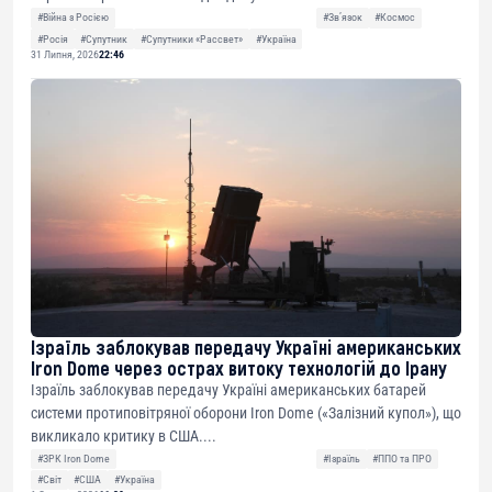
#Війна з Росією
#Звʼязок
#Космос
#Росія
#Супутник
#Супутники «Рассвет»
#Україна
31 Липня, 2026
22:46
Ізраїль заблокував передачу Україні американських
Iron Dome через острах витоку технологій до Ірану
Ізраїль заблокував передачу Україні американських батарей
системи протиповітряної оборони Iron Dome («Залізний купол»), що
викликало критику в США....
#ЗРК Iron Dome
#Ізраїль
#ППО та ПРО
#Світ
#США
#Україна