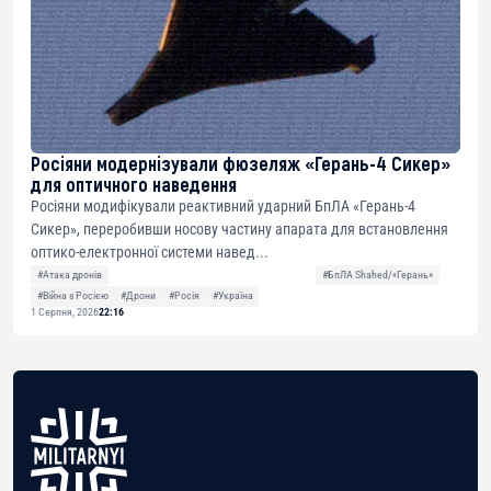
Росіяни модернізували фюзеляж «Герань-4 Сикер»
для оптичного наведення
Росіяни модифікували реактивний ударний БпЛА «Герань-4
Сикер», переробивши носову частину апарата для встановлення
оптико-електронної системи навед...
#Атака дронів
#БпЛА Shahed/«Герань»
#Війна з Росією
#Дрони
#Росія
#Україна
1 Серпня, 2026
22:16