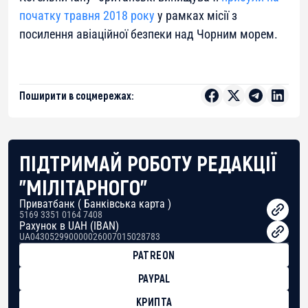
початку травня 2018 року
у рамках місії з
посилення авіаційної безпеки над Чорним морем.
Поширити в соцмережах:
ПІДТРИМАЙ РОБОТУ РЕДАКЦІЇ
"МІЛІТАРНОГО"
Приватбанк ( Банківська карта )
5169 3351 0164 7408
Рахунок в UAH (IBAN)
UA043052990000026007015028783
PATREON
PAYPAL
КРИПТА