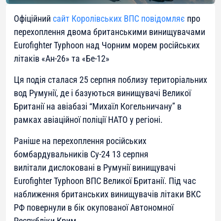
Офіційний
сайт Королівських ВПС повідомляє
про
перехоплення двома британськими винищувачами
Eurofighter Typhoon над Чорним морем російських
літаків «Ан-26» та «Бе-12»
Ця подія сталася 25 серпня поблизу територіальних
вод Румунії, де і базуються винищувачі Великої
Британії на авіабазі “Михаїл Когельничану” в
рамках авіаційної поліції НАТО у регіоні.
Раніше на перехоплення російських
бомбардувальників Су-24 13 серпня
вилітали дислоковані в Румунії винищувачі
Eurofighter Typhoon ВПС Великої Британії. Під час
наближення британських винищувачів літаки ВКС
РФ повернули в бік окупованої Автономної
Республіки Крим.