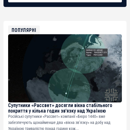
BTC
bc1qg0z99m95fte7kj8faa7h2kvnq92wvc53exe8gm
USDT
0x8676644fA7B6d328310283cAC1065Ae01d97CEe7
ETH
0xfD02863D3289416fcF50975c9DFda13623f97758
ПОПУЛЯРНІ
Супутники «Рассвет» досягли вікна стабільного
покриття у кілька годин зв’язку над Україною
Російські супутники «Рассвет» компанії «Бюро 1440» вже
забезпечують щонайменше два «вікна зв’язку» на добу над
Україною тривалістю понад годину кож...