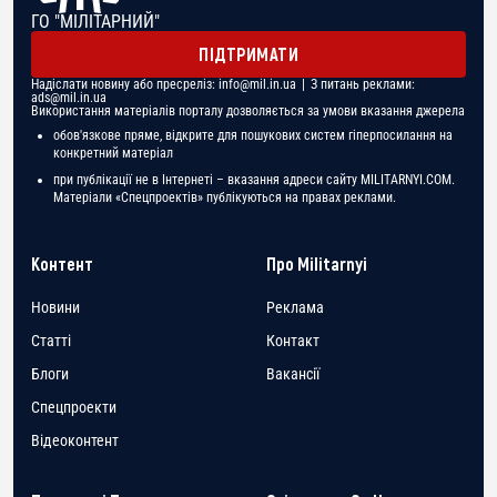
ГО "МІЛІТАРНИЙ"
ПІДТРИМАТИ
Надіслати новину або пресреліз:
info@mil.in.ua
| З питань реклами:
ads@mil.in.ua
Використання матеріалів порталу дозволяється за умови вказання джерела
обов'язкове пряме, відкрите для пошукових систем гіперпосилання на
конкретний матеріал
при публікації не в Інтернеті – вказання адреси сайту MILITARNYI.COM.
Матеріали «Спецпроектів» публікуються на правах реклами.
Контент
Про Militarnyi
Новини
Реклама
Статті
Контакт
Блоги
Вакансії
Спецпроекти
Відеоконтент