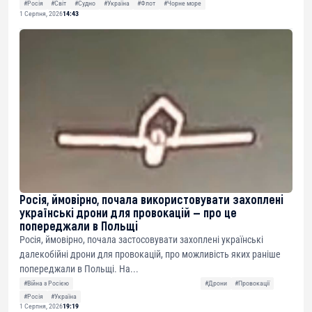
#Росія
#Світ
#Судно
#Україна
#Флот
#Чорне море
1 Серпня, 2026
14:43
Росія, ймовірно, почала використовувати захоплені
українські дрони для провокацій — про це
попереджали в Польщі
Росія, ймовірно, почала застосовувати захоплені українські
далекобійні дрони для провокацій, про можливість яких раніше
попереджали в Польщі. На...
#Війна з Росією
#Дрони
#Провокації
#Росія
#Україна
1 Серпня, 2026
19:19