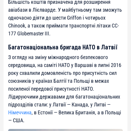
Більшість коштів призначена для розширення
авіабази в Лієлварде. У майбутньому там зможуть
одночасно діяти до шести Griffon і чотирьох
Chinook, а також приймати транспортні літаки CC-
177 Globemaster III.
Багатонаціональна бригада НАТО в Латвії
З огляду на зміну міжнародного безпекового
середовища, на саміті НАТО у Варшаві в липні 2016
року схвалили домовленість про присутність сил
союзників у країнах Балтії та Польщі в межах
посиленої передової присутності НАТО.
Лідируючими державами для багатонаціональних
підрозділів стали: у Латвії — Канада, у Литві —
Німеччина
, в Естонії — Велика Британія, а в Польщі
— США.