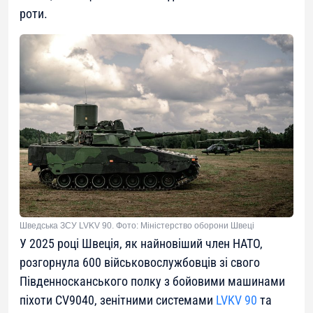
роти.
Шведська ЗСУ LVKV 90. Фото: Міністерство оборони Швеці
У 2025 році Швеція, як найновіший член НАТО,
розгорнула 600 військовослужбовців зі свого
Південносканського полку з бойовими машинами
піхоти CV9040, зенітними системами
LVKV 90
та