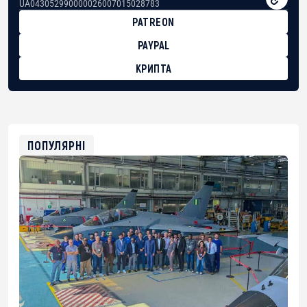
UA043052990000026007015028783
PATREON
PAYPAL
КРИПТА
BTC
bc1qg0z99m95fte7kj8faa7h2kvnq92wvc53exe8gm
USDT
0x8676644fA7B6d328310283cAC1065Ae01d97CEe7
ETH
0xfD02863D3289416fcF50975c9DFda13623f97758
ПОПУЛЯРНІ