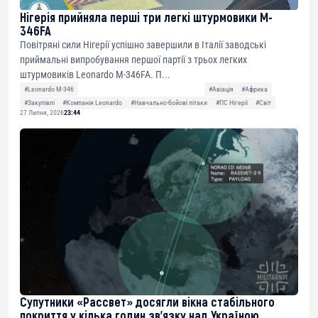
Нігерія прийняла перші три легкі штурмовики M-
346FA
Повітряні сили Нігерії успішно завершили в Італії заводські
приймальні випробування першої партії з трьох легких
штурмовиків Leonardo M-346FA. П...
#Leonardo M-346
#Авіація
#Африка
#Закупівлі
#Компанія Leonardo
#Навчально-бойові літаки
#ПС Нігерії
#Світ
27 Липня, 2026
23:44
Супутники «Рассвет» досягли вікна стабільного
покриття у кілька годин зв’язку над Україною