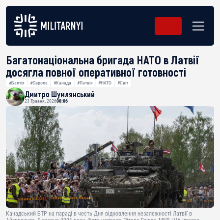
Багатонаціональна бригада НАТО в Латвії
досягла повної оперативної готовності
#Балтія
#Європа
#Канада
#Латвія
#НАТО
#Світ
Дмитро Шумлянський
23 Травня, 2026
00:06
Канадський БТР на параді в честь Дня відновлення незалежності Латвії в