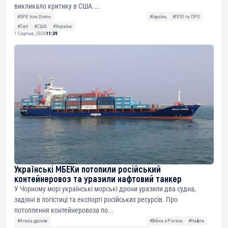
викликало критику в США....
#ЗРК Iron Dome
#Ізраїль
#ППО та ПРО
#Світ
#США
#Україна
1 Серпня, 2026
11:39
Українські МБЕКи потопили російський
контейнеровоз та уразили нафтовий танкер
У Чорному морі українські морські дрони уразили два судна,
задіяні в логістиці та експорті російських ресурсів. Про
потоплення контейнеровоза по...
#Атака дронів
#Війна з Росією
#Нафта