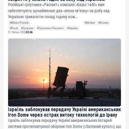
Російські супутники «Рассвет» компанії «Бюро 1440» вже
забезпечують щонайменше два «вікна зв’язку» на добу над
Україною тривалістю понад годину кож...
#Війна з Росією
#Звʼязок
#Космос
#Росія
#Супутник
#Супутники «Рассвет»
#Україна
31 Липня, 2026
22:46
Ізраїль заблокував передачу Україні американських
Iron Dome через острах витоку технологій до Ірану
Ізраїль заблокував передачу Україні американських батарей
системи протиповітряної оборони Iron Dome («Залізний купол»), що