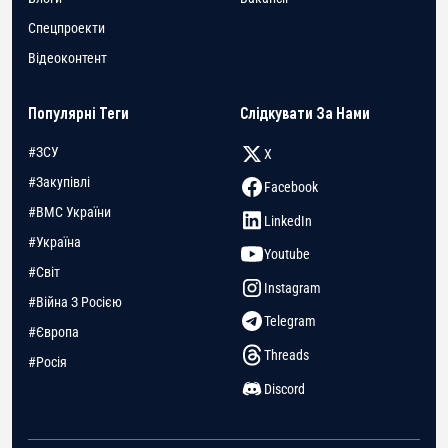
Спецпроекти
Відеоконтент
Популярні Теги
Слідкувати За Нами
#ЗСУ
X
#Закупівлі
Facebook
#ВМС України
LinkedIn
#Україна
Youtube
#Світ
Instagram
#Війна З Росією
Telegram
#Європа
Threads
#Росія
Discord