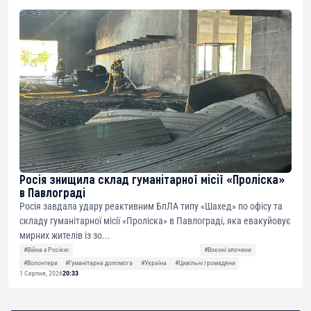
Росія знищила склад гуманітарної місії «Проліска»
в Павлограді
Росія завдала удару реактивним БпЛА типу «Шахед» по офісу та
складу гуманітарної місії «Проліска» в Павлограді, яка евакуйовує
мирних жителів із зо...
#Війна з Росією
#Воєнні злочини
#Волонтери
#Гуманітарна допомога
#Україна
#Цивільні громадяни
1 Серпня, 2026
20:33