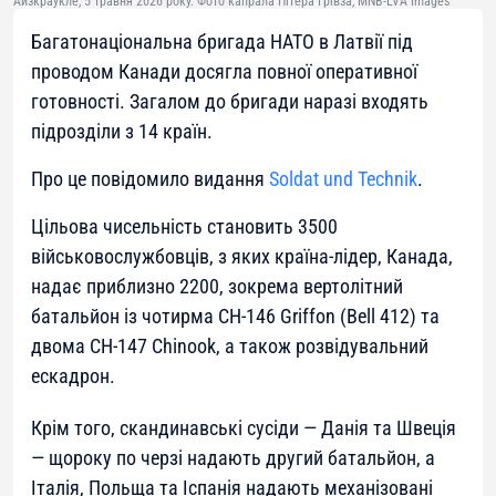
Айзкраукле, 5 травня 2026 року. Фото капрала Пітера Грівза, MNB-LVA Images
Багатонаціональна бригада НАТО в Латвії під
проводом Канади досягла повної оперативної
готовності. Загалом до бригади наразі входять
підрозділи з 14 країн.
Про це повідомило видання
Soldat und Technik
.
Цільова чисельність становить 3500
військовослужбовців, з яких країна-лідер, Канада,
надає приблизно 2200, зокрема вертолітний
батальйон із чотирма CH-146 Griffon (Bell 412) та
двома CH-147 Chinook, а також розвідувальний
ескадрон.
Крім того, скандинавські сусіди — Данія та Швеція
— щороку по черзі надають другий батальйон, а
Італія, Польща та Іспанія надають механізовані