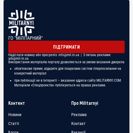
ГО "МІЛІТАРНИЙ"
ПІДТРИМАТИ
Надіслати новину або пресреліз:
info@mil.in.ua
| З питань реклами:
ads@mil.in.ua
Використання матеріалів порталу дозволяється за умови вказання джерела
обов'язкове пряме, відкрите для пошукових систем гіперпосилання на
конкретний матеріал
при публікації не в Інтернеті – вказання адреси сайту MILITARNYI.COM.
Матеріали «Спецпроектів» публікуються на правах реклами.
Контент
Про Militarnyi
Новини
Реклама
Статті
Контакт
Блоги
Вакансії