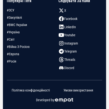
Популярні Теги
Слідкувати За Нами
#ЗСУ
X
#Закупівлі
Facebook
#ВМС України
LinkedIn
#Україна
Youtube
#Світ
Instagram
#Війна З Росією
Telegram
#Європа
Threads
#Росія
Discord
Політика конфіденційності
Умови використання
Developed by: