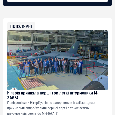
BTC
bc1qg0z99m95fte7kj8faa7h2kvnq92wvc53exe8gm
USDT
0x8676644fA7B6d328310283cAC1065Ae01d97CEe7
ETH
0xfD02863D3289416fcF50975c9DFda13623f97758
ПОПУЛЯРНІ
Нігерія прийняла перші три легкі штурмовики M-
346FA
Повітряні сили Нігерії успішно завершили в Італії заводські
приймальні випробування першої партії з трьох легких
штурмовиків Leonardo M-346FA. П...