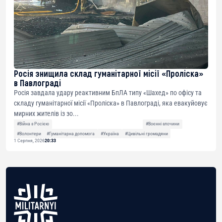
Росія знищила склад гуманітарної місії «Проліска»
в Павлограді
Росія завдала удару реактивним БпЛА типу «Шахед» по офісу та
складу гуманітарної місії «Проліска» в Павлограді, яка евакуйовує
мирних жителів із зо...
#Війна з Росією
#Воєнні злочини
#Волонтери
#Гуманітарна допомога
#Україна
#Цивільні громадяни
1 Серпня, 2026
20:33