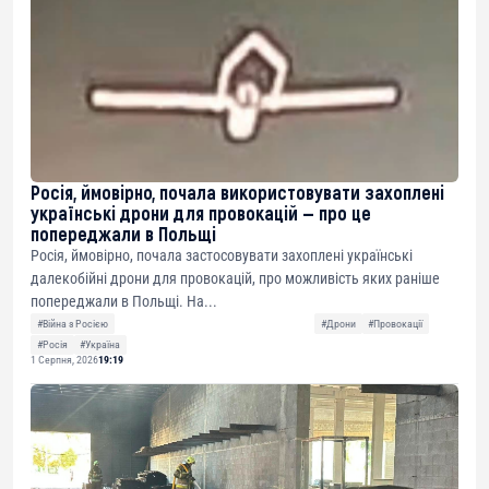
Росія, ймовірно, почала використовувати захоплені
українські дрони для провокацій — про це
попереджали в Польщі
Росія, ймовірно, почала застосовувати захоплені українські
далекобійні дрони для провокацій, про можливість яких раніше
попереджали в Польщі. На...
#Війна з Росією
#Дрони
#Провокації
#Росія
#Україна
1 Серпня, 2026
19:19