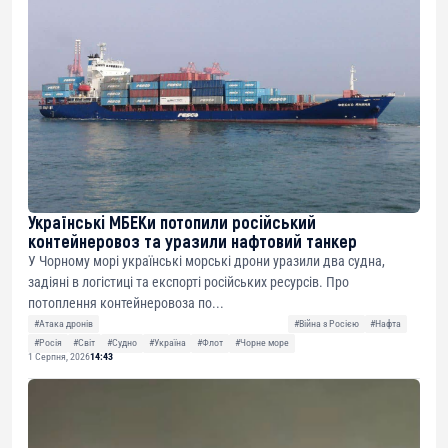
Українські МБЕКи потопили російський
контейнеровоз та уразили нафтовий танкер
У Чорному морі українські морські дрони уразили два судна,
задіяні в логістиці та експорті російських ресурсів. Про
потоплення контейнеровоза по...
#Атака дронів
#Війна з Росією
#Нафта
#Росія
#Світ
#Судно
#Україна
#Флот
#Чорне море
1 Серпня, 2026
14:43