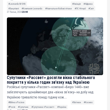
#Leonardo M-346
#Авіація
#Африка
#Закупівлі
#Компанія Leonardo
#Навчально-бойові літаки
#ПС Нігерії
#Світ
27 Липня, 2026
23:44
Супутники «Рассвет» досягли вікна стабільного
покриття у кілька годин зв’язку над Україною
Російські супутники «Рассвет» компанії «Бюро 1440» вже
забезпечують щонайменше два «вікна зв’язку» на добу над
Україною тривалістю понад годину кож...
#Війна з Росією
#Звʼязок
#Космос
#Росія
#Супутник
#Супутники «Рассвет»
#Україна