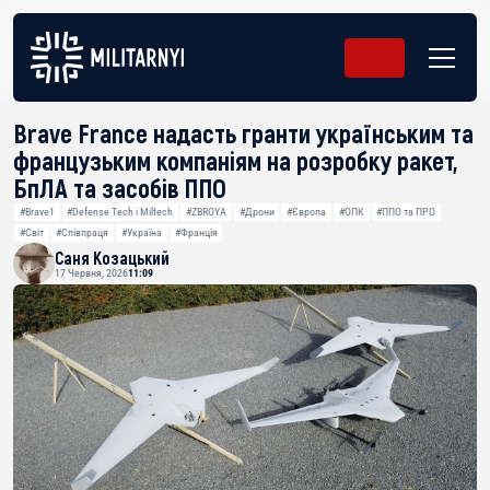
Brave France надасть гранти українським та
французьким компаніям на розробку ракет,
БпЛА та засобів ППО
#Brave1
#Defense Tech і Miltech
#ZBROYA
#Дрони
#Європа
#ОПК
#ППО та ПРО
#Світ
#Співпраця
#Україна
#Франція
Саня Козацький
17 Червня, 2026
11:09