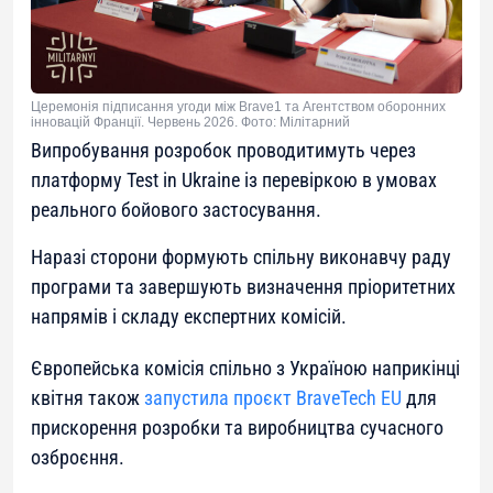
Церемонія підписання угоди між Brave1 та Агентством оборонних
інновацій Франції. Червень 2026. Фото: Мілітарний
Випробування розробок проводитимуть через
платформу Test in Ukraine із перевіркою в умовах
реального бойового застосування.
Наразі сторони формують спільну виконавчу раду
програми та завершують визначення пріоритетних
напрямів і складу експертних комісій.
Європейська комісія спільно з Україною наприкінці
квітня також
запустила проєкт BraveTech EU
для
прискорення розробки та виробництва сучасного
озброєння.