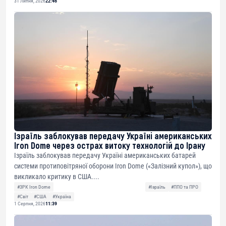
31 Липня, 2026
22:46
Ізраїль заблокував передачу Україні американських
Iron Dome через острах витоку технологій до Ірану
Ізраїль заблокував передачу Україні американських батарей
системи протиповітряної оборони Iron Dome («Залізний купол»), що
викликало критику в США....
#ЗРК Iron Dome
#Ізраїль
#ППО та ПРО
#Світ
#США
#Україна
1 Серпня, 2026
11:39