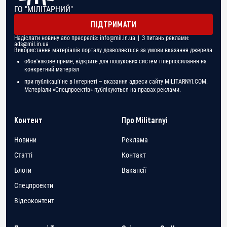
ГО "МІЛІТАРНИЙ"
ПІДТРИМАТИ
Надіслати новину або пресреліз:
info@mil.in.ua
| З питань реклами:
ads@mil.in.ua
Використання матеріалів порталу дозволяється за умови вказання джерела
обов'язкове пряме, відкрите для пошукових систем гіперпосилання на
конкретний матеріал
при публікації не в Інтернеті – вказання адреси сайту MILITARNYI.COM.
Матеріали «Спецпроектів» публікуються на правах реклами.
Контент
Про Militarnyi
Новини
Реклама
Статті
Контакт
Блоги
Вакансії
Спецпроекти
Відеоконтент