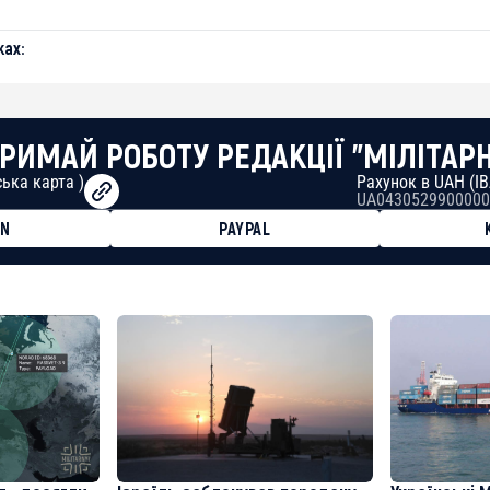
ах:
РИМАЙ РОБОТУ РЕДАКЦІЇ "МІЛІТАР
ька карта )
Рахунок в UAH (I
UA0430529900000
ON
PAYPAL
8faa7h2kvnq92wvc53exe8gm
8310283cAC1065Ae01d97CEe7
cF50975c9DFda13623f97758