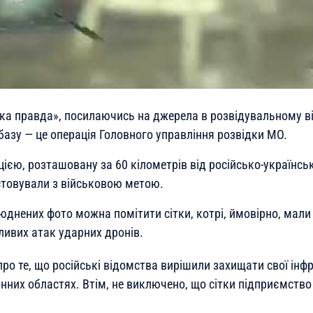
ка правда», посилаючись на джерела в розвідувальному ві
базу — це операція Головного управління розвідки МО.
ією, розташовану за 60 кілометрів від російсько-українсь
товували з військовою метою.
юднених фото можна помітити сітки, котрі, ймовірно, мали
ливих атак ударних дронів.
ро те, що російські відомства вирішили захищати свої інф
нних областях. Втім, не виключено, що сітки підприємство