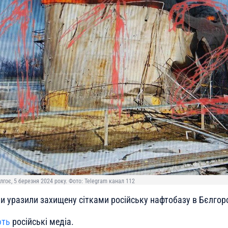
гоє, 5 березня 2024 року. Фото: Telegram канал 112
и уразили захищену сітками російську нафтобазу в Бєлгоро
ють
російські медіа.