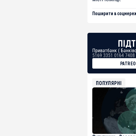
Поширити в соцмереж
ПІДТ
Приватбанк ( Банківс
5169 3351 0164 7408
PATRE
BTC
bc1qg0z99m95fte7kj
USDT
ПОПУЛЯРНІ
0x8676644fA7B6d32
ETH
0xfD02863D3289416f