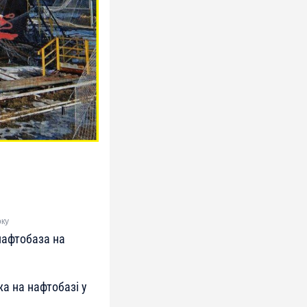
оку
нафтобаза на
а на нафтобазі у