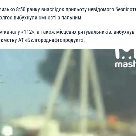
лизько 8:50 ранку внаслідок прильоту невідомого безпілотн
Долгоє вибухнули ємності з пальним.
м-каналу «112», а також місцевих рятувальників, вибухнув
иємству АТ «Бєлгороднафтопродукт».