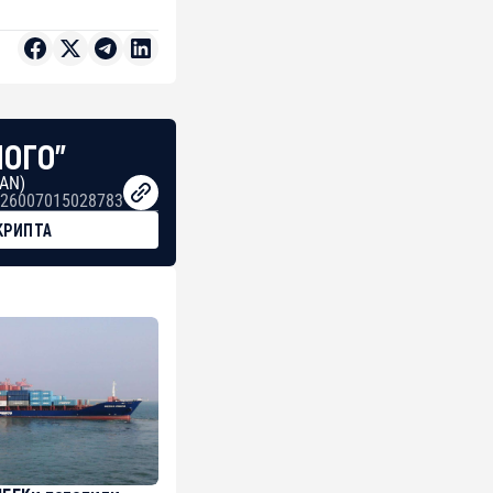
НОГО"
BAN)
26007015028783
КРИПТА