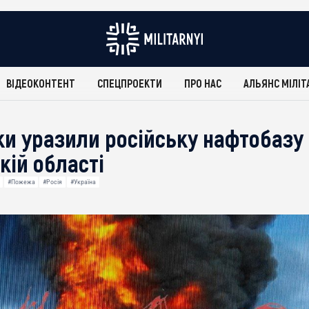
ВІДЕОКОНТЕНТ
СПЕЦПРОЕКТИ
ПРО НАС
АЛЬЯНС МІЛІТ
ки уразили російську нафтобазу
кій області
#Пожежа
#Росія
#Україна