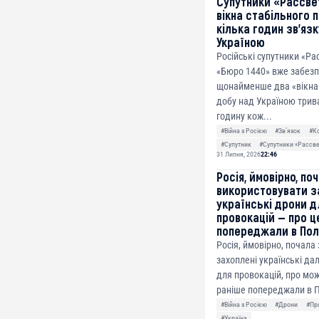
Супутники «Рассве
вікна стабільного 
кілька годин зв’яз
Україною
Російські супутники «Ра
«Бюро 1440» вже забез
щонайменше два «вікна 
добу над Україною трив
годину кож...
#Війна з Росією
#Звʼязок
#К
#Супутник
#Супутники «Рассв
31 Липня, 2026
22:46
Росія, ймовірно, по
використовувати з
українські дрони д
провокацій — про ц
попереджали в По
Росія, ймовірно, почала
захоплені українські да
для провокацій, про мож
раніше попереджали в П
#Війна з Росією
#Дрони
#Пр
#Україна