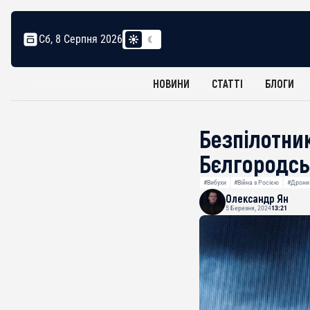
Сб, 8 Серпня 2026
НОВИНИ
СТАТТІ
БЛОГИ
Безпілотни
Бєлгородсь
#Вибухи
#Війна з Росією
#Дрони
Олександр Ян
5 Березня, 2024
13:21