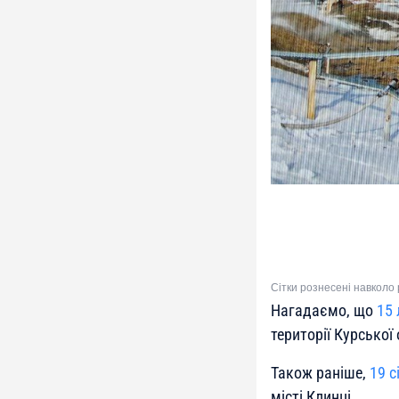
Сітки рознесені навколо 
Нагадаємо, що
15
території Курської 
Також раніше,
19 с
місті Клинці.