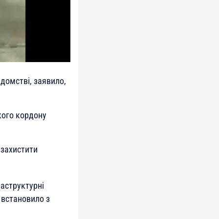
домстві, заявило,
кого кордону
 захистити
раструктурні
 встановило з