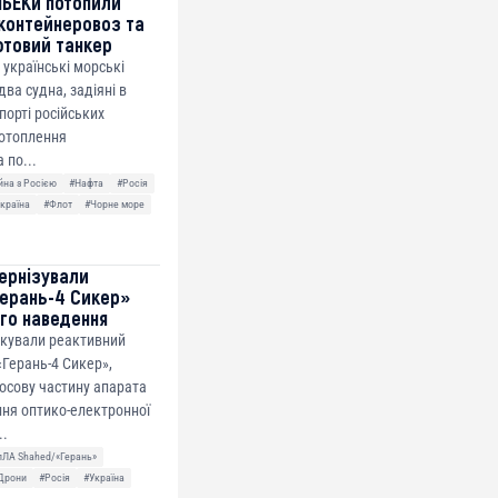
МБЕКи потопили
контейнеровоз та
фтовий танкер
 українські морські
ва судна, задіяні в
спорті російських
потоплення
 по...
йна з Росією
#Нафта
#Росія
країна
#Флот
#Чорне море
ернізували
ерань-4 Сикер»
го наведення
ікували реактивний
Герань-4 Сикер»,
осову частину апарата
ня оптико-електронної
..
пЛА Shahed/«Герань»
Дрони
#Росія
#Україна