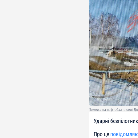
Пожежа на нафтобазі в селі Дол
Ударні безпілотник
Про це
повідомля