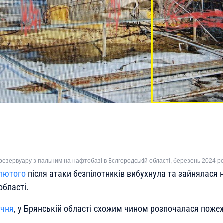
резервуару з пальним на нафтобазі в Бєлгородській області, березень 2024 р
 лютого
після атаки безпілотників вибухнула та зайнялася 
області.
ічня
, у Брянській області схожим чином розпочалася пожеж