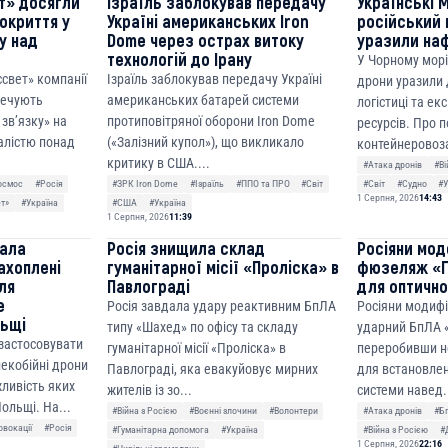
т» досягли
Ізраїль заблокував передачу
Українські 
покриття у
Україні американських Iron
російський 
ку над
Dome через острах витоку
уразили на
технологій до Ірану
У Чорному морі
ссвет» компанії
Ізраїль заблокував передачу Україні
дрони уразили д
печують
американських батарей системи
логістиці та ек
зв’язку» на
протиповітряної оборони Iron Dome
ресурсів. Про 
алістю понад
(«Залізний купол»), що викликало
контейнеровоза
критику в США....
#Атака дронів
#Ві
осмос
#Росія
#ЗРК Iron Dome
#Ізраїль
#ППО та ПРО
#Світ
#Світ
#Судно
#У
1 Серпня, 2026
14:43
ет»
#Україна
#США
#Україна
1 Серпня, 2026
11:39
чала
Росія знищила склад
Росіяни мод
ахоплені
гуманітарної місії «Проліска» в
фюзеляж «Г
ля
Павлограді
для оптично
е
Росія завдала удару реактивним БпЛА
Росіяни модиф
льщі
типу «Шахед» по офісу та складу
ударний БпЛА «
 застосовувати
гуманітарної місії «Проліска» в
переробивши н
лекобійні дрони
Павлограді, яка евакуйовує мирних
для встановлен
ливість яких
жителів із зо...
системи навед.
ольщі. На...
#Війна з Росією
#Воєнні злочини
#Волонтери
#Атака дронів
#Б
овокації
#Росія
#Гуманітарна допомога
#Україна
#Війна з Росією
#
1 Серпня, 2026
22:16