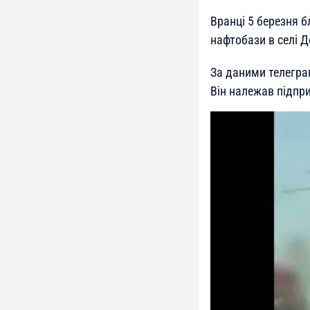
Вранці 5 березня б
нафтобази в селі 
За даними телегра
Він належав підпр