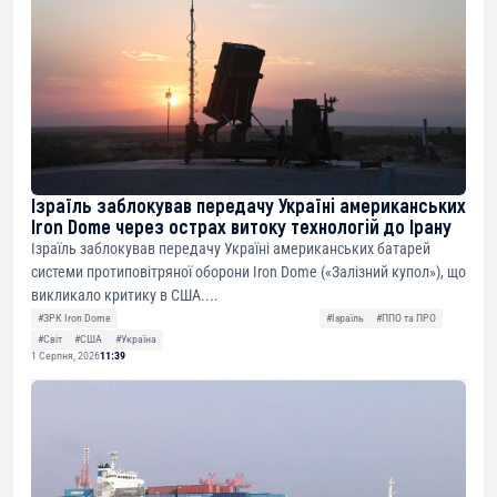
Ізраїль заблокував передачу Україні американських
Iron Dome через острах витоку технологій до Ірану
Ізраїль заблокував передачу Україні американських батарей
системи протиповітряної оборони Iron Dome («Залізний купол»), що
викликало критику в США....
#ЗРК Iron Dome
#Ізраїль
#ППО та ПРО
#Світ
#США
#Україна
1 Серпня, 2026
11:39