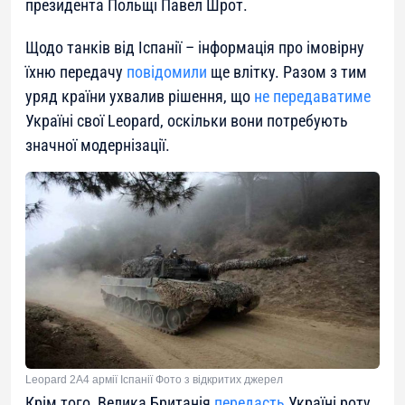
президента Польщі Павел Шрот.
Щодо танків від Іспанії – інформація про імовірну
їхню передачу
повідомили
ще влітку. Разом з тим
уряд країни ухвалив рішення, що
не передаватиме
Україні свої Leopard, оскільки вони потребують
значної модернізації.
Leopard 2A4 армії Іспанії Фото з відкритих джерел
Крім того, Велика Британія
передасть
Україні роту