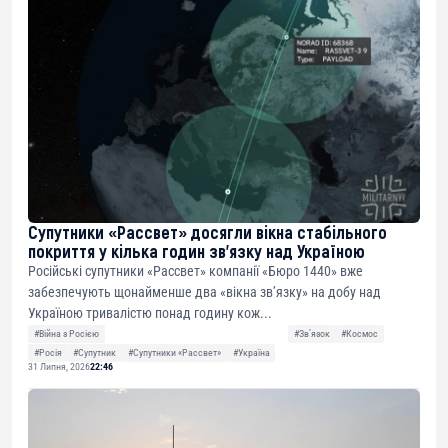
Супутники «Рассвет» досягли вікна стабільного
покриття у кілька годин зв’язку над Україною
Російські супутники «Рассвет» компанії «Бюро 1440» вже
забезпечують щонайменше два «вікна зв’язку» на добу над
Україною тривалістю понад годину кож...
#Війна з Росією
#Звʼязок
#Космос
#Росія
#Супутник
#Супутники «Рассвет»
#Україна
31 Липня, 2026
22:46