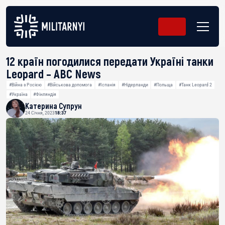
12 країн погодилися передати Україні танки
Leopard – ABC News
#Війна з Росією
#Військова допомога
#Іспанія
#Нідерланди
#Польща
#Танк Leopard 2
#Україна
#Фінляндія
Катерина Супрун
24 Січня, 2023
18:37