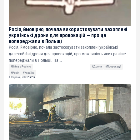
Росія, ймовірно, почала використовувати захоплені
українські дрони для провокацій — про це
попереджали в Польщі
Росія, ймовірно, почала застосовувати захоплені українські
далекобійні дрони для провокацій, про можливість яких раніше
попереджали в Польщі. На...
#Війна з Росією
#Дрони
#Провокації
#Росія
#Україна
1 Серпня, 2026
19:19