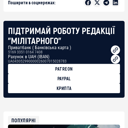
Поширити в соцмережах:
ПІДТРИМАЙ РОБОТУ РЕДАКЦІЇ
"МІЛІТАРНОГО"
Приватбанк ( Банківська карта )
5169 3351 0164 7408
Рахунок в UAH (IBAN)
UA043052990000026007015028783
PATREON
PAYPAL
КРИПТА
BTC
bc1qg0z99m95fte7kj8faa7h2kvnq92wvc53exe8gm
USDT
0x8676644fA7B6d328310283cAC1065Ae01d97CEe7
ETH
0xfD02863D3289416fcF50975c9DFda13623f97758
ПОПУЛЯРНІ