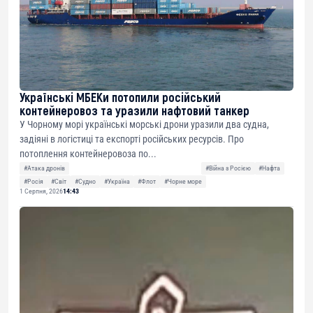
Українські МБЕКи потопили російський
контейнеровоз та уразили нафтовий танкер
У Чорному морі українські морські дрони уразили два судна,
задіяні в логістиці та експорті російських ресурсів. Про
потоплення контейнеровоза по...
#Атака дронів
#Війна з Росією
#Нафта
#Росія
#Світ
#Судно
#Україна
#Флот
#Чорне море
1 Серпня, 2026
14:43