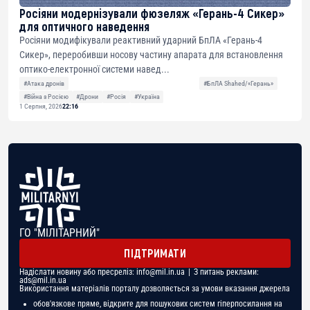
Росіяни модернізували фюзеляж «Герань-4 Сикер»
для оптичного наведення
Росіяни модифікували реактивний ударний БпЛА «Герань-4
Сикер», переробивши носову частину апарата для встановлення
оптико-електронної системи навед...
#Атака дронів
#БпЛА Shahed/«Герань»
#Війна з Росією
#Дрони
#Росія
#Україна
1 Серпня, 2026
22:16
ГО "МІЛІТАРНИЙ"
ПІДТРИМАТИ
Надіслати новину або пресреліз:
info@mil.in.ua
| З питань реклами:
ads@mil.in.ua
Використання матеріалів порталу дозволяється за умови вказання джерела
обов'язкове пряме, відкрите для пошукових систем гіперпосилання на