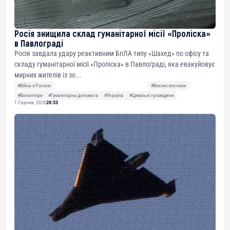
Росія знищила склад гуманітарної місії «Проліска»
в Павлограді
Росія завдала удару реактивним БпЛА типу «Шахед» по офісу та
складу гуманітарної місії «Проліска» в Павлограді, яка евакуйовує
мирних жителів із зо...
#Війна з Росією
#Воєнні злочини
#Волонтери
#Гуманітарна допомога
#Україна
#Цивільні громадяни
1 Серпня, 2026
20:33