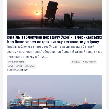
Ізраїль заблокував передачу Україні американських
Iron Dome через острах витоку технологій до Ірану
Ізраїль заблокував передачу Україні американських батарей
системи протиповітряної оборони Iron Dome («Залізний купол»), що
викликало критику в США....
#ЗРК Iron Dome
#Ізраїль
#ППО та ПРО
#Світ
#США
#Україна
1 Серпня, 2026
11:39