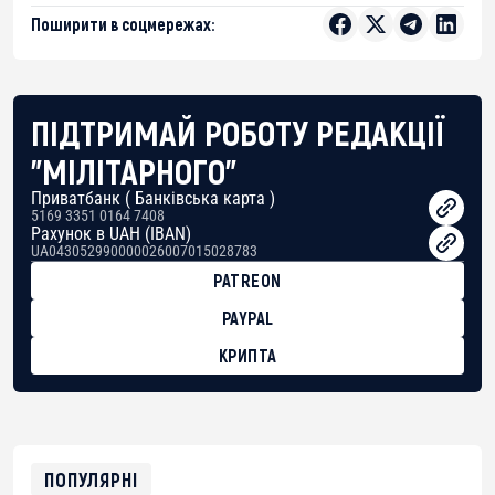
Поширити в соцмережах:
ПІДТРИМАЙ РОБОТУ РЕДАКЦІЇ
"МІЛІТАРНОГО"
Приватбанк ( Банківська карта )
5169 3351 0164 7408
Рахунок в UAH (IBAN)
UA043052990000026007015028783
PATREON
PAYPAL
КРИПТА
BTC
bc1qg0z99m95fte7kj8faa7h2kvnq92wvc53exe8gm
USDT
0x8676644fA7B6d328310283cAC1065Ae01d97CEe7
ETH
0xfD02863D3289416fcF50975c9DFda13623f97758
ПОПУЛЯРНІ