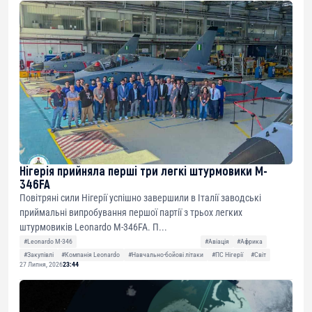
Нігерія прийняла перші три легкі штурмовики M-
346FA
Повітряні сили Нігерії успішно завершили в Італії заводські
приймальні випробування першої партії з трьох легких
штурмовиків Leonardo M-346FA. П...
#Leonardo M-346
#Авіація
#Африка
#Закупівлі
#Компанія Leonardo
#Навчально-бойові літаки
#ПС Нігерії
#Світ
27 Липня, 2026
23:44