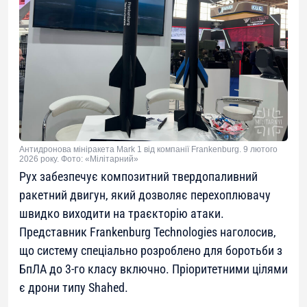
Антидронова мініракета Mark 1 від компанії Frankenburg. 9 лютого
2026 року. Фото: «Мілітарний»
Рух забезпечує композитний твердопаливний
ракетний двигун, який дозволяє перехоплювачу
швидко виходити на траєкторію атаки.
Представник Frankenburg Technologies наголосив,
що систему спеціально розроблено для боротьби з
БпЛА до 3-го класу включно. Пріоритетними цілями
є дрони типу Shahed.