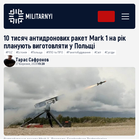
10 тисяч антидронових ракет Mark 1 на рік
планують виготовляти у Польщі
#PGZ
#Естонія
#Польща
#ППО та ПРО
#Ракетобудування
#Світ
#Сусіди
Тарас Сафронов
27 Березня, 2026
15:20