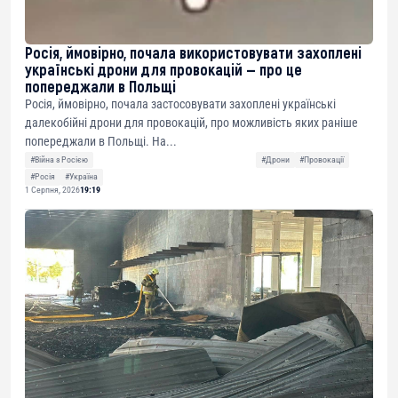
Росія, ймовірно, почала використовувати захоплені
українські дрони для провокацій — про це
попереджали в Польщі
Росія, ймовірно, почала застосовувати захоплені українські
далекобійні дрони для провокацій, про можливість яких раніше
попереджали в Польщі. На...
#Війна з Росією
#Дрони
#Провокації
#Росія
#Україна
1 Серпня, 2026
19:19