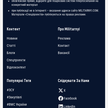
обов'язкове пряме, відкрите для пошукових систем гіперпосилання на
конкретний матеріал
при публікації не в Інтернеті – вказання адреси сайту MILITARNYI.COM.
Матеріали «Спецпроектів» публікуються на правах реклами.
Контент
Про Militarnyi
Новини
Реклама
Статті
Контакт
Блоги
Вакансії
Спецпроекти
Відеоконтент
Популярні Теги
Слідкувати За Нами
#ЗСУ
X
#Закупівлі
Facebook
#ВМС України
LinkedIn