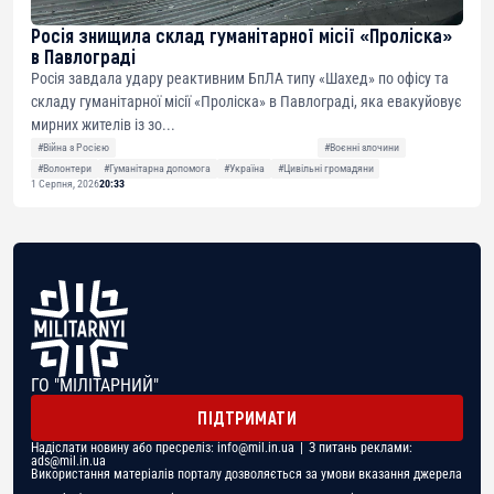
Росія знищила склад гуманітарної місії «Проліска»
в Павлограді
Росія завдала удару реактивним БпЛА типу «Шахед» по офісу та
складу гуманітарної місії «Проліска» в Павлограді, яка евакуйовує
мирних жителів із зо...
#Війна з Росією
#Воєнні злочини
#Волонтери
#Гуманітарна допомога
#Україна
#Цивільні громадяни
1 Серпня, 2026
20:33
ГО "МІЛІТАРНИЙ"
ПІДТРИМАТИ
Надіслати новину або пресреліз:
info@mil.in.ua
| З питань реклами:
ads@mil.in.ua
Використання матеріалів порталу дозволяється за умови вказання джерела