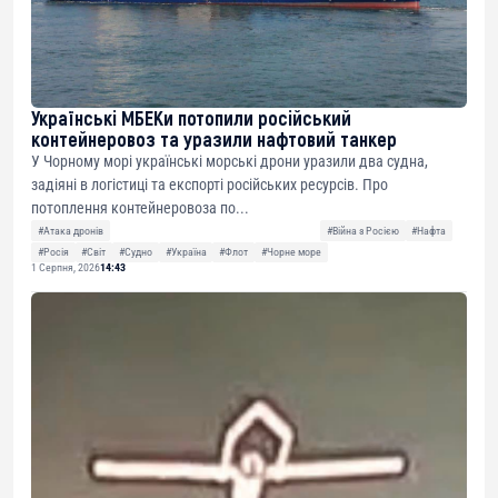
Українські МБЕКи потопили російський
контейнеровоз та уразили нафтовий танкер
У Чорному морі українські морські дрони уразили два судна,
задіяні в логістиці та експорті російських ресурсів. Про
потоплення контейнеровоза по...
#Атака дронів
#Війна з Росією
#Нафта
#Росія
#Світ
#Судно
#Україна
#Флот
#Чорне море
1 Серпня, 2026
14:43