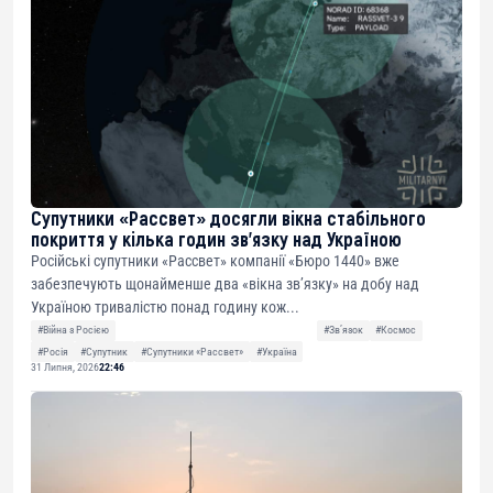
Супутники «Рассвет» досягли вікна стабільного
покриття у кілька годин зв’язку над Україною
Російські супутники «Рассвет» компанії «Бюро 1440» вже
забезпечують щонайменше два «вікна зв’язку» на добу над
Україною тривалістю понад годину кож...
#Війна з Росією
#Звʼязок
#Космос
#Росія
#Супутник
#Супутники «Рассвет»
#Україна
31 Липня, 2026
22:46