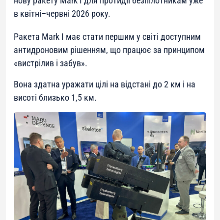
нову ракету Mark I для протидії безпілотникам уже
в квітні–червні 2026 року.
Ракета Mark I має стати першим у світі доступним
антидроновим рішенням, що працює за принципом
«вистрілив і забув».
Вона здатна уражати цілі на відстані до 2 км і на
висоті близько 1,5 км.