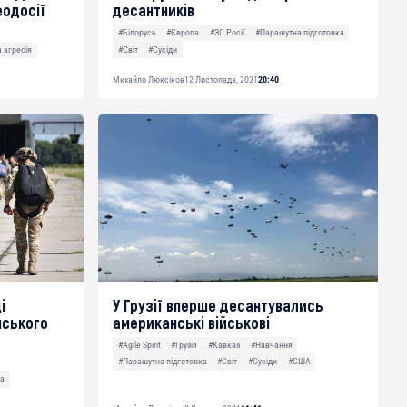
одосії
десантників
#Білорусь
#Європа
#ЗС Росії
#Парашутна підготовка
#Світ
#Сусіди
 агресія
Михайло Люксіков
12 Листопада, 2021
20:40
і
У Грузії вперше десантувались
нського
американські військові
#Agile Spirit
#Грузія
#Кавказ
#Навчання
#Парашутна підготовка
#Світ
#Сусіди
#США
на