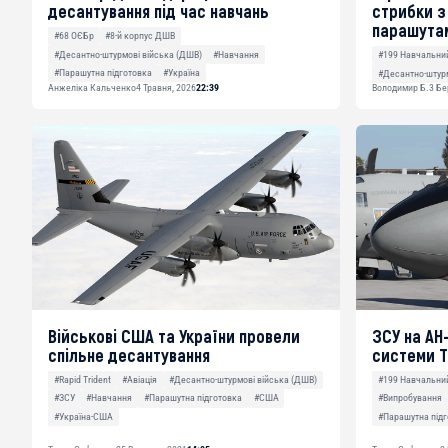
десантування під час навчань
стрибки 
парашутам
#68 ОЄБр
#8-й корпус ДШВ
#Десантно-штурмові війська (ДШВ)
#Навчання
#199 Навчальни
#Парашутна підготовка
#Україна
#Десантно-штурм
Анжеліка Кальченко
4 Травня, 2026
22:39
Володимир Б.
3 Бе
Військові США та України провели
ЗСУ на АН
спільне десантування
системи Т
#Rapid Trident
#Авіація
#Десантно-штурмові війська (ДШВ)
#199 Навчальни
#ЗСУ
#Навчання
#Парашутна підготовка
#США
#Випробування
#Україна-США
#Парашутна підг