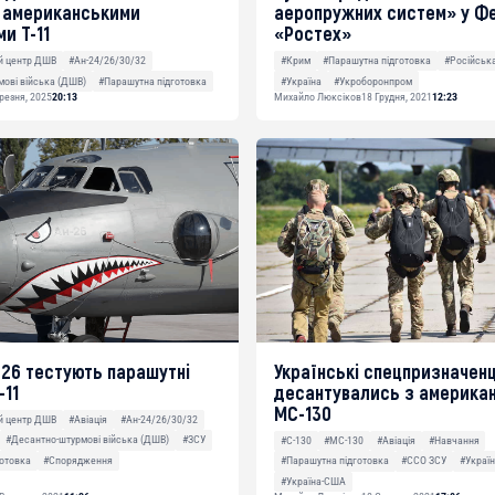
з американськими
аеропружних систем» у Фе
и T-11
«Ростех»
й центр ДШВ
#Ан-24/26/30/32
#Крим
#Парашутна підготовка
#Російська
ові війська (ДШВ)
#Парашутна підготовка
#Україна
#Укроборонпром
резня, 2025
20:13
Михайло Люксіков
18 Грудня, 2021
12:23
-26 тестують парашутні
Українські спецпризначенц
-11
десантувались з америка
MC-130
й центр ДШВ
#Авіація
#Ан-24/26/30/32
#Десантно-штурмові війська (ДШВ)
#ЗСУ
#C-130
#MC-130
#Авіація
#Навчання
отовка
#Спорядження
#Парашутна підготовка
#ССО ЗСУ
#Украї
#Україна-США