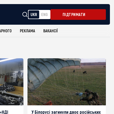
UKR
ENG
ПІДТРИМАТИ
АРНОГО
РЕКЛАМА
ВАКАНСІЇ
«НДІ
У Білорусі загинули двоє російських