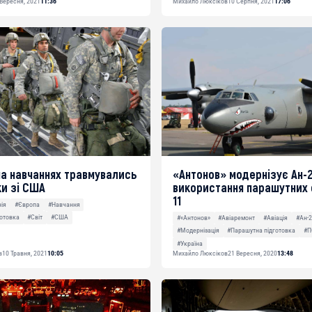
 Вересня, 2021
11:36
Михайло Люксіков
10 Серпня, 2021
17:06
 на навчаннях травмувались
«Антонов» модернізує Ан-
и зі США
використання парашутних 
11
нія
#Європа
#Навчання
отовка
#Світ
#США
#«Антонов»
#Авіаремонт
#Авіація
#Ан-2
#Модернізація
#Парашутна підготовка
#П
#Україна
в
10 Травня, 2021
10:05
Михайло Люксіков
21 Вересня, 2020
13:48