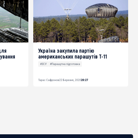
для
Україна закупила партію
ування
американських парашутів Т-11
#ЗСУ
#Парашутна підготовка
Тарас Сафронов
22 Березня, 2020
20:27