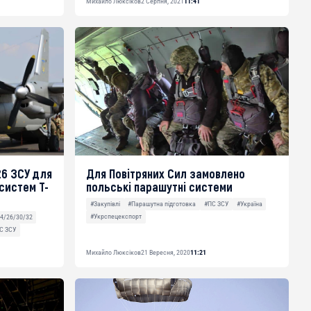
Михайло Люксіков
2 Серпня, 2021
11:41
26 ЗСУ для
Для Повітряних Сил замовлено
систем T-
польські парашутні системи
#Закупівлі
#Парашутна підготовка
#ПС ЗСУ
#Україна
#Укрспецекспорт
4/26/30/32
С ЗСУ
Михайло Люксіков
21 Вересня, 2020
11:21