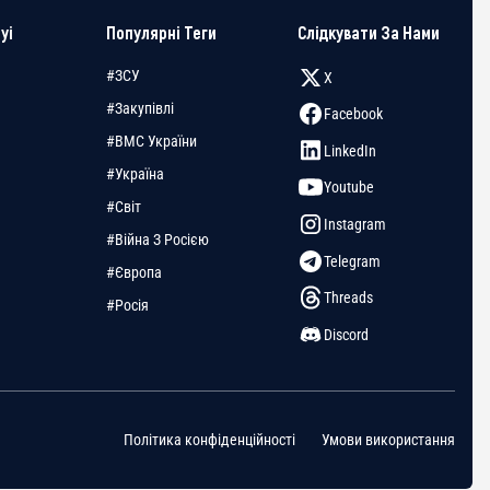
yi
Популярні Теги
Слідкувати За Нами
#ЗСУ
X
#Закупівлі
Facebook
#ВМС України
LinkedIn
#Україна
Youtube
#Світ
Instagram
#Війна З Росією
Telegram
#Європа
Threads
#Росія
Discord
Політика конфіденційності
Умови використання