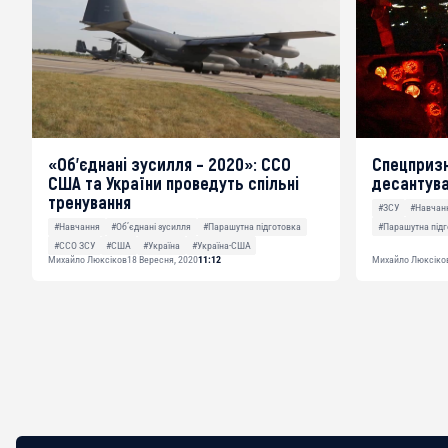
«Об’єднані зусилля – 2020»: ССО
Спецпризн
США та України проведуть спільні
десантува
тренування
#ЗСУ
#Навчан
#Парашутна підг
#Навчання
#Об’єднані зусилля
#Парашутна підготовка
#ССО ЗСУ
#США
#Україна
#Україна-США
Михайло Люксіков
18 Вересня, 2020
11:12
Михайло Люксіко