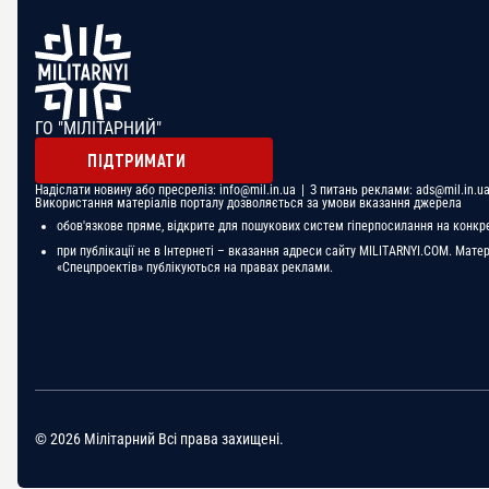
ГО "МІЛІТАРНИЙ"
ПІДТРИМАТИ
Надіслати новину або пресреліз:
info@mil.in.ua
| З питань реклами:
ads@mil.in.u
Використання матеріалів порталу дозволяється за умови вказання джерела
обов'язкове пряме, відкрите для пошукових систем гіперпосилання на конкр
при публікації не в Інтернеті – вказання адреси сайту MILITARNYI.COM. Мате
«Спецпроектів» публікуються на правах реклами.
© 2026 Мілітарний Всі права захищені.