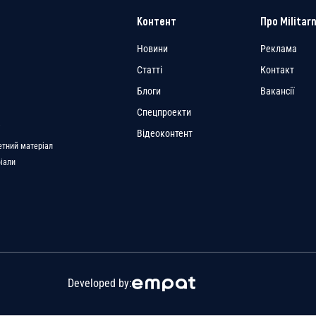
Контент
Про Militarn
Новини
Реклама
Статті
Контакт
Блоги
Вакансії
Спецпроекти
a
Відеоконтент
етний матеріал
ріали
Developed by: