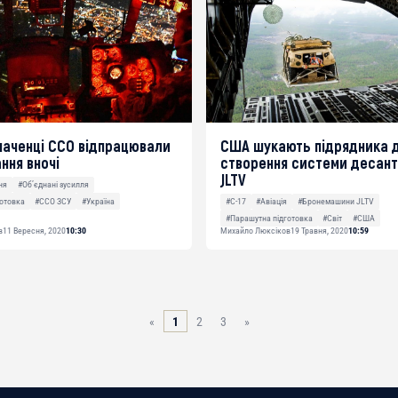
аченці ССО відпрацювали
США шукають підрядника 
ння вночі
створення системи десант
JLTV
ня
#Об’єднані зусилля
отовка
#ССО ЗСУ
#Україна
#C-17
#Авіація
#Бронемашини JLTV
#Парашутна підготовка
#Світ
#США
в
11 Вересня, 2020
10:30
Михайло Люксіков
19 Травня, 2020
10:59
«
1
2
3
»