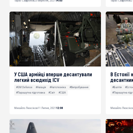
Тарас Сафронов
25 Вересня, 2021
14:05
Тарас Сафронов
2
У США армійці вперше десантували
В Естонії
легкий всюдихід ICV
десантник
#GM Defense
#Авіація
#Автотехніка
#Випробування
#Балтія
#Есто
#Парашутна підготовка
#Світ
#США
#Парашутна підг
Михайло Люксіков
11 Липня, 2021
12:08
Михайло Люксіко