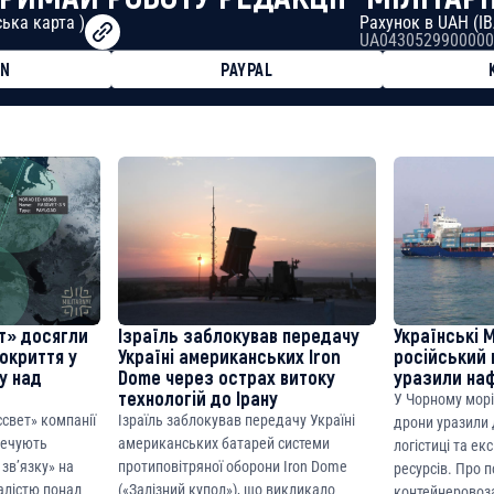
ька карта )
Рахунок в UAH (I
UA0430529900000
ON
PAYPAL
8faa7h2kvnq92wvc53exe8gm
8310283cAC1065Ae01d97CEe7
cF50975c9DFda13623f97758
т» досягли
Ізраїль заблокував передачу
Українські 
покриття у
Україні американських Iron
російський 
ку над
Dome через острах витоку
уразили на
технологій до Ірану
У Чорному морі
ссвет» компанії
Ізраїль заблокував передачу Україні
дрони уразили д
печують
американських батарей системи
логістиці та ек
зв’язку» на
протиповітряної оборони Iron Dome
ресурсів. Про 
алістю понад
(«Залізний купол»), що викликало
контейнеровоза