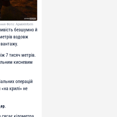
ння Фото: АрміяInform
ливість безшумно й
ометрів вздовж
 вантажу.
іж 7 тисяч метрів.
іальним кисневим
ціальних операцій
 «на крилі» не
ер.
 сягає кілометра