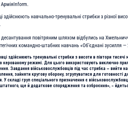
АрміяInform.
і здійснюють навчально-тренувальні стрибки з різної висо
.
 десантування повітряним шляхом відбулись на Хмельничч
атегічних командно-штабних навчань «Об’єднані зусилля — 
ці здійснюють тренувальні стрибки з висоти в півтори тисячі м
тю керованому режимі. Для цього використовують виключно при
лення. Завдання військовослужбовців під час стрибка — вийти н
лення, зайняти кругову оборону, згрупуватися для готовності д
. У складі груп спеціального призначення є військовослужбовці
 штатного, ще й додаткове спорядження та озброєння», – йдеть