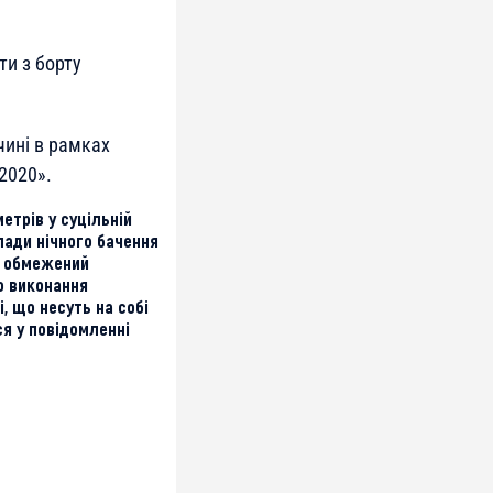
ти з борту
ині в рамках
2020».
етрів у суцільній
лади нічного бачення
а обмежений
о виконання
, що несуть на собі
ся у повідомленні