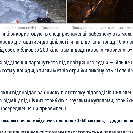
сля приземлення Фото: АрміяInform
Збирання парашуту після приземле
, які використовують спецпризначенці, забезпечують мож
ано діставатися до цілі, летіти на відстань понад 10 кіл
під собою близько 200 кілограмів додаткового «корисного»
 відділення парашутиста від повітряного судна — більше н
исоти у понад 4,5 тисяч метрів стрибки виконують зі спец
 який відповідає за бойову підготовку підрозділів Сил спе
на відміну від нічних стрибків з круглими куполами, стрибки
зосередження на приземленні.
иземляються на майданчик площею 50×50 метрів», — додав офіц
ими парашутними системами розосередження парашутистів