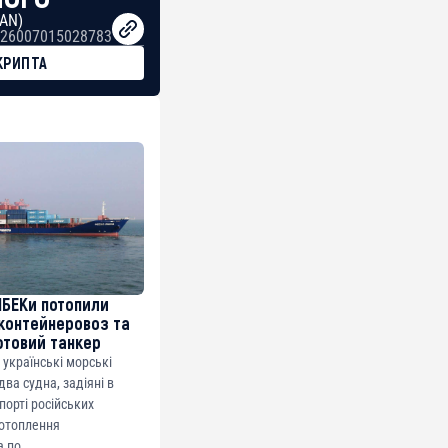
BAN)
26007015028783
КРИПТА
МБЕКи потопили
контейнеровоз та
фтовий танкер
 українські морські
ва судна, задіяні в
спорті російських
потоплення
 по...