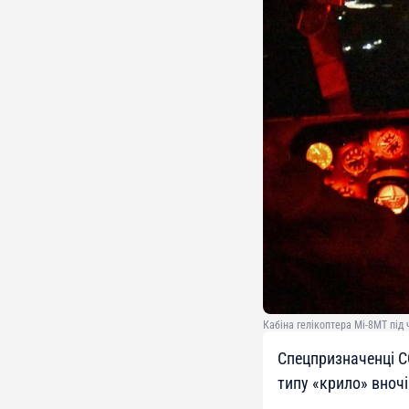
Кабіна гелікоптера Мі-8МТ під 
Спецпризначенці С
типу «крило» вночі