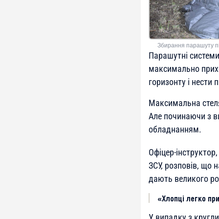
Збирання парашуту пі
Парашутні системи
максимально прихов
горизонту і нести 
Максимальна стеля
Але починаючи з в
обладнанням.
Офіцер-інструктор,
ЗСУ, розповів, що 
дають великого ро
«Хлопці легко пр
У випадку з кругл