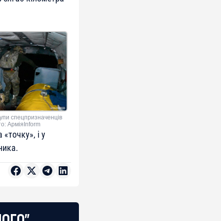
упи спецпризначенців
то: АрміяInform
«точку», і у
ника.
НОГО"