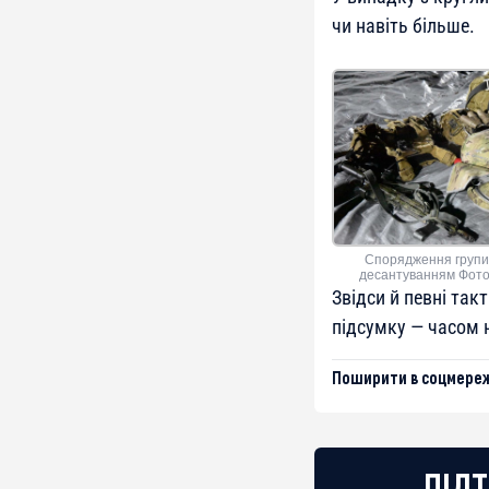
чи навіть більше.
Спорядження груп
десантуванням Фото:
Звідси й певні так
підсумку — часом 
Поширити в соцмереж
ПІДТ