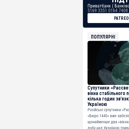
Приватбанк ( Банківс
5169 3351 0164 7408
PATRE
BTC
bc1qg0z99m95fte7kj
USDT
ПОПУЛЯРНІ
0x8676644fA7B6d32
ETH
0xfD02863D3289416f
Супутники «Рассве
вікна стабільного 
кілька годин зв’яз
Україною
Російські супутники «Ра
«Бюро 1440» вже забез
щонайменше два «вікна 
добу над Україною трив