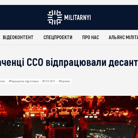
ВІДЕОКОНТЕНТ
СПЕЦПРОЕКТИ
ПРО НАС
АЛЬЯНС МІЛІТ
ченці ССО відпрацювали десан
илля
#Парашутна підготовка
#ССО ЗСУ
#Україна