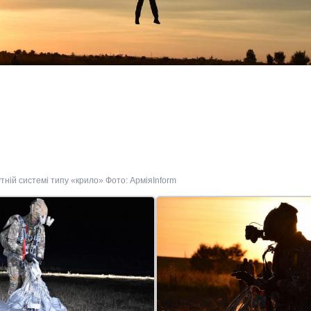
ній системі типу «крило» Фото: АрміяInform