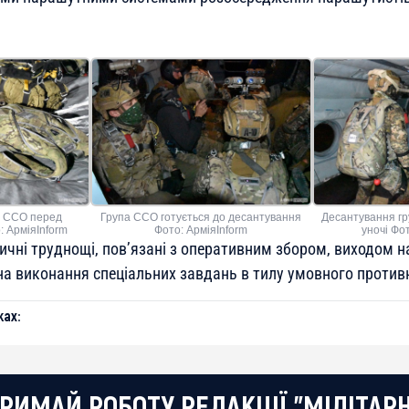
и ССО перед
Група ССО готується до десантування
Десантування гр
 АрміяInform
Фото: АрміяInform
уночі Фо
тичні труднощі, пов’язані з оперативним збором, виходом на 
на виконання спеціальних завдань в тилу умовного против
ах:
РИМАЙ РОБОТУ РЕДАКЦІЇ "МІЛІТАР