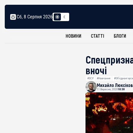
Сб, 8 Серпня 2026
НОВИНИ
СТАТТІ
БЛОГИ
Спецпризна
вночі
#ЗСУ
#Навчання
#Об’єднані зус
Михайло Люксіков
11 Вересня, 2020
10:30