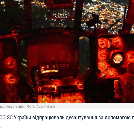
час польоту вночі Фото: АрміяInform
СО ЗС України відпрацювали десантування за допомогою 
.