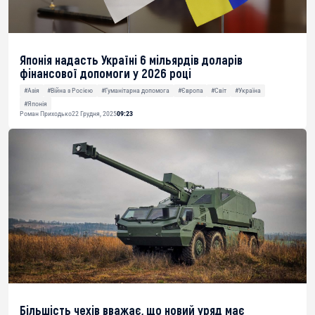
Японія надасть Україні 6 мільярдів доларів
фінансової допомоги у 2026 році
#Азія
#Війна з Росією
#Гуманітарна допомога
#Європа
#Світ
#Україна
#Японія
Роман Приходько
22 Грудня, 2025
09:23
Більшість чехів вважає, що новий уряд має