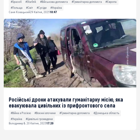
#SpaceX
#Starlink
#Військова допомога
#Гуманітарна допомога
#Європа
#Польща
#Світ
#Сусіди
#Україна
Саня Козацький
29 Квітня, 2025
10:47
Російські дрони атакували гуманітарну місію, яка
евакуювала цивільних із прифронтового села
#Війна з Росією
#Воєнні злочини
#Гуманітарна допомога
#Донецька область
#Україна
#Цивільні громадяни
Володимир Б.
20 Квітня, 2025
17:20