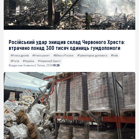
Російський удар знищив склад Червоного Хреста:
втрачено понад 300 тисяч одиниць гумдопомоги
#Атака дронів
#Атака ракет
#Війна з Росією
#Гуманітарна допомога
#Київ
#Росія
#Україна
#Червоний Хрест
Владислав Хоменко
2 Липня, 2026
19:28