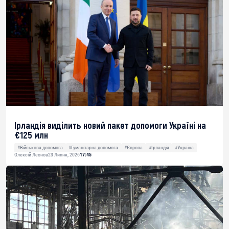
Ірландія виділить новий пакет допомоги Україні на
€125 млн
#Військова допомога
#Гуманітарна допомога
#Європа
#Ірландія
#Україна
Олексій Леонов
23 Липня, 2026
17:45