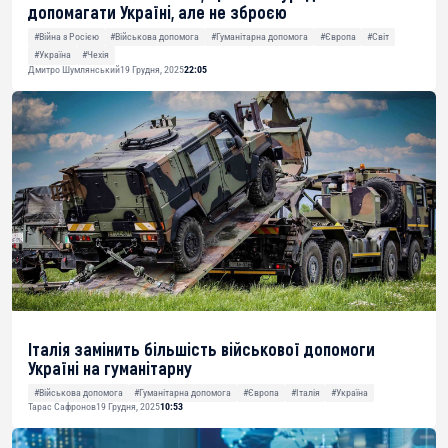
допомагати Україні, але не зброєю
#Війна з Росією
#Військова допомога
#Гуманітарна допомога
#Європа
#Світ
#Україна
#Чехія
Дмитро Шумлянський
19 Грудня, 2025
22:05
Італія замінить більшість військової допомоги
Україні на гуманітарну
#Військова допомога
#Гуманітарна допомога
#Європа
#Італія
#Україна
Тарас Сафронов
19 Грудня, 2025
10:53