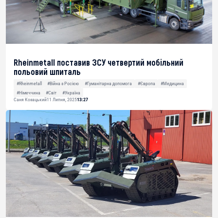
Rheinmetall поставив ЗСУ четвертий мобільний
польовий шпиталь
#Rheinmetall
#Війна з Росією
#Гуманітарна допомога
#Європа
#Медицина
#Німеччина
#Світ
#Україна
Саня Козацький
11 Липня, 2025
13:27