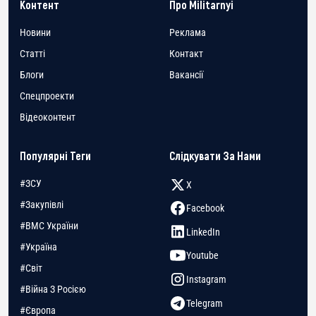
Контент
Про Militarnyi
Новини
Реклама
Статті
Контакт
Блоги
Вакансії
Спецпроекти
Відеоконтент
Популярні Теги
Слідкувати За Нами
#ЗСУ
X
#Закупівлі
Facebook
#ВМС України
LinkedIn
#Україна
Youtube
#Світ
Instagram
#Війна З Росією
Telegram
#Європа