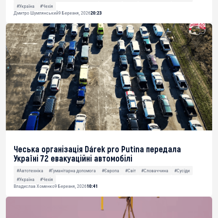
#Україна
#Чехія
Дмитро Шумлянський
9 Березня, 2026
20:23
Чеська організація Dárek pro Putina передала
Україні 72 евакуаційні автомобілі
#Автотехніка
#Гуманітарна допомога
#Європа
#Світ
#Словаччина
#Сусіди
#Україна
#Чехія
Владислав Хоменко
9 Березня, 2026
10:41