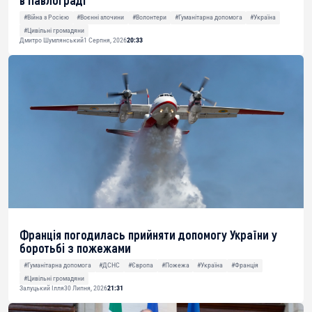
в Павлограді
#Війна з Росією
#Воєнні злочини
#Волонтери
#Гуманітарна допомога
#Україна
#Цивільні громадяни
Дмитро Шумлянський
1 Серпня, 2026
20:33
Франція погодилась прийняти допомогу України у
боротьбі з пожежами
#Гуманітарна допомога
#ДСНС
#Європа
#Пожежа
#Україна
#Франція
#Цивільні громадяни
Залуцький Ілля
30 Липня, 2026
21:31