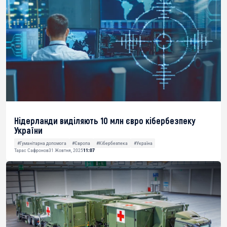
Нідерланди виділяють 10 млн євро кібербезпеку
України
#Гуманітарна допомога
#Європа
#Кібербезпека
#Україна
Тарас Сафронов
31 Жовтня, 2025
11:07