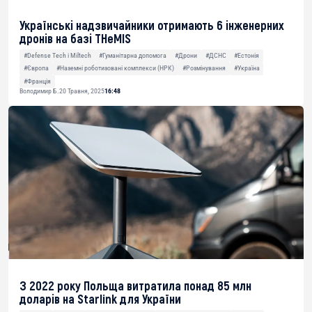
Українські надзвичайники отримають 6 інженерних
дронів на базі THeMIS
#Defense Tech і Miltech
#Гуманітарна допомога
#Дрони
#ДСНС
#Естонія
#Європа
#Наземні роботизовані комплекси (НРК)
#Розмінування
#Україна
#Франція
Володимир Б.
20 Травня, 2025
16:48
З 2022 року Польща витратила понад 85 млн
доларів на Starlink для України