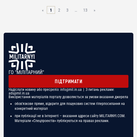
«
1
2
3
…
13
»
ГО "МІЛІТАРНИЙ"
ПІДТРИМАТИ
Надіслати новину або пресреліз:
info@mil.in.ua
| З питань реклами:
ads@mil.in.ua
Використання матеріалів порталу дозволяється за умови вказання джерела
обов'язкове пряме, відкрите для пошукових систем гіперпосилання на
конкретний матеріал
при публікації не в Інтернеті – вказання адреси сайту MILITARNYI.COM.
Матеріали «Спецпроектів» публікуються на правах реклами.