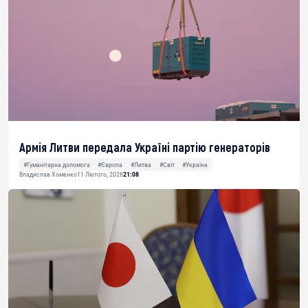
Армія Литви передала Україні партію генераторів
#Гуманітарна допомога
#Європа
#Литва
#Світ
#Україна
Владислав Хоменко
11 Лютого, 2026
21:08