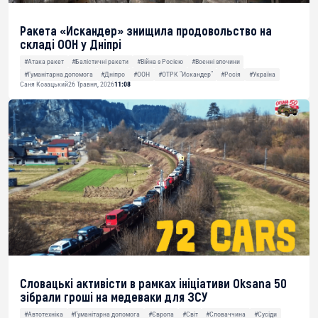
Ракета «Искандер» знищила продовольство на
складі ООН у Дніпрі
#Атака ракет
#Балістичні ракети
#Війна з Росією
#Воєнні злочини
#Гуманітарна допомога
#Дніпро
#ООН
#ОТРК "Искандер"
#Росія
#Україна
Саня Козацький
26 Травня, 2026
11:08
Словацькі активісти в рамках ініціативи Oksana 50
зібрали гроші на медеваки для ЗСУ
#Автотехніка
#Гуманітарна допомога
#Європа
#Світ
#Словаччина
#Сусіди