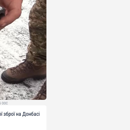
аб ООС
ї зброї на Донбасі