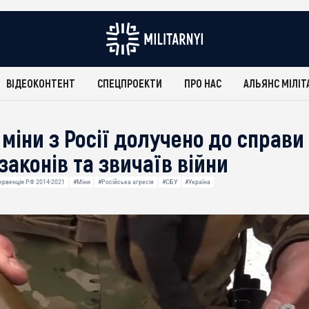
ВІДЕОКОНТЕНТ
СПЕЦПРОЕКТИ
ПРО НАС
АЛЬЯНС МІЛІТ
міни з Росії долучено до справи
аконів та звичаїв війни
ервенція РФ 2014-2021
#Міни
#Російська агресія
#СБУ
#Україна