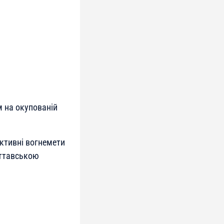
м на окупованій
активні вогнемети
 Оттавською