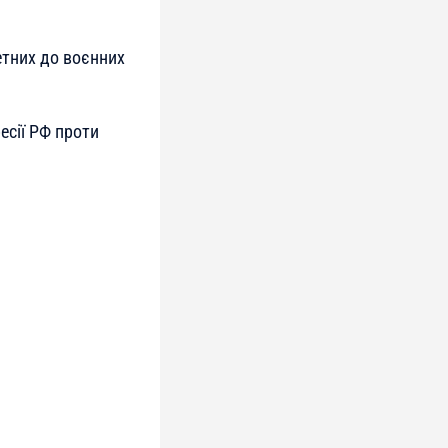
етних до воєнних
есії РФ проти