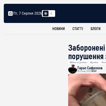
Пт, 7 Серпня 2026
НОВИНИ
СТАТТІ
БЛОГИ
Заборонені 
порушення з
#Війна на Донбасі
#Донбас
#Інт
Тарас Сафронов
26 Січня, 2022
18:07