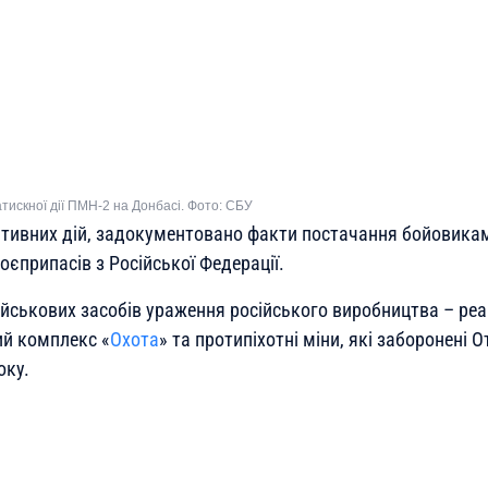
тискної дії ПМН-2 на Донбасі. Фото: СБУ
ративних дій, задокументовано факти постачання бойовика
боєприпасів з Російської Федерації.
ійськових засобів ураження російського виробництва – ре
й комплекс «
Охота
» та протипіхотні міни, які заборонені
оку.