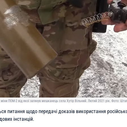
 міни ПОМ-2 від якої загинув мешканець села Хутір Вільний. Лютий 2021 рік. Фото: Шт
ься питання щодо передачі доказів використання російсько
дових інстанцій.