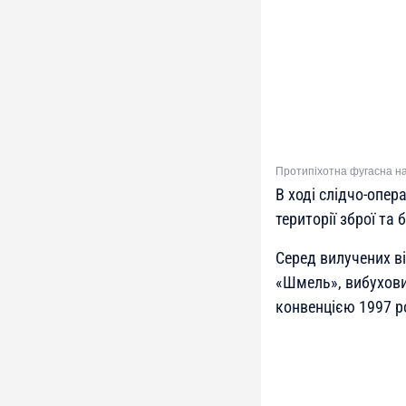
Протипіхотна фугасна на
В ході слідчо-опе
території зброї та 
Серед вилучених в
«Шмель», вибухови
конвенцією 1997 р