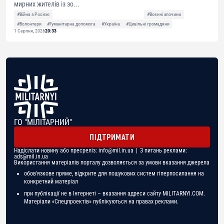
мирних жителів із зо...
#Війна з Росією
#Воєнні злочини
#Волонтери
#Гуманітарна допомога
#Україна
#Цивільні громадяни
1 Серпня, 2026
20:33
ГО "МІЛІТАРНИЙ"
ПІДТРИМАТИ
Надіслати новину або пресреліз:
info@mil.in.ua
| З питань реклами:
ads@mil.in.ua
Використання матеріалів порталу дозволяється за умови вказання джерела
обов'язкове пряме, відкрите для пошукових систем гіперпосилання на
конкретний матеріал
при публікації не в Інтернеті – вказання адреси сайту MILITARNYI.COM.
Матеріали «Спецпроектів» публікуються на правах реклами.