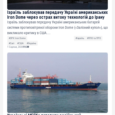
Ізраїль заблокував передачу Україні американських
Iron Dome через острах витоку технологій до Ірану
Ізраїль заблокував передачу Україні американських батарей
системи протиповітряної оборони Iron Dome («Залізний купол»), що
викликало критику в США....
#ЗРК Iron Dome
#Ізраїль
#ППО та ПРО
#Світ
#США
#Україна
1 Серпня, 2026
11:39