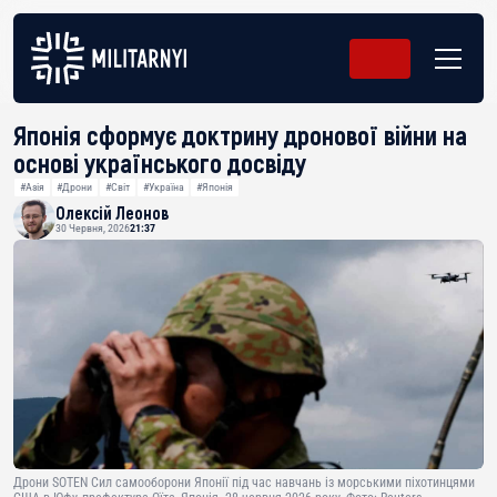
Японія сформує доктрину дронової війни на
основі українського досвіду
#Азія
#Дрони
#Світ
#Україна
#Японія
Олексій Леонов
30 Червня, 2026
21:37
Дрони SOTEN Сил самооборони Японії під час навчань із морськими піхотинцями