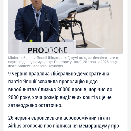
Міністр оборони Японії Шінджіро Коїдзумі оглядає безпілотники в
науково-дослідному центрі Prodrone у Нагої. 20 травня 2026 року.
Фото Andrew Caballero-Reynolds
9 червня правляча Ліберально-демократична
партія Японії схвалила пропозицію щодо
виробництва близько 80000 дронів щорічно до
2030 року, хоча розмір виділених коштів ще не
затверджено остаточно.
26 червня європейський аерокосмічний гігант
Airbus оголосив про підписання меморандуму про