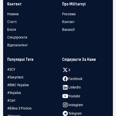
Контент
Про Militarnyi
Новини
Реклама
Статті
Контакт
Блоги
Вакансії
Спецпроекти
Відеоконтент
Популярні Теги
Слідкувати За Нами
#ЗСУ
X
#Закупівлі
Facebook
#ВМС України
LinkedIn
#Україна
Youtube
#Світ
Instagram
#Війна З Росією
Telegram