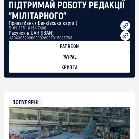
ПІДТРИМАЙ РОБОТУ РЕДАКЦІЇ
"МІЛІТАРНОГО"
Приватбанк ( Банківська карта )
5169 3351 0164 7408
Рахунок в UAH (IBAN)
UA043052990000026007015028783
PATREON
PAYPAL
КРИПТА
BTC
bc1qg0z99m95fte7kj8faa7h2kvnq92wvc53exe8gm
USDT
0x8676644fA7B6d328310283cAC1065Ae01d97CEe7
ETH
0xfD02863D3289416fcF50975c9DFda13623f97758
ПОПУЛЯРНІ