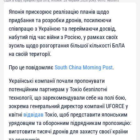
США в Юфу, префектура Оїта, Японія. 28 червня 2026 року. Фото: Reuters
Японія прискорює реалізацію планів щодо
придбання та розробки дронів, посилюючи
співпрацю з Україною та переймаючи досвід,
набутий під час війни з Росією, у рамках своїх
зусиль щодо розгортання більшої кількості БпЛА
на своїй території.
Про це повідомляє
South China Morning Post
.
Українські компанії почали пропонувати
потенційним партнерам у Токіо безпілотні
технології, що зарекомендували себе на полі бою,
зокрема генеральний директор компанії UFORCE у
квітні
відвідав
Токіо, щоб представити японським
урядовцям та оборонним підрядникам пропозицію:
виготовити тисячі дронів для захисту своєї країни
та союзників.