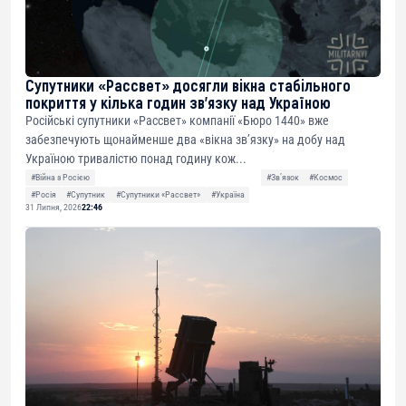
Супутники «Рассвет» досягли вікна стабільного
покриття у кілька годин зв’язку над Україною
Російські супутники «Рассвет» компанії «Бюро 1440» вже
забезпечують щонайменше два «вікна зв’язку» на добу над
Україною тривалістю понад годину кож...
#Війна з Росією
#Звʼязок
#Космос
#Росія
#Супутник
#Супутники «Рассвет»
#Україна
31 Липня, 2026
22:46