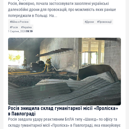
Росія, ймовірно, почала застосовувати захоплені українські
далекобійні дрони для провокацій, про можливість яких раніше
попереджали в Польщі. На...
#Війна з Росією
#Дрони
#Провокації
#Росія
#Україна
1 Серпня, 2026
19:19
Росія знищила склад гуманітарної місії «Проліска»
в Павлограді
Росія завдала удару реактивним БпЛА типу «Шахед» по офісу та
складу гуманітарної місії «Проліска» в Павлограді, яка евакуйовує