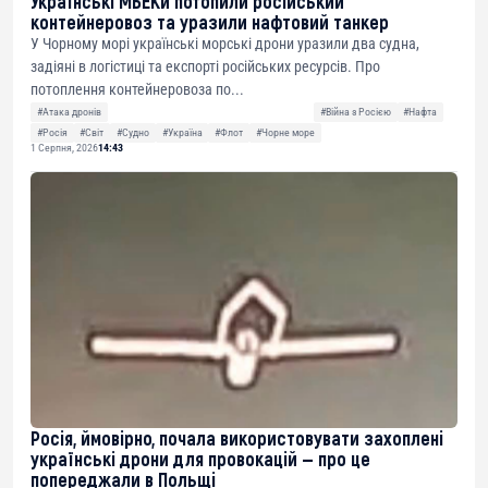
Українські МБЕКи потопили російський
контейнеровоз та уразили нафтовий танкер
У Чорному морі українські морські дрони уразили два судна,
задіяні в логістиці та експорті російських ресурсів. Про
потоплення контейнеровоза по...
#Атака дронів
#Війна з Росією
#Нафта
#Росія
#Світ
#Судно
#Україна
#Флот
#Чорне море
1 Серпня, 2026
14:43
Росія, ймовірно, почала використовувати захоплені
українські дрони для провокацій — про це
попереджали в Польщі