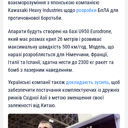
взаєморозуміння з японською компанією
Kawasaki Heavy Industries щодо
розробки
БпЛА для
протичовнової боротьби.
Апарати будуть створені на базі U950 Eurodrone,
який має розмах крил 26 метрів і розвиває
максимальну швидкість 500 км/год. Модель, що
наразі розробляється для Німеччини, Франції,
Італії та Іспанії, здатна нести до 2300 кг ракет та
бомб з лазерним наведенням.
Українські компанії також
докладають зусиль
, щоб
забезпечити постачання комплектуючих із дружніх
ринків Східної Азії з метою зменшення своєї
залежності від Китаю.