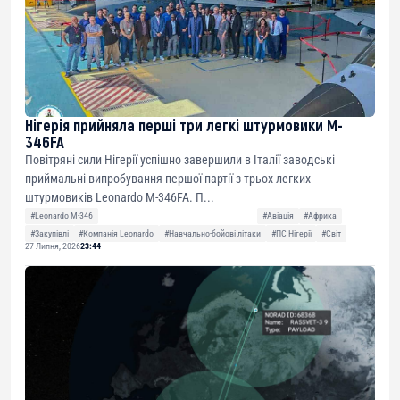
Нігерія прийняла перші три легкі штурмовики M-
346FA
Повітряні сили Нігерії успішно завершили в Італії заводські
приймальні випробування першої партії з трьох легких
штурмовиків Leonardo M-346FA. П...
#Leonardo M-346
#Авіація
#Африка
#Закупівлі
#Компанія Leonardo
#Навчально-бойові літаки
#ПС Нігерії
#Світ
27 Липня, 2026
23:44