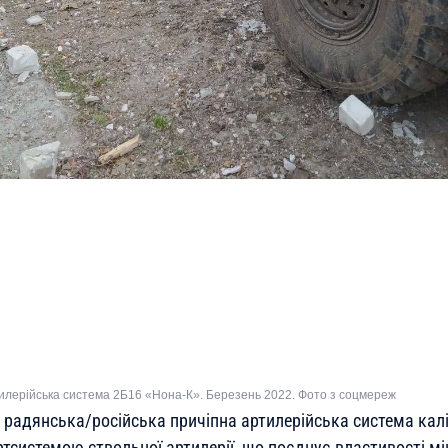
илерійська система 2Б16 «Нона-К». Березень 2022. Фото з соцмереж
е радянська/російська причіпна артилерійська система кал
тсистемою ствольної артилерії, що поєднує властивості мі