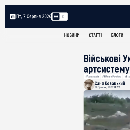
Пт, 7 Серпня 2026
НОВИНИ
СТАТТІ
БЛОГИ
Військові 
артсистему
#Артилерія
#Війна з Росією
#Втр
Саня Козацький
28 Травня, 2022
12:25