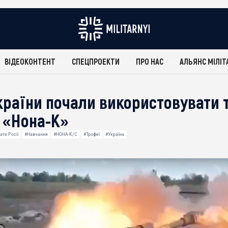
ВІДЕОКОНТЕНТ
СПЕЦПРОЕКТИ
ПРО НАС
АЛЬЯНС МІЛІТ
України почали використовувати
 «Нона-К»
ати Росії
#Навчання
#НОНА-К/С
#Трофеї
#Україна