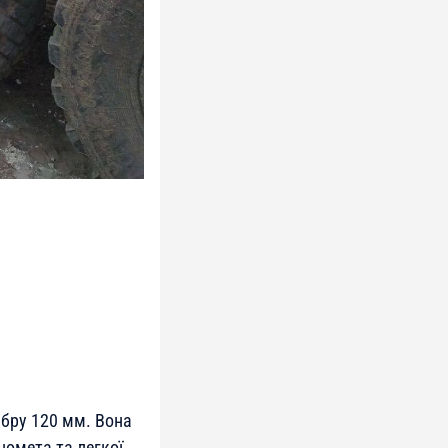
ібру 120 мм. Вона
номета та легкої