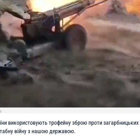
о
їни використовують трофейну зброю проти загарбницьких ві
табну війну з нашою державою.