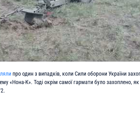
мляли
про один з випадків, коли Сили оборони України захо
ему «Нона-К». Тоді окрім самої гармати було захоплено, як
72.