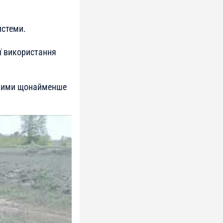
истеми.
її використання
овими щонайменше