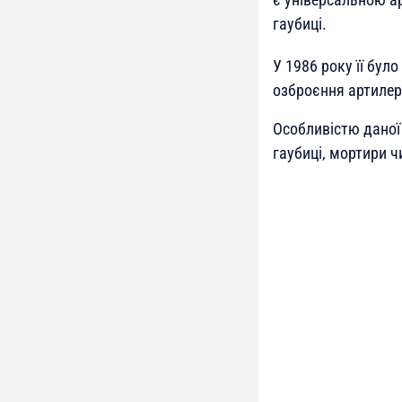
гаубиці.
У 1986 року її бул
озброєння артилер
Особливістю даної 
гаубиці, мортири ч