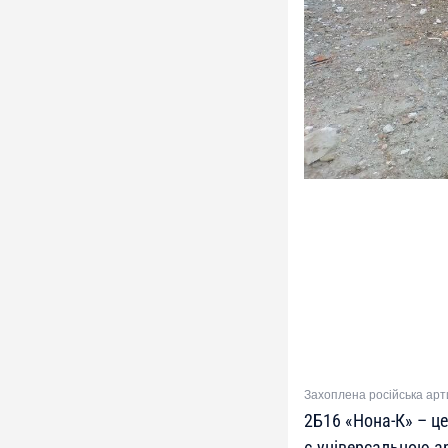
Захоплена російська арт
2Б16 «Нона-К» – ц
є універсальною ар