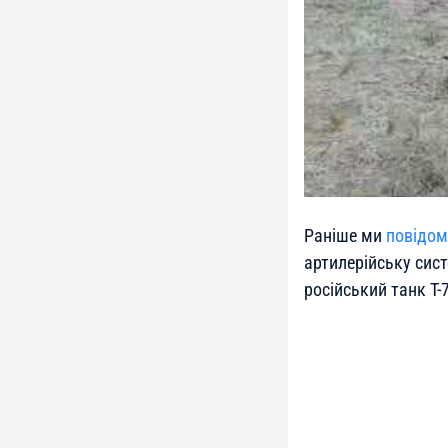
Раніше ми
повідо
артилерійську сист
російський танк Т-