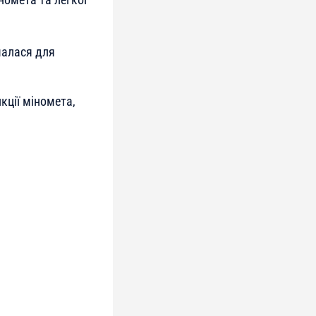
чалася для
кції міномета,