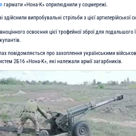
я
гармати «Нона-К» оприлюднили у соцмережі.
ві здійснили випробувальні стрільби з цієї артилерійської с
вноцінного освоєння цієї трофейної зброї для подальшого 
купантів.
лах повідомляється про захоплення українськими військ
истем 2Б16 «Нона-К», які належали армії загарбників.