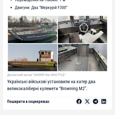
Двигуни: Два “Меркурій F300”
Десантний катер “SHERP the SHUTTLE”
Українські військові установили на катер два
великокаліберні кулемети “Browning M2”.
Поширити в соцмережах: