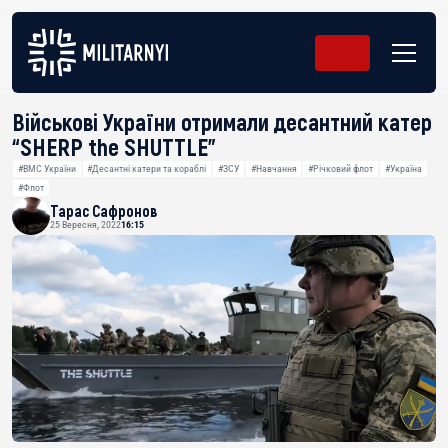
Військові України отримали десантний катер
“SHERP the SHUTTLE”
#ВМС України
#Десантні катери та кораблі
#ЗСУ
#Навчання
#Річковий флот
#Україна
#Флот
Тарас Сафронов
25 Вересня, 2022
16:15