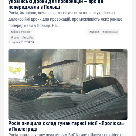
українські дрони для провокацій — про це
попереджали в Польщі
Росія, ймовірно, почала застосовувати захоплені українські
далекобійні дрони для провокацій, про можливість яких раніше
попереджали в Польщі. На...
#Війна з Росією
#Дрони
#Провокації
#Росія
#Україна
1 Серпня, 2026
19:19
Росія знищила склад гуманітарної місії «Проліска»
в Павлограді
Росія завдала удару реактивним БпЛА типу «Шахед» по офісу та