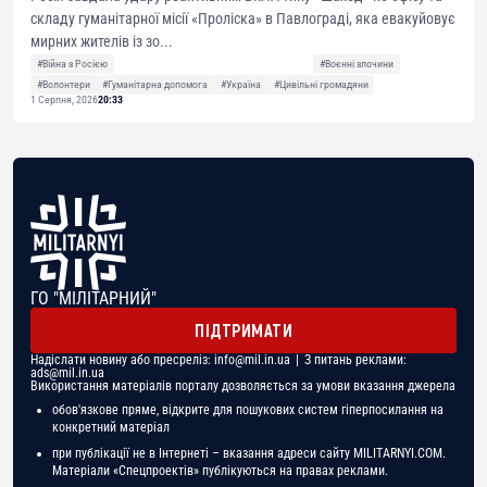
складу гуманітарної місії «Проліска» в Павлограді, яка евакуйовує
мирних жителів із зо...
#Війна з Росією
#Воєнні злочини
#Волонтери
#Гуманітарна допомога
#Україна
#Цивільні громадяни
1 Серпня, 2026
20:33
ГО "МІЛІТАРНИЙ"
ПІДТРИМАТИ
Надіслати новину або пресреліз:
info@mil.in.ua
| З питань реклами:
ads@mil.in.ua
Використання матеріалів порталу дозволяється за умови вказання джерела
обов'язкове пряме, відкрите для пошукових систем гіперпосилання на
конкретний матеріал
при публікації не в Інтернеті – вказання адреси сайту MILITARNYI.COM.
Матеріали «Спецпроектів» публікуються на правах реклами.