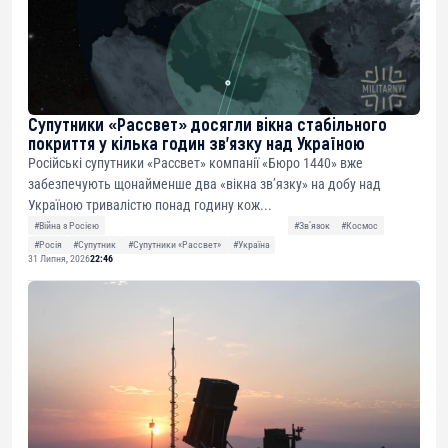
Супутники «Рассвет» досягли вікна стабільного
покриття у кілька годин зв’язку над Україною
Російські супутники «Рассвет» компанії «Бюро 1440» вже
забезпечують щонайменше два «вікна зв’язку» на добу над
Україною тривалістю понад годину кож...
#Війна з Росією
#Звʼязок
#Космос
#Росія
#Супутник
#Супутники «Рассвет»
#Україна
31 Липня, 2026
22:46