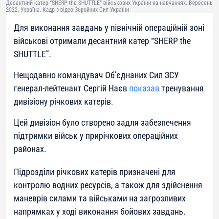
Десантний катер “SHERP the SHUTTLE” військових України на навчаннях. Вересень
2022. Україна. Кадр з відео Збройних Сил України
Для виконання завдань у північній операційній зоні
військові отримали десантний катер “SHERP the
SHUTTLE”.
Нещодавно командувач Об’єднаних Сил ЗСУ
генерал-лейтенант Сергій Наєв
показав
тренування
дивізіону річкових катерів.
Цей дивізіон було створено задля забезпечення
підтримки військ у прирічкових операційних
районах.
Підрозділи річкових катерів призначені для
контролю водних ресурсів, а також для здійснення
маневрів силами та військами на загрозливих
напрямках у ході виконання бойових завдань.