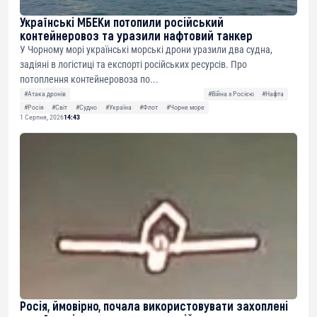
Українські МБЕКи потопили російський
контейнеровоз та уразили нафтовий танкер
У Чорному морі українські морські дрони уразили два судна,
задіяні в логістиці та експорті російських ресурсів. Про
потоплення контейнеровоза по...
#Атака дронів
#Війна з Росією
#Нафта
#Росія
#Світ
#Судно
#Україна
#Флот
#Чорне море
1 Серпня, 2026
14:43
Росія, ймовірно, почала використовувати захоплені