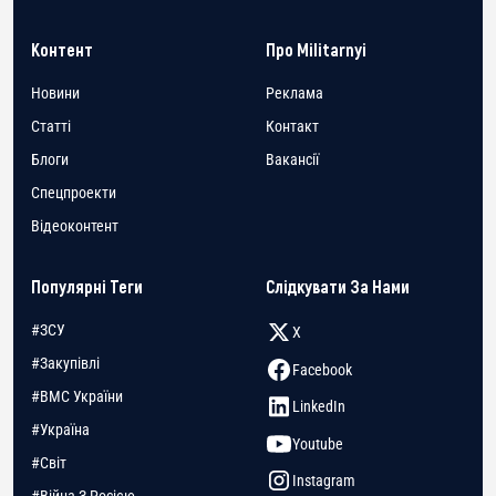
Контент
Про Militarnyi
Новини
Реклама
Статті
Контакт
Блоги
Вакансії
Спецпроекти
Відеоконтент
Популярні Теги
Слідкувати За Нами
#ЗСУ
X
#Закупівлі
Facebook
#ВМС України
LinkedIn
#Україна
Youtube
#Світ
Instagram