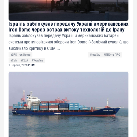
Ізраїль заблокував передачу Україні американських
Iron Dome через острах витоку технологій до Ірану
Ізраїль заблокував передачу Україні американських батарей
системи протиповітряної оборони Iron Dome («Залізний купол»), що
викликало критику в США....
#ЗРК Iron Dome
#Ізраїль
#ППО та ПРО
#Світ
#США
#Україна
1 Серпня, 2026
11:39