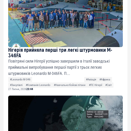
Нігерія прийняла перші три легкі штурмовики M-
346FA
Повітряні сили Нігерії успішно завершили в Італії заводські
приймальні випробування першої партії з трьох легких
штурмовиків Leonardo M-346FA. П...
#Leonardo M-346
#Авіація
#Африка
#Закупівлі
#Компанія Leonardo
#Навчально-бойові літаки
#ПС Нігерії
#Світ
27 Липня, 2026
23:44