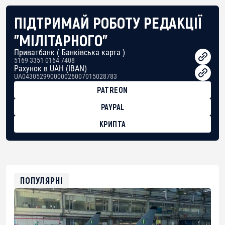
ПІДТРИМАЙ РОБОТУ РЕДАКЦІЇ
"МІЛІТАРНОГО"
Приватбанк ( Банківська карта )
5169 3351 0164 7408
Рахунок в UAH (IBAN)
UA043052990000026007015028783
PATREON
PAYPAL
КРИПТА
BTC
bc1qg0z99m95fte7kj8faa7h2kvnq92wvc53exe8gm
USDT
0x8676644fA7B6d328310283cAC1065Ae01d97CEe7
ETH
0xfD02863D3289416fcF50975c9DFda13623f97758
ПОПУЛЯРНІ