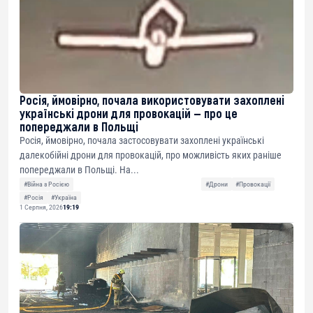
Росія, ймовірно, почала використовувати захоплені
українські дрони для провокацій — про це
попереджали в Польщі
Росія, ймовірно, почала застосовувати захоплені українські
далекобійні дрони для провокацій, про можливість яких раніше
попереджали в Польщі. На...
#Війна з Росією
#Дрони
#Провокації
#Росія
#Україна
1 Серпня, 2026
19:19