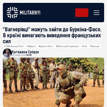
“Вагнерівці” можуть зайти до Буркіна-Фасо.
В країні вимагають виведення французьких
сил
#"ПВК Вагнер/Лига"
#Африка
#Буркіна-Фасо
#Військовий переворот
#Світ
#Франція
Катерина Супрун
22 Січня, 2023
10:43