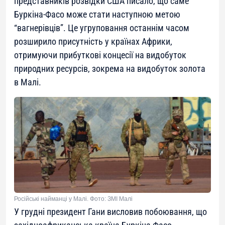
представників розвідки США писало, що саме
Буркіна-Фасо може стати наступною метою
“вагнерівців”. Це угруповання останнім часом
розширило присутність у країнах Африки,
отримуючи прибуткові концесії на видобуток
природних ресурсів, зокрема на видобуток золота
в Малі.
Російські найманці у Малі. Фото: ЗМІ Малі
У грудні президент Гани висловив побоювання, що