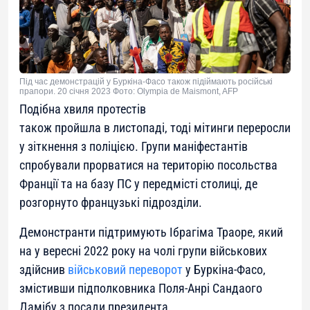
Під час демонстрацій у Буркіна-Фасо також підіймають російські
прапори. 20 січня 2023 Фото: Olympia de Maismont, AFP
Подібна хвиля протестів
також пройшла в листопаді, тоді мітинги переросли
у зіткнення з поліцією. Групи маніфестантів
спробували прорватися на територію посольства
Франції та на базу ПС у передмісті столиці, де
розгорнуто французькі підрозділи.
Демонстранти підтримують Ібрагіма Траоре, який
на у вересні 2022 року на чолі групи військових
здійснив
військовий переворот
у Буркіна-Фасо,
змістивши підполковника Поля-Анрі Сандаого
Дамібу з посади президента.