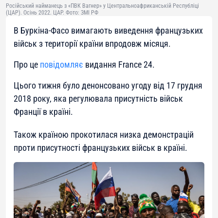
Російський найманець з «ПВК Вагнер» у Центральноафриканській Республіці
(ЦАР). Осінь 2022. ЦАР. Фото: ЗМІ РФ
В Буркіна-Фасо вимагають виведення французьких
військ з території країни впродовж місяця.
Про це
повідомляє
видання France 24.
Цього тижня було денонсовано угоду від 17 грудня
2018 року, яка регулювала присутність військ
Франції в країні.
Також країною прокотилася низка демонстрацій
проти присутності французьких військ в країні.