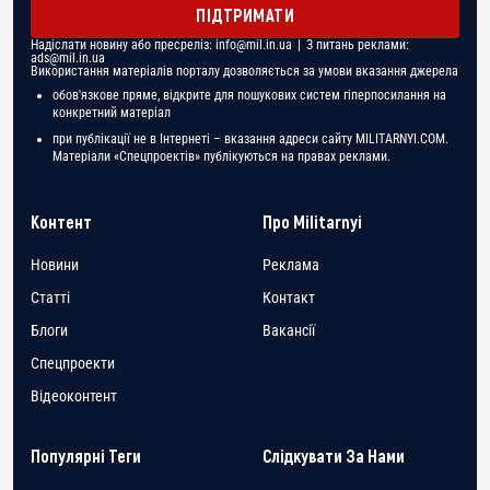
ПІДТРИМАТИ
Надіслати новину або пресреліз:
info@mil.in.ua
| З питань реклами:
ads@mil.in.ua
Використання матеріалів порталу дозволяється за умови вказання джерела
обов'язкове пряме, відкрите для пошукових систем гіперпосилання на
конкретний матеріал
при публікації не в Інтернеті – вказання адреси сайту MILITARNYI.COM.
Матеріали «Спецпроектів» публікуються на правах реклами.
Контент
Про Militarnyi
Новини
Реклама
Статті
Контакт
Блоги
Вакансії
Спецпроекти
Відеоконтент
Популярні Теги
Слідкувати За Нами