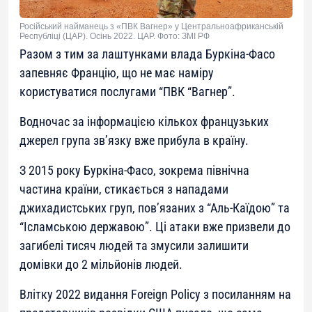
Російський найманець з «ПВК Вагнер» у Центральноафриканській
Республіці (ЦАР). Осінь 2022. ЦАР. Фото: ЗМІ РФ
Разом з тим за лаштунками влада Буркіна-Фасо
запевняє Францію, що не має наміру
користуватися послугами “ПВК “Вагнер”.
Водночас за інформацією кількох французьких
джерел група зв’язку вже прибула в країну.
З 2015 року Буркіна-Фасо, зокрема північна
частина країни, стикається з нападами
джихадистських груп, пов’язаних з “Аль-Каїдою” та
“Ісламською державою”. Ці атаки вже призвели до
загибелі тисяч людей та змусили залишити
домівки до 2 мільйонів людей.
Влітку 2022 видання Foreign Policy з посиланням на