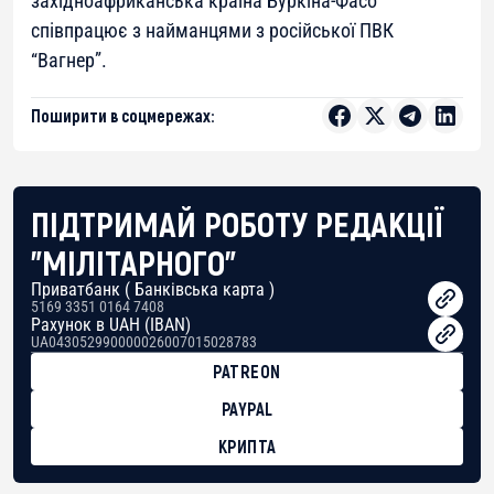
західноафриканська країна Буркіна-Фасо
співпрацює з найманцями з російської ПВК
“Вагнер”.
Поширити в соцмережах:
ПІДТРИМАЙ РОБОТУ РЕДАКЦІЇ
"МІЛІТАРНОГО"
Приватбанк ( Банківська карта )
5169 3351 0164 7408
Рахунок в UAH (IBAN)
UA043052990000026007015028783
PATREON
PAYPAL
КРИПТА
BTC
bc1qg0z99m95fte7kj8faa7h2kvnq92wvc53exe8gm