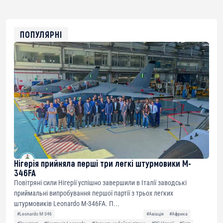
USDT
0x8676644fA7B6d328310283cAC1065Ae01d97CEe7
ETH
0xfD02863D3289416fcF50975c9DFda13623f97758
ПОПУЛЯРНІ
Нігерія прийняла перші три легкі штурмовики M-
346FA
Повітряні сили Нігерії успішно завершили в Італії заводські
приймальні випробування першої партії з трьох легких
штурмовиків Leonardo M-346FA. П...
#Leonardo M-346
#Авіація
#Африка