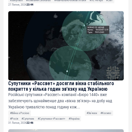
#Закупівлі
#Компанія Leonardo
#Навчально-бойові літаки
#ПС Нігерії
#Світ
27 Липня, 2026
23:44
Супутники «Рассвет» досягли вікна стабільного
покриття у кілька годин зв’язку над Україною
Російські супутники «Рассвет» компанії «Бюро 1440» вже
забезпечують щонайменше два «вікна зв’язку» на добу над
Україною тривалістю понад годину кож...
#Війна з Росією
#Звʼязок
#Космос
#Росія
#Супутник
#Супутники «Рассвет»
#Україна
31 Липня, 2026
22:46