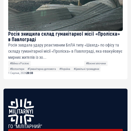
Росія знищила склад гуманітарної місії «Проліска»
в Павлограді
Росія завдала удару реактивним БпЛА типу «Шахед» по офісу та
складу гуманітарної місії «Проліска» в Павлограді, яка евакуйовує
мирних жителів із зо...
#Війна з Росією
#Воєнні злочини
#Волонтери
#Гуманітарна допомога
#Україна
#Цивільні громадяни
1 Серпня, 2026
20:33
ГО "МІЛІТАРНИЙ"