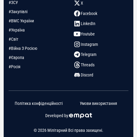
#ЗСУ
X
#Закупівлі
Facebook
#ВМС України
LinkedIn
#Україна
Youtube
#Світ
Instagram
#Війна З Росією
Telegram
#Європа
Threads
#Росія
Discord
Політика конфіденційності
Умови використання
Developed by:
© 2026 Мілітарний Всі права захищені.