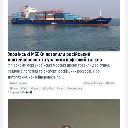
Українські МБЕКи потопили російський
контейнеровоз та уразили нафтовий танкер
У Чорному морі українські морські дрони уразили два судна,
задіяні в логістиці та експорті російських ресурсів. Про
потоплення контейнеровоза по...
#Атака дронів
#Війна з Росією
#Нафта
#Росія
#Світ
#Судно
#Україна
#Флот
#Чорне море
1 Серпня, 2026
14:43