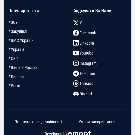
Популярні Теги
Слідкувати За Нами
#ЗСУ
X
#Закупівлі
Facebook
#ВМС України
LinkedIn
#Україна
Youtube
#Світ
Instagram
#Війна З Росією
Telegram
#Європа
Threads
#Росія
Discord
Політика конфіденційності
Умови використання
Developed by: