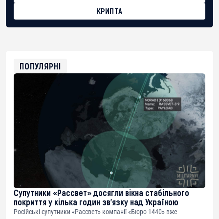
КРИПТА
BTC
bc1qg0z99m95fte7kj8faa7h2kvnq92wvc53exe8gm
USDT
0x8676644fA7B6d328310283cAC1065Ae01d97CEe7
ETH
0xfD02863D3289416fcF50975c9DFda13623f97758
ПОПУЛЯРНІ
Супутники «Рассвет» досягли вікна стабільного
покриття у кілька годин зв’язку над Україною
Російські супутники «Рассвет» компанії «Бюро 1440» вже