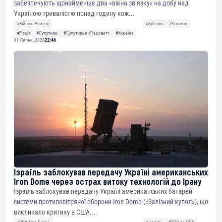
забезпечують щонайменше два «вікна зв’язку» на добу над
Україною тривалістю понад годину кож...
#Війна з Росією
#Звʼязок
#Космос
#Росія
#Супутник
#Супутники «Рассвет»
#Україна
31 Липня, 2026
22:46
Ізраїль заблокував передачу Україні американських
Iron Dome через острах витоку технологій до Ірану
Ізраїль заблокував передачу Україні американських батарей
системи протиповітряної оборони Iron Dome («Залізний купол»), що
викликало критику в США....