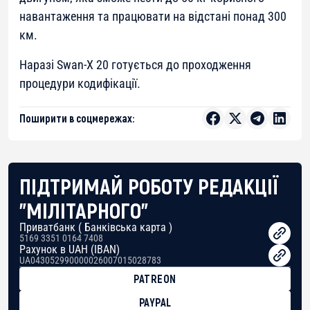
навантаження та працювати на відстані понад 300
км.
Наразі Swan-X 20 готується до проходження
процедури кодифікації.
Поширити в соцмережах:
ПІДТРИМАЙ РОБОТУ РЕДАКЦІЇ
"МІЛІТАРНОГО"
Приватбанк ( Банківська карта )
5169 3351 0164 7408
Рахунок в UAH (IBAN)
UA043052990000026007015028783
PATREON
PAYPAL