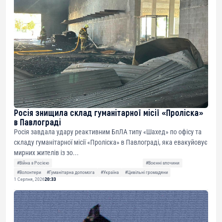
Росія знищила склад гуманітарної місії «Проліска»
в Павлограді
Росія завдала удару реактивним БпЛА типу «Шахед» по офісу та
складу гуманітарної місії «Проліска» в Павлограді, яка евакуйовує
мирних жителів із зо...
#Війна з Росією
#Воєнні злочини
#Волонтери
#Гуманітарна допомога
#Україна
#Цивільні громадяни
1 Серпня, 2026
20:33