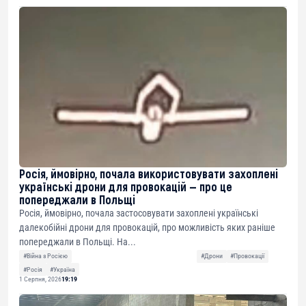
Росія, ймовірно, почала використовувати захоплені
українські дрони для провокацій — про це
попереджали в Польщі
Росія, ймовірно, почала застосовувати захоплені українські
далекобійні дрони для провокацій, про можливість яких раніше
попереджали в Польщі. На...
#Війна з Росією
#Дрони
#Провокації
#Росія
#Україна
1 Серпня, 2026
19:19