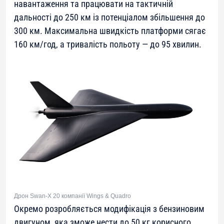
навантаження та працювати на тактичній
дальності до 250 км із потенціалом збільшення до
300 км. Максимальна швидкість платформи сягає
160 км/год, а тривалість польоту — до 95 хвилин.
Дрон Swan-X 20 компанії Wings & Quadro
Окремо розробляється модифікація з бензиновим
двигуном, яка зможе нести до 50 кг корисного