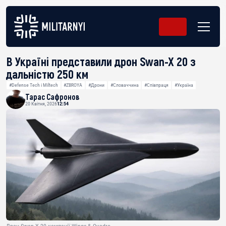
В Україні представили дрон Swan-X 20 з
дальністю 250 км
#Defense Tech і Miltech
#ZBROYA
#Дрони
#Словаччина
#Співпраця
#Україна
Тарас Сафронов
20 Квітня, 2026
12:54