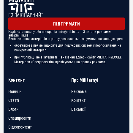
ГО "МІЛІТАРНИЙ"
ПІДТРИМАТИ
Надіслати новину або пресреліз:
info@mil.in.ua
| З питань реклами:
ads@mil.in.ua
Використання матеріалів порталу дозволяється за умови вказання джерела
обов'язкове пряме, відкрите для пошукових систем гіперпосилання на
конкретний матеріал
при публікації не в Інтернеті – вказання адреси сайту MILITARNYI.COM.
Матеріали «Спецпроектів» публікуються на правах реклами.
Контент
Про Militarnyi
Новини
Реклама
Статті
Контакт
Блоги
Вакансії
Спецпроекти
Відеоконтент