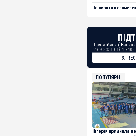
Поширити в соцмереж
ПІДТ
Приватбанк ( Банківс
5169 3351 0164 7408
PATRE
BTC
bc1qg0z99m95fte7kj
USDT
ПОПУЛЯРНІ
0x8676644fA7B6d32
ETH
0xfD02863D3289416f
Нігерія прийняла п