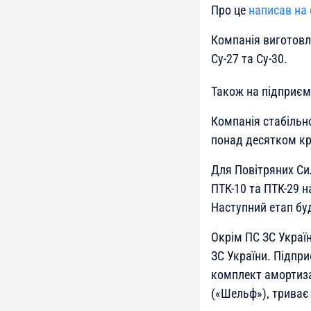
Про це
написав на 
Компанія виготовляє
Су-27 та Су-30.
Також на підприємс
Компанія стабільн
понад десятком краї
Для Повітряних Си
ПТК-10 та ПТК-29 на
Наступний етап буде
Окрім ПС ЗС Украї
ЗС України. Підпр
комплект амортиза
(«Шельф»), триває