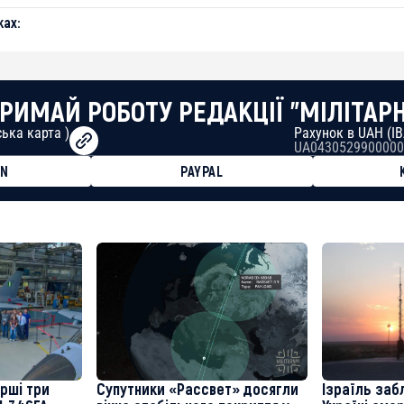
ах:
РИМАЙ РОБОТУ РЕДАКЦІЇ "МІЛІТАР
ька карта )
Рахунок в UAH (I
UA0430529900000
ON
PAYPAL
8faa7h2kvnq92wvc53exe8gm
8310283cAC1065Ae01d97CEe7
cF50975c9DFda13623f97758
ерші три
Супутники «Рассвет» досягли
Ізраїль заб