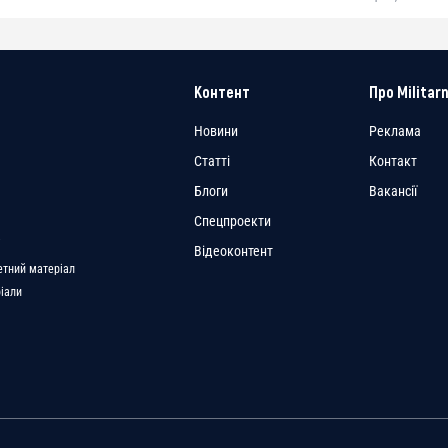
Контент
Про Militarn
Новини
Реклама
Статті
Контакт
Блоги
Вакансії
Спецпроекти
a
Відеоконтент
етний матеріал
ріали