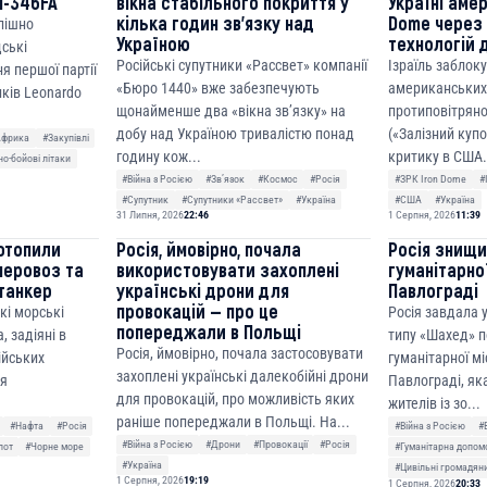
M-346FA
вікна стабільного покриття у
Україні аме
кілька годин зв’язку над
Dome через 
спішно
Україною
технологій 
дські
Російські супутники «Рассвет» компанії
Ізраїль заблок
я першої партії
«Бюро 1440» вже забезпечують
американських
ків Leonardo
щонайменше два «вікна зв’язку» на
протиповітряно
добу над Україною тривалістю понад
(«Залізний куп
Африка
#Закупівлі
годину кож...
критику в США.
о-бойові літаки
#Війна з Росією
#Звʼязок
#Космос
#Росія
#ЗРК Iron Dome
#
#Супутник
#Супутники «Рассвет»
#Україна
#США
#Україна
31 Липня, 2026
22:46
1 Серпня, 2026
11:39
отопили
Росія, ймовірно, почала
Росія знищ
неровоз та
використовувати захоплені
гуманітарної
танкер
українські дрони для
Павлограді
провокацій — про це
кі морські
Росія завдала
попереджали в Польщі
, задіяні в
типу «Шахед» п
Росія, ймовірно, почала застосовувати
сійських
гуманітарної мі
захоплені українські далекобійні дрони
ня
Павлограді, як
для провокацій, про можливість яких
жителів із зо...
раніше попереджали в Польщі. На...
#Нафта
#Росія
#Війна з Росією
#
#Війна з Росією
#Дрони
#Провокації
#Росія
лот
#Чорне море
#Гуманітарна допом
#Україна
#Цивільні громадян
1 Серпня, 2026
19:19
1 Серпня, 2026
20:33