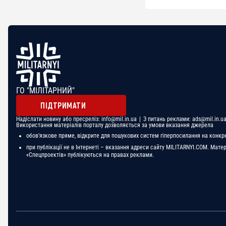
ГО "МІЛІТАРНИЙ"
ПІДТРИМАТИ
Надіслати новину або пресреліз:
info@mil.in.ua
| З питань реклами:
ads@mil.in.u
Використання матеріалів порталу дозволяється за умови вказання джерела
обов'язкове пряме, відкрите для пошукових систем гіперпосилання на конкр
при публікації не в Інтернеті – вказання адреси сайту MILITARNYI.COM. Мате
«Спецпроектів» публікуються на правах реклами.