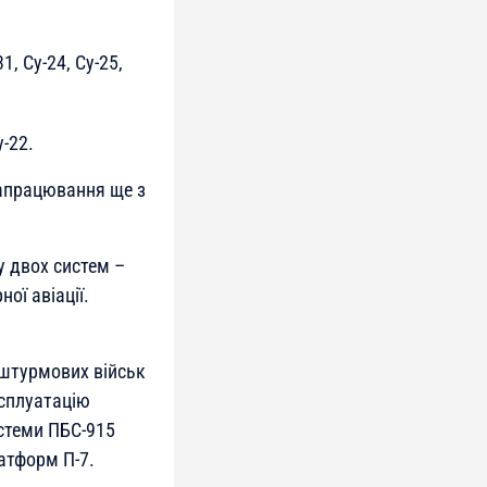
1, Су-24, Су-25,
-22.
напрацювання ще з
 двох систем –
ої авіації.
-штурмових військ
ксплуатацію
стеми ПБС-915
атформ П-7.