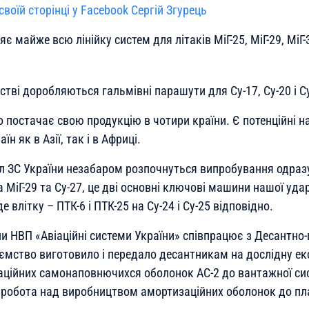
своїй сторінці у Facebook Сергій Згурець
 майже всю лінійку систем для літаків МіГ-25, МіГ-29, МіГ-3
тві доробляються гальмівні парашути для Су-17, Су-20 і Су
о постачає свою продукцію в чотири країни. Є потенційні 
н як в Азії, так і в Африці.
л ЗС України незабаром розпочнуться випробування одразу
 МіГ-29 та Су-27, це дві основні ключові машини нашої ударн
 влітку – ПТК-6 і ПТК-25 на Су-24 і Су-25 відповідно.
ни НВП «Авіаційні системи України» співпрацює з Десантно
иємство виготовило і передало десантникам на дослідну е
ційних самонаповнючихся оболонок АС-2 до вантажної си
 робота над виробництвом амортизаційних оболонок до пл