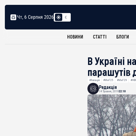
Чт, 6 Серпня 2026
НОВИНИ
СТАТТІ
БЛОГИ
В Україні 
парашутів 
#Авіація
#МиГ-25
#МиГ-29
#НВП
Редакція
14 Травня, 2019
22:10