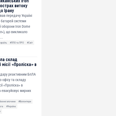
риканських Iron
острах витоку
до Ірану
ував передачу Україні
 батарей системи
ї оборони Iron Dome
ол»), що викликало
...
Ізраїль
#ППО та ПРО
#Світ
ила склад
 місії «Проліска» в
 удару реактивним БпЛА
о офісу та складу
сії «Проліска» в
а евакуйовує мирних
Воєнні злочини
#Волонтери
ога
#Україна
и