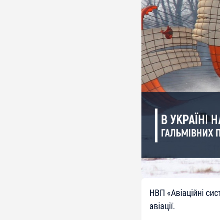
НВП «Авіаційні си
авіації.