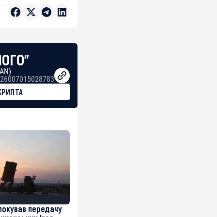
НОГО"
BAN)
26007015028783
КРИПТА
локував передачу