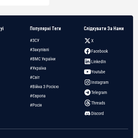
yi
Популярні Теги
Слідкувати За Нами
#ЗСУ
X
#Закупівлі
Facebook
#ВМС України
LinkedIn
#Україна
Youtube
#Світ
Instagram
#Війна З Росією
Telegram
#Європа
Threads
#Росія
Discord