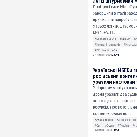
легкі штурмовики 
Повітряні сили Нігерії у
завершили в Італії заво
приймальні випробуванн
з трьох легких штурмови
M-346FA. П...
#Leonardo M-346
#Авіація
#
#Компанія Leonardo
#Навчальн
#ПС Нігерії
#Світ
27 Липня, 2026
23:44
Українські МБЕКи п
російський контей
уразили нафтовий 
У Чорному морі українсь
дрони уразили два судна
логістиці та експорті ро
ресурсів. Про потоплен
контейнеровоза по...
#Атака дронів
#Війна з Росією
#Світ
#Судно
#Україна
#Ф
1 Серпня, 2026
14:43