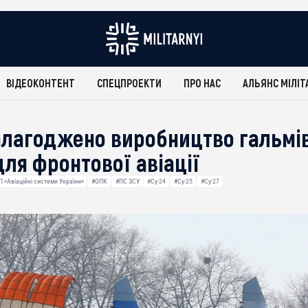
ВІДЕОКОНТЕНТ
СПЕЦПРОЕКТИ
ПРО НАС
АЛЬЯНС МІЛІТ
налагоджено виробництво гальмі
для фронтової авіації
 «Авіаційні системи України»
#ОПК
#ПС ЗСУ
#Су-24
#Су-25
#Су-27