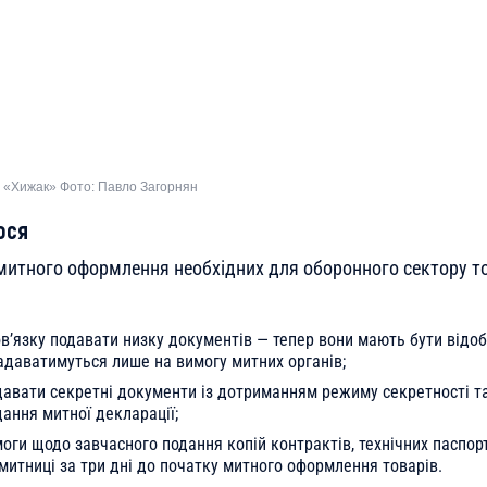
і «Хижак» Фото: Павло Загорнян
ося
митного оформлення необхідних для оборонного сектору т
в’язку подавати низку документів — тепер вони мають бути відоб
надаватимуться лише на вимогу митних органів;
авати секретні документи із дотриманням режиму секретності та
ання митної декларації;
оги щодо завчасного подання копій контрактів, технічних паспорт
митниці за три дні до початку митного оформлення товарів.