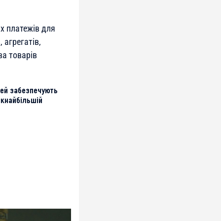
х платежів для
 агрегатів,
ва товарів
дей забезпечують
якнайбільшій