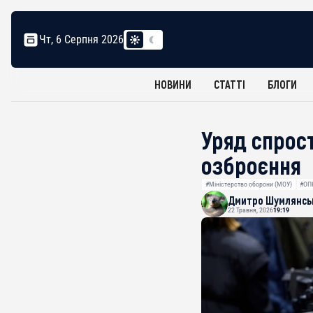
Чт, 6 Серпня 2026
НОВИНИ
СТАТТІ
БЛОГИ
Уряд спрос
озброєння
#Міністерство оборони (МОУ)
#ОП
Дмитро Шумлянсь
22 Травня, 2026
19:19