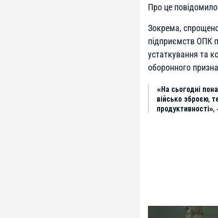
Про це повідомил
Зокрема, спрощено
підприємств ОПК пі
устаткування та к
оборонного призна
«На сьогодні пон
військо зброєю, т
продуктивності», 