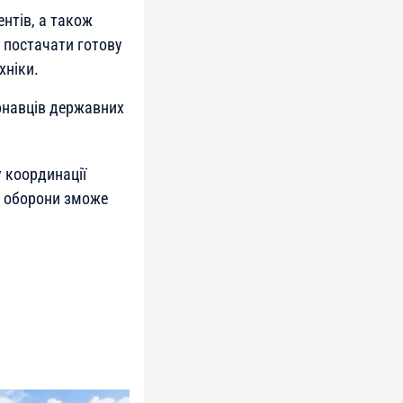
нтів, а також
 постачати готову
хніки.
онавців державних
 координації
о оборони зможе
.