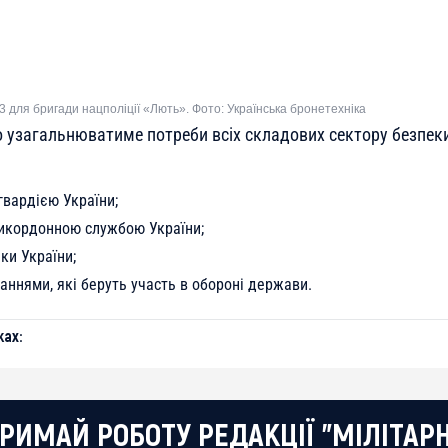
для бригади нацполіції «Лють». Фото: Українська бронетехніка
о узагальнюватиме потреби всіх складових сектору безпеки
вардією України;
кордонною службою України;
ки України;
ннями, які беруть участь в обороні держави.
ах:
РИМАЙ РОБОТУ РЕДАКЦІЇ "МІЛІТАР