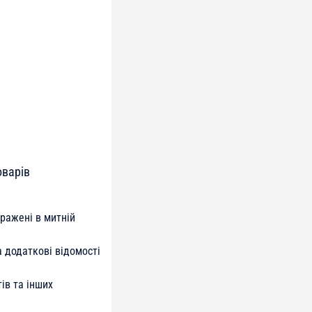
оварів
ражені в митній
 додаткові відомості
ів та інших