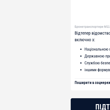
Бронетранспортери М113 
Відтепер відомств
включно з:
Національною г
Державною при
Службою безпе
іншими формува
Поширити в соцмереж
ПІДТ