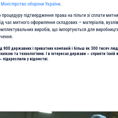
о
Міністерство оборони України
.
 процедуру підтвердження права на пільги зі сплати митни
д час митного оформлення складових — матеріалів, вузлів,
омплектувальних виробів, що імпортуються для виробницт
чення.
ад 900 державних і приватних компаній і більш як 300 тисяч лю
ехнікою та технологіями. І в інтересах держави — сприяти їхній 
— підкреслили у відомстві.