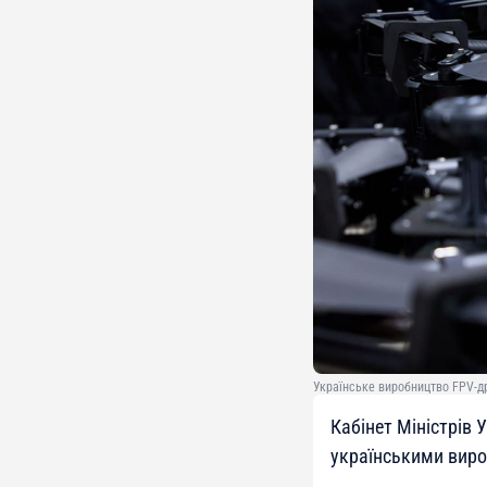
Українське виробництво FPV-др
Кабінет Міністрів 
українськими виро