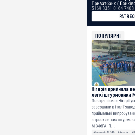
Приватбанк ( Банківс
5169 3351 0164 7408
PATRE
BTC
bc1qg0z99m95fte7kj
USDT
ПОПУЛЯРНІ
0x8676644fA7B6d32
ETH
0xfD02863D3289416f
Нігерія прийняла п
легкі штурмовики 
Повітряні сили Нігерії у
завершили в Італії заво
приймальні випробуванн
з трьох легких штурмови
M-346FA. П...
#Leonardo M-346
#Авіація
#