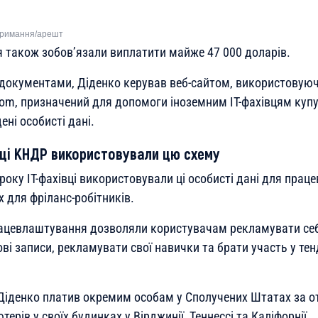
тримання/арешт
ця також зобов’язали виплатити майже 47 000 доларів.
 документами, Діденко керував веб-сайтом, використовую
com, призначений для допомоги іноземним ІТ-фахівцям куп
ні особисті дані.
вці КНДР використовували цю схему
оку ІТ-фахівці використовували ці особисті дані для прац
 для фріланс-робітників.
ацевлаштування дозволяли користувачам рекламувати себ
ві записи, рекламувати свої навички та брати участь у тен
.
Діденко платив окремим особам у Сполучених Штатах за о
ерів у своїх будинках у Вірджинії, Теннессі та Каліфорнії.