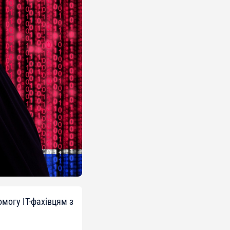
могу ІТ-фахівцям з