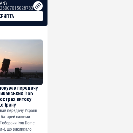
BAN)
26007015028783
КРИПТА
локував передачу
риканських Iron
острах витоку
до Ірану
ував передачу Україні
 батарей системи
ї оборони Iron Dome
ол»), що викликало