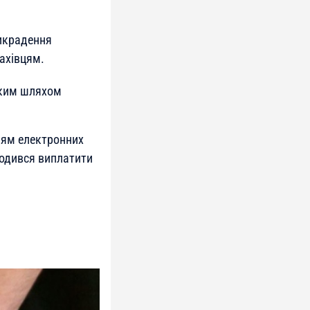
викрадення
ахівцям.
ьким шляхом
ням електронних
годився виплатити