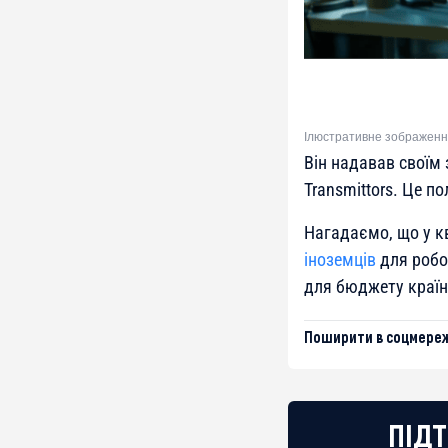
Ілюстративне зображенн
Він надавав своїм
Transmittors. Це п
Нагадаємо, що у кв
іноземців
для робот
для бюджету країн
Поширити в соцмереж
ПІДТ