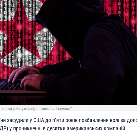
ься на роботу в західні технологічні компанії.
и засудили у США до п’яти років позбавлення волі за допо
НДР) у проникненні в десятки американських компаній.