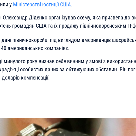
мили у
Міністерстві юстиції США
.
 Олександр Діденко організував схему, яка призвела до 
отень громадян США та їх продажу північнокорейським ІТ-ф
 дані північнокорейці під виглядом американців шахрайс
 40 американських компаніях.
ді минулого року визнав себе винним у змові з використан
 крадіжці особистих даних за обтяжуючих обставин. Він по
 доларів компенсації.