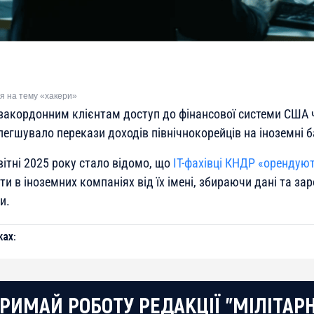
я на тему «хакери»
 закордонним клієнтам доступ до фінансової системи США ч
олегшувало перекази доходів північнокорейців на іноземні б
ітні 2025 року стало відомо, що
ІТ-фахівці КНДР «орендуют
и в іноземних компаніях від їх імені, збираючи дані та з
и.
ах:
РИМАЙ РОБОТУ РЕДАКЦІЇ "МІЛІТАР