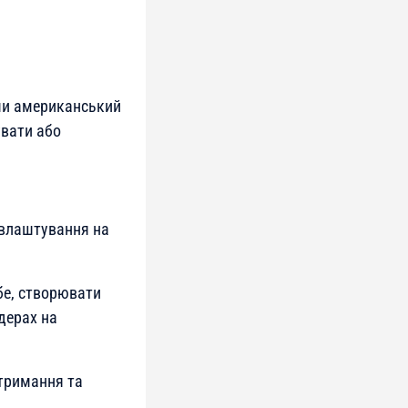
чи американський
увати або
евлаштування на
е, створювати
дерах на
тримання та