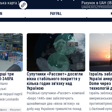
ька карта )
Рахунок в UAH (I
UA0430529900000
ON
PAYPAL
8faa7h2kvnq92wvc53exe8gm
8310283cAC1065Ae01d97CEe7
cF50975c9DFda13623f97758
ерші три
Супутники «Рассвет» досягли
Ізраїль заб
M-346FA
вікна стабільного покриття у
Україні аме
кілька годин зв’язку над
Dome через 
спішно
Україною
технологій 
дські
Російські супутники «Рассвет» компанії
Ізраїль заблок
я першої партії
«Бюро 1440» вже забезпечують
американських
ків Leonardo
щонайменше два «вікна зв’язку» на
протиповітряно
добу над Україною тривалістю понад
(«Залізний куп
Африка
#Закупівлі