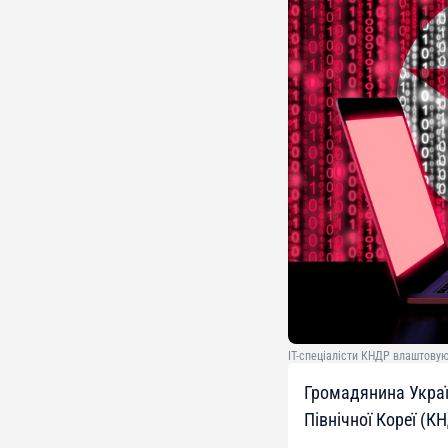
ІТ-спеціалісти КНДР влаштовуют
Громадянина Україн
Північної Кореї (К