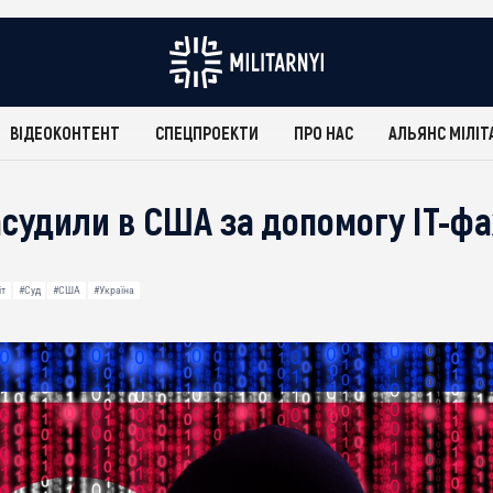
ВІДЕОКОНТЕНТ
СПЕЦПРОЕКТИ
ПРО НАС
АЛЬЯНС МІЛІТ
асудили в США за допомогу ІТ-фа
іт
#Суд
#США
#Україна