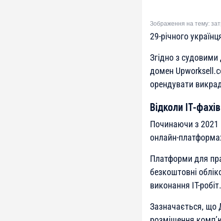
Зображення на тему: за
29-річного україн
Згідно з судовими
домен Upworksell.
орендувати викраде
Відколи ІТ-фахі
Починаючи з 2021 р
онлайн-платформах
Платформи для пр
безкоштовні обліко
виконання ІТ-робіт
Зазначається, що 
розміщення комп’ют