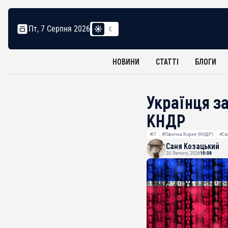
Пт, 7 Серпня 2026
НОВИНИ
СТАТТІ
БЛОГИ
Українця з
КНДР
#IT
#Північна Корея (КНДР)
#Св
Саня Козацький
20 Лютого, 2026
10:08