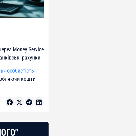
ерез Money Service
анківські рахунки.
ь» особистість
аробляючи кошти
НОГО"