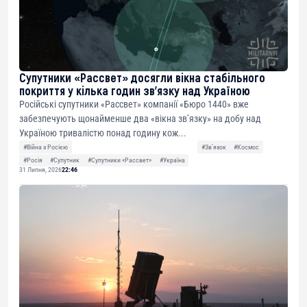
Супутники «Рассвет» досягли вікна стабільного
покриття у кілька годин зв’язку над Україною
Російські супутники «Рассвет» компанії «Бюро 1440» вже
забезпечують щонайменше два «вікна зв’язку» на добу над
Україною тривалістю понад годину кож...
#Війна з Росією
#Звʼязок
#Космос
#Росія
#Супутник
#Супутники «Рассвет»
#Україна
31 Липня, 2026
22:46