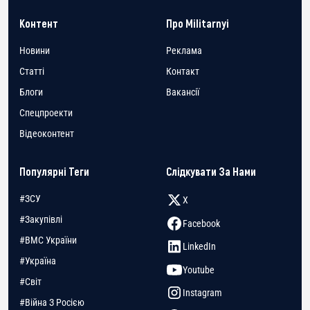
Контент
Про Militarnyi
Новини
Реклама
Статті
Контакт
Блоги
Вакансії
Спецпроекти
Відеоконтент
Популярні Теги
Слідкувати За Нами
#ЗСУ
X
#Закупівлі
Facebook
#ВМС України
LinkedIn
#Україна
Youtube
#Світ
Instagram
#Війна З Росією